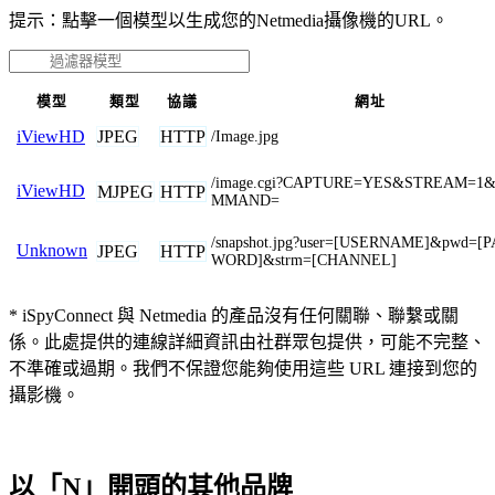
提示：點擊一個模型以生成您的Netmedia攝像機的URL。
模型
類型
協議
網址
JPEG
HTTP
iViewHD
/Image.jpg
/image.cgi?CAPTURE=YES&STREAM=1
iViewHD
MJPEG
HTTP
MMAND=
/snapshot.jpg?user=[USERNAME]&pwd=[
Unknown
JPEG
HTTP
WORD]&strm=[CHANNEL]
* iSpyConnect 與 Netmedia 的產品沒有任何關聯、聯繫或關
係。此處提供的連線詳細資訊由社群眾包提供，可能不完整、
不準確或過期。我們不保證您能夠使用這些 URL 連接到您的
攝影機。
以「N」開頭的其他品牌