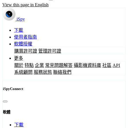
View this page in English
iSpy
下載
使用者指南
軟體授權
購買許可證
管理許可證
更多
關於
特點
企業
常見問題解答
攝影機資料庫
社區
API
系統顧問
服務狀態
聯絡我們
iSpyConnect
軟體
下載