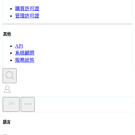
購買許可證
管理許可證
其他
API
系統顧問
服務狀態
ZH
語言