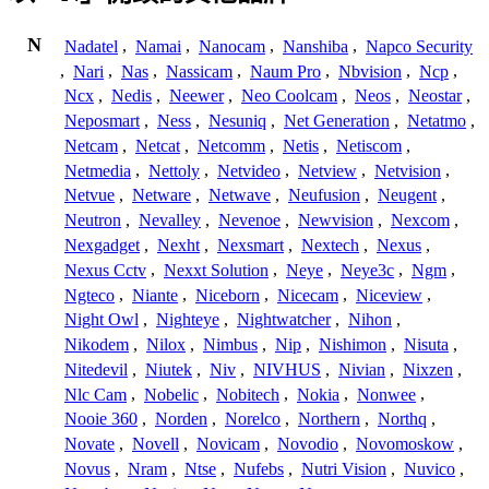
N
Nadatel
,
Namai
,
Nanocam
,
Nanshiba
,
Napco Security
,
Nari
,
Nas
,
Nassicam
,
Naum Pro
,
Nbvision
,
Ncp
,
Ncx
,
Nedis
,
Neewer
,
Neo Coolcam
,
Neos
,
Neostar
,
Neposmart
,
Ness
,
Nesuniq
,
Net Generation
,
Netatmo
,
Netcam
,
Netcat
,
Netcomm
,
Netis
,
Netiscom
,
Netmedia
,
Nettoly
,
Netvideo
,
Netview
,
Netvision
,
Netvue
,
Netware
,
Netwave
,
Neufusion
,
Neugent
,
Neutron
,
Nevalley
,
Nevenoe
,
Newvision
,
Nexcom
,
Nexgadget
,
Nexht
,
Nexsmart
,
Nextech
,
Nexus
,
Nexus Cctv
,
Nexxt Solution
,
Neye
,
Neye3c
,
Ngm
,
Ngteco
,
Niante
,
Niceborn
,
Nicecam
,
Niceview
,
Night Owl
,
Nighteye
,
Nightwatcher
,
Nihon
,
Nikodem
,
Nilox
,
Nimbus
,
Nip
,
Nishimon
,
Nisuta
,
Nitedevil
,
Niutek
,
Niv
,
NIVHUS
,
Nivian
,
Nixzen
,
Nlc Cam
,
Nobelic
,
Nobitech
,
Nokia
,
Nonwee
,
Nooie 360
,
Norden
,
Norelco
,
Northern
,
Northq
,
Novate
,
Novell
,
Novicam
,
Novodio
,
Novomoskow
,
Novus
,
Nram
,
Ntse
,
Nufebs
,
Nutri Vision
,
Nuvico
,