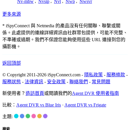
Nv-mbw
,
Nvsip
,
Nvt
,
Nwp
,
Nwsvr
更多來源
* iSpyConnect 與 Netmedia 的產品沒有任何關聯、聯繫或關
係。此處提供的連線詳細資訊由社群眾包提供，可能不完整、
不準確或過期。我們不保證您能夠使用這些 URL 連接到您的
攝影機。
返回頂部
© Copyright 2011-2026 iSpyConnect.com -
隱私政策
-
服務條款
-
服務狀態
-
法律資訊
-
安全政策
-
聯絡我們
-
常見問題
新使用者？
造訪首頁
或閱讀我們的
Agent DVR 使用者指南
比較：
Agent DVR vs Blue Iris
·
Agent DVR vs Frigate
主題:
搜索