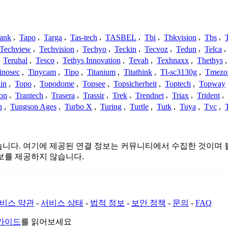
ank
,
Tapo
,
Targa
,
Tas-tech
,
TASBEL
,
Tbi
,
Tbkvision
,
Tbs
,
Techview
,
Techvision
,
Techyo
,
Teckin
,
Tecvoz
,
Tedun
,
Telca
,
,
Teruhal
,
Tesco
,
Tethys Innovation
,
Tevah
,
Texhnaxx
,
Thethys
inosec
,
Tinycam
,
Tipo
,
Titanium
,
Titathink
,
Tl-sc3130g
,
Tmezo
in
,
Topo
,
Topodome
,
Topsee
,
Topsicherheit
,
Toptech
,
Topway
con
,
Trantech
,
Trasera
,
Trassir
,
Trek
,
Trendnet
,
Triax
,
Trident
,
n
,
Tungson Ages
,
Turbo X
,
Turing
,
Turtle
,
Tutk
,
Tuya
,
Tvc
,
는 관련이 없습니다. 여기에 제공된 연결 정보는 커뮤니티에서 수집한 
보를 제공하지 않습니다.
비스 약관
-
서비스 상태
-
법적 정보
-
보안 정책
-
문의
-
FAQ
 가이드
를 읽어보세요