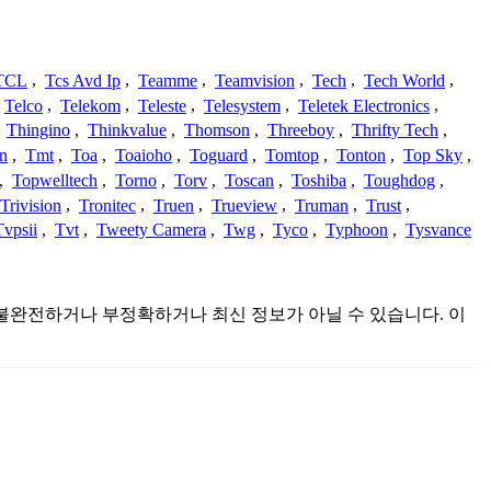
TCL
,
Tcs Avd Ip
,
Teamme
,
Teamvision
,
Tech
,
Tech World
,
Telco
,
Telekom
,
Teleste
,
Telesystem
,
Teletek Electronics
,
,
Thingino
,
Thinkvalue
,
Thomson
,
Threeboy
,
Thrifty Tech
,
n
,
Tmt
,
Toa
,
Toaioho
,
Toguard
,
Tomtop
,
Tonton
,
Top Sky
,
,
Topwelltech
,
Torno
,
Torv
,
Toscan
,
Toshiba
,
Toughdog
,
Trivision
,
Tronitec
,
Truen
,
Trueview
,
Truman
,
Trust
,
Tvpsii
,
Tvt
,
Tweety Camera
,
Twg
,
Tyco
,
Typhoon
,
Tysvance
것이며 불완전하거나 부정확하거나 최신 정보가 아닐 수 있습니다. 이