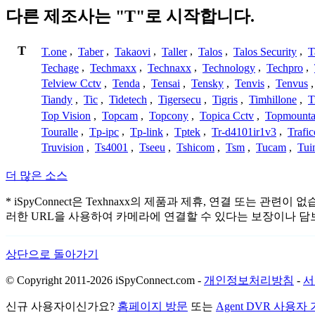
다른 제조사는 "T"로 시작합니다.
T
T.one
,
Taber
,
Takaovi
,
Taller
,
Talos
,
Talos Security
,
T
Techage
,
Techmaxx
,
Technaxx
,
Technology
,
Techpro
,
Telview Cctv
,
Tenda
,
Tensai
,
Tensky
,
Tenvis
,
Tenvus
Tiandy
,
Tic
,
Tidetech
,
Tigersecu
,
Tigris
,
Timhillone
,
T
Top Vision
,
Topcam
,
Topcony
,
Topica Cctv
,
Topmounta
Touralle
,
Tp-ipc
,
Tp-link
,
Tptek
,
Tr-d4101ir1v3
,
Trafi
Truvision
,
Ts4001
,
Tseeu
,
Tshicom
,
Tsm
,
Tucam
,
Tui
더 많은 소스
* iSpyConnect은 Texhnaxx의 제품과 제휴, 연결 또
러한 URL을 사용하여 카메라에 연결할 수 있다는 보장이나 담
상단으로 돌아가기
© Copyright 2011-2026 iSpyConnect.com -
개인정보처리방침
-
서
신규 사용자이신가요?
홈페이지 방문
또는
Agent DVR 사용자