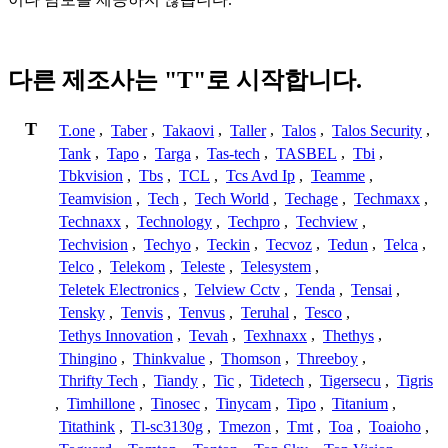
다른 제조사는 "T"로 시작합니다.
T
T.one
,
Taber
,
Takaovi
,
Taller
,
Talos
,
Talos Security
,
Tank
,
Tapo
,
Targa
,
Tas-tech
,
TASBEL
,
Tbi
,
Tbkvision
,
Tbs
,
TCL
,
Tcs Avd Ip
,
Teamme
,
Teamvision
,
Tech
,
Tech World
,
Techage
,
Techmaxx
,
Technaxx
,
Technology
,
Techpro
,
Techview
,
Techvision
,
Techyo
,
Teckin
,
Tecvoz
,
Tedun
,
Telca
,
Telco
,
Telekom
,
Teleste
,
Telesystem
,
Teletek Electronics
,
Telview Cctv
,
Tenda
,
Tensai
,
Tensky
,
Tenvis
,
Tenvus
,
Teruhal
,
Tesco
,
Tethys Innovation
,
Tevah
,
Texhnaxx
,
Thethys
,
Thingino
,
Thinkvalue
,
Thomson
,
Threeboy
,
Thrifty Tech
,
Tiandy
,
Tic
,
Tidetech
,
Tigersecu
,
Tigris
,
Timhillone
,
Tinosec
,
Tinycam
,
Tipo
,
Titanium
,
Titathink
,
Tl-sc3130g
,
Tmezon
,
Tmt
,
Toa
,
Toaioho
,