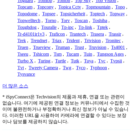
Toguard
,
Tomtop
,
Tonton
,
Top Sky
,
Top Vision
,
Topcam
,
Topcony
,
Topica Cctv
,
Topmountain
,
Topo
,
Topodome
,
Topsee
,
Topsicherheit
,
Toptech
,
Topway
,
Topwelltech
,
Torno
,
Torv
,
Toscan
,
Toshiba
,
Toughdog
,
Touralle
,
Tp-ipc
,
Tp-link
,
Tptek
,
Tr-d4101ir1v3
,
Traficon
,
Trantech
,
Trasera
,
Trassir
,
Trek
,
Trendnet
,
Triax
,
Trident
,
Trivision
,
Tronitec
,
Truen
,
Trueview
,
Truman
,
Trust
,
Truvision
,
Ts4001
,
Tseeu
,
Tshicom
,
Tsm
,
Tucam
,
Tuin
,
Tungson Ages
,
Turbo X
,
Turing
,
Turtle
,
Tutk
,
Tuya
,
Tvc
,
Tvpsii
,
Tvt
,
Tweety Camera
,
Twg
,
Tyco
,
Typhoon
,
Tysvance
더 많은 소스
* iSpyConnect은 Techvision의 제품과 제휴, 연결 또는 관련이
없습니다. 여기에 제공된 연결 정보는 커뮤니티에서 수집한 것
이며 불완전하거나 부정확하거나 최신 정보가 아닐 수 있습니
다. 이러한 URL을 사용하여 카메라에 연결할 수 있다는 보장
이나 담보를 제공하지 않습니다.