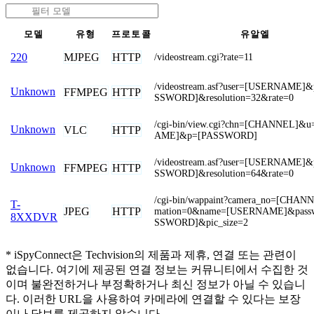
모델
유형
프로토콜
유알엘
MJPEG
HTTP
220
/videostream.cgi?rate=11
/videostream.asf?user=[USERNAME]
Unknown
FFMPEG
HTTP
SSWORD]&resolution=32&rate=0
/cgi-bin/view.cgi?chn=[CHANNEL]&
Unknown
VLC
HTTP
AME]&p=[PASSWORD]
/videostream.asf?user=[USERNAME]
Unknown
FFMPEG
HTTP
SSWORD]&resolution=64&rate=0
/cgi-bin/wappaint?camera_no=[CHAN
T-
JPEG
HTTP
mation=0&name=[USERNAME]&pass
8XXDVR
SSWORD]&pic_size=2
* iSpyConnect은 Techvision의 제품과 제휴, 연결 또는 관련이
없습니다. 여기에 제공된 연결 정보는 커뮤니티에서 수집한 것
이며 불완전하거나 부정확하거나 최신 정보가 아닐 수 있습니
다. 이러한 URL을 사용하여 카메라에 연결할 수 있다는 보장
이나 담보를 제공하지 않습니다.