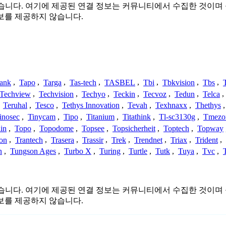
는 관련이 없습니다. 여기에 제공된 연결 정보는 커뮤니티에서 수집한 
보를 제공하지 않습니다.
ank
,
Tapo
,
Targa
,
Tas-tech
,
TASBEL
,
Tbi
,
Tbkvision
,
Tbs
,
Techview
,
Techvision
,
Techyo
,
Teckin
,
Tecvoz
,
Tedun
,
Telca
,
,
Teruhal
,
Tesco
,
Tethys Innovation
,
Tevah
,
Texhnaxx
,
Thethys
inosec
,
Tinycam
,
Tipo
,
Titanium
,
Titathink
,
Tl-sc3130g
,
Tmezo
in
,
Topo
,
Topodome
,
Topsee
,
Topsicherheit
,
Toptech
,
Topway
con
,
Trantech
,
Trasera
,
Trassir
,
Trek
,
Trendnet
,
Triax
,
Trident
,
n
,
Tungson Ages
,
Turbo X
,
Turing
,
Turtle
,
Tutk
,
Tuya
,
Tvc
,
는 관련이 없습니다. 여기에 제공된 연결 정보는 커뮤니티에서 수집한 
보를 제공하지 않습니다.