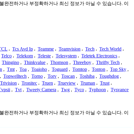
것이며 불완전하거나 부정확하거나 최신 정보가 아닐 수 있습니다. 이
TCL
,
Tcs Avd Ip
,
Teamme
,
Teamvision
,
Tech
,
Tech World
,
Telco
,
Telekom
,
Teleste
,
Telesystem
,
Teletek Electronics
,
,
Thingino
,
Thinkvalue
,
Thomson
,
Threeboy
,
Thrifty Tech
,
n
,
Tmt
,
Toa
,
Toaioho
,
Toguard
,
Tomtop
,
Tonton
,
Top Sky
,
,
Topwelltech
,
Torno
,
Torv
,
Toscan
,
Toshiba
,
Toughdog
,
Trivision
,
Tronitec
,
Truen
,
Trueview
,
Truman
,
Trust
,
Tvpsii
,
Tvt
,
Tweety Camera
,
Twg
,
Tyco
,
Typhoon
,
Tysvance
것이며 불완전하거나 부정확하거나 최신 정보가 아닐 수 있습니다. 이