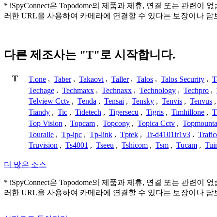
* iSpyConnect은 Topodome의 제품과 제휴, 연결 또
러한 URL을 사용하여 카메라에 연결할 수 있다는 보장이나 담
다른 제조사는 "T"로 시작합니다.
T
T.one
,
Taber
,
Takaovi
,
Taller
,
Talos
,
Talos Security
,
T
Techage
,
Techmaxx
,
Technaxx
,
Technology
,
Techpro
,
Telview Cctv
,
Tenda
,
Tensai
,
Tensky
,
Tenvis
,
Tenvus
Tiandy
,
Tic
,
Tidetech
,
Tigersecu
,
Tigris
,
Timhillone
,
T
Top Vision
,
Topcam
,
Topcony
,
Topica Cctv
,
Topmounta
Touralle
,
Tp-ipc
,
Tp-link
,
Tptek
,
Tr-d4101ir1v3
,
Trafi
Truvision
,
Ts4001
,
Tseeu
,
Tshicom
,
Tsm
,
Tucam
,
Tui
더 많은 소스
* iSpyConnect은 Topodome의 제품과 제휴, 연결 또
러한 URL을 사용하여 카메라에 연결할 수 있다는 보장이나 담