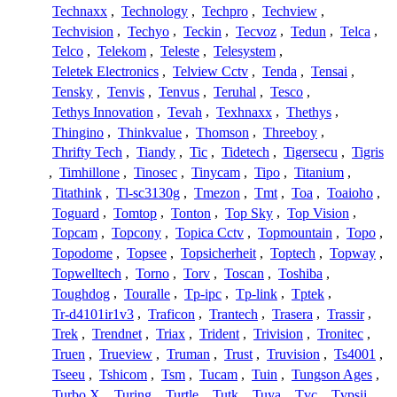
Technaxx
,
Technology
,
Techpro
,
Techview
,
Techvision
,
Techyo
,
Teckin
,
Tecvoz
,
Tedun
,
Telca
,
Telco
,
Telekom
,
Teleste
,
Telesystem
,
Teletek Electronics
,
Telview Cctv
,
Tenda
,
Tensai
,
Tensky
,
Tenvis
,
Tenvus
,
Teruhal
,
Tesco
,
Tethys Innovation
,
Tevah
,
Texhnaxx
,
Thethys
,
Thingino
,
Thinkvalue
,
Thomson
,
Threeboy
,
Thrifty Tech
,
Tiandy
,
Tic
,
Tidetech
,
Tigersecu
,
Tigris
,
Timhillone
,
Tinosec
,
Tinycam
,
Tipo
,
Titanium
,
Titathink
,
Tl-sc3130g
,
Tmezon
,
Tmt
,
Toa
,
Toaioho
,
Toguard
,
Tomtop
,
Tonton
,
Top Sky
,
Top Vision
,
Topcam
,
Topcony
,
Topica Cctv
,
Topmountain
,
Topo
,
Topodome
,
Topsee
,
Topsicherheit
,
Toptech
,
Topway
,
Topwelltech
,
Torno
,
Torv
,
Toscan
,
Toshiba
,
Toughdog
,
Touralle
,
Tp-ipc
,
Tp-link
,
Tptek
,
Tr-d4101ir1v3
,
Traficon
,
Trantech
,
Trasera
,
Trassir
,
Trek
,
Trendnet
,
Triax
,
Trident
,
Trivision
,
Tronitec
,
Truen
,
Trueview
,
Truman
,
Trust
,
Truvision
,
Ts4001
,
Tseeu
,
Tshicom
,
Tsm
,
Tucam
,
Tuin
,
Tungson Ages
,
Turbo X
,
Turing
,
Turtle
,
Tutk
,
Tuya
,
Tvc
,
Tvpsii
,