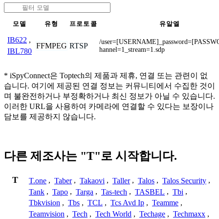
모델
유형
프로토콜
유알엘
IB622
,
/user=[USERNAME]_password=[PASSW
FFMPEG
RTSP
hannel=1_stream=1.sdp
IBL780
* iSpyConnect은 Toptech의 제품과 제휴, 연결 또는 관련이 없
습니다. 여기에 제공된 연결 정보는 커뮤니티에서 수집한 것이
며 불완전하거나 부정확하거나 최신 정보가 아닐 수 있습니다.
이러한 URL을 사용하여 카메라에 연결할 수 있다는 보장이나
담보를 제공하지 않습니다.
다른 제조사는 "T"로 시작합니다.
T
T.one
,
Taber
,
Takaovi
,
Taller
,
Talos
,
Talos Security
,
Tank
,
Tapo
,
Targa
,
Tas-tech
,
TASBEL
,
Tbi
,
Tbkvision
,
Tbs
,
TCL
,
Tcs Avd Ip
,
Teamme
,
Teamvision
,
Tech
,
Tech World
,
Techage
,
Techmaxx
,