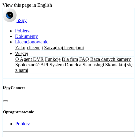
View this page in English
iSpy
Pobierz
Dokumenty
Licencjonowanie
Zakup licencji
Zarządzaj licencjami
Więcej
O Agent DVR
Funkcje
Dla firm
FAQ
Baza danych kamery
Społeczność
API
System Doradca
Stan usługi
Skontaktuj się
z nami
iSpyConnect
Oprogramowanie
Pobierz