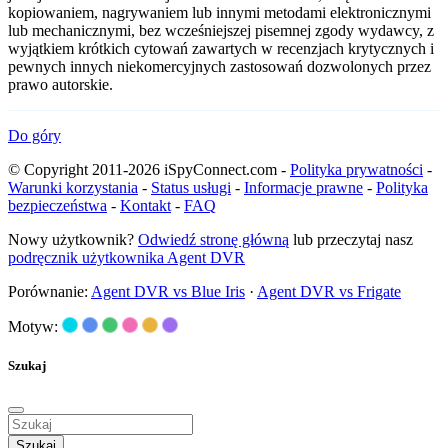
kopiowaniem, nagrywaniem lub innymi metodami elektronicznymi
lub mechanicznymi, bez wcześniejszej pisemnej zgody wydawcy, z
wyjątkiem krótkich cytowań zawartych w recenzjach krytycznych i
pewnych innych niekomercyjnych zastosowań dozwolonych przez
prawo autorskie.
Do góry
© Copyright 2011-2026 iSpyConnect.com -
Polityka prywatności
-
Warunki korzystania
-
Status usługi
-
Informacje prawne
-
Polityka
bezpieczeństwa
-
Kontakt
-
FAQ
Nowy użytkownik?
Odwiedź stronę główną
lub przeczytaj nasz
podręcznik użytkownika Agent DVR
Porównanie:
Agent DVR vs Blue Iris
·
Agent DVR vs Frigate
Motyw:
Szukaj
Szukaj