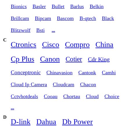
Bionics
Basler
Bullet
Barlus
Belkin
Brillcam
Bipcam
Bascom
B-qtech
Black
Blitzwolf
Bsti
...
C
Ctronics
Cisco
Compro
China
Cp Plus
Canon
Cotier
Cdr King
Conceptronic
Chinavasion
Cantonk
Camhi
Cloud Ip Camera
Cloudcam
Chacon
Cctvhotdeals
Cooau
Chortau
Cloud
Choice
...
D
D-link
Dahua
Db Power