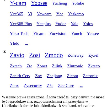
Y-cam
Yoosee
Yucheng
Yoluke
Ycc365
Yi
Yawcam
Ycc
Yeskamo
Ycc365 Plus
Yccplus
Yudor
Yale
Yoics
Yoko Tech
Yicam
Yucvision
Yunch
Yeesee
Yhdo
...
Z
Zavio
Zosi
Zmodo
Zoneway
Zyxel
Zxtech
Zte
Zonet
Zilink
Zintronic
Zkteco
Zenith Cctv
Znv
Zhejiang
Zicom
Zetronix
Zonx
Zysecurity
Z5s
Zee Cure
...
Wszelkie prawa zastrzeżone. Żadna część tej bazy danych nie może
być reprodukowana, rozpowszechniana ani przesyłana w
jakiejkolwiek formie lub jakimikolwiek środkami, włącznie z