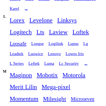
Karel
...
L
Lorex
Levelone
Linksys
Logitech
Lts
Laview
Loftek
Loosafe
Longse
Logilink
Lupus
Lg
Leadtek
Luowice
Lenovo
Lowes Iris
L Series
Leftek
Luma
Lc Security
...
M
Maginon
Mobotix
Motorola
Merit Lilin
Mega-pixel
Momentum
Milesight
Microseven