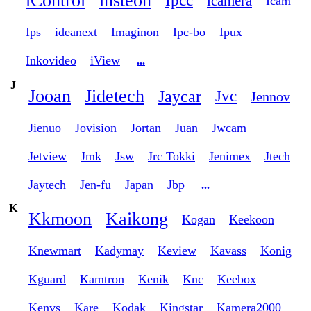
iControl
insteon
Ipcc
icamera
Icam
Ips
ideanext
Imaginon
Ipc-bo
Ipux
Inkovideo
iView
...
J
Jooan
Jidetech
Jaycar
Jvc
Jennov
Jienuo
Jovision
Jortan
Juan
Jwcam
Jetview
Jmk
Jsw
Jrc Tokki
Jenimex
Jtech
Jaytech
Jen-fu
Japan
Jbp
...
K
Kkmoon
Kaikong
Kogan
Keekoon
Knewmart
Kadymay
Keview
Kavass
Konig
Kguard
Kamtron
Kenik
Knc
Keebox
Kenvs
Kare
Kodak
Kingstar
Kamera2000