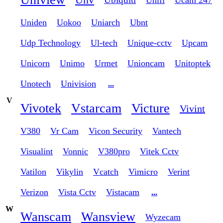
Uniden
Uokoo
Uniarch
Ubnt
Udp Technology
Ul-tech
Unique-cctv
Upcam
Unicorn
Unimo
Urmet
Unioncam
Unitoptek
Unotech
Univision
...
V
Vivotek
Vstarcam
Victure
Vivint
V380
Vr Cam
Vicon Security
Vantech
Visualint
Vonnic
V380pro
Vitek Cctv
Vatilon
Vikylin
Vcatch
Vimicro
Verint
Verizon
Vista Cctv
Vistacam
...
W
Wanscam
Wansview
Wyzecam