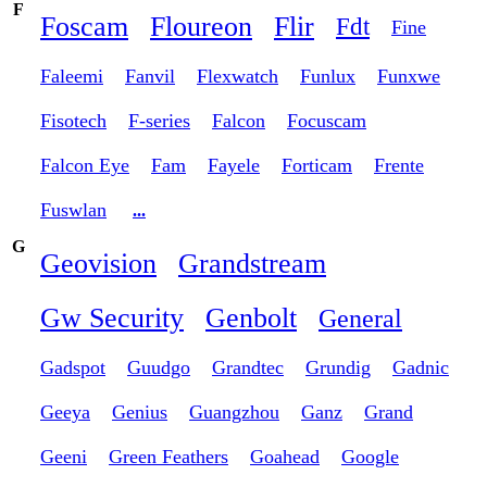
F
Foscam
Floureon
Flir
Fdt
Fine
Faleemi
Fanvil
Flexwatch
Funlux
Funxwe
Fisotech
F-series
Falcon
Focuscam
Falcon Eye
Fam
Fayele
Forticam
Frente
Fuswlan
...
G
Geovision
Grandstream
Gw Security
Genbolt
General
Gadspot
Guudgo
Grandtec
Grundig
Gadnic
Geeya
Genius
Guangzhou
Ganz
Grand
Geeni
Green Feathers
Goahead
Google