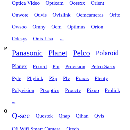
Optica Video
Opticam
Oossxx
Orient
Onwote
Ouvis
Ovislink
Oemcameras
Orite
Owsoo
Omny
Oem
Optimus
Orion
Odesys
Onix Usa
...
P
Panasonic
Planet
Pelco
Polaroid
Planex
Pixord
Pni
Provision
Pelco Sarix
Pyle
Phylink
P2p
Plv
Praxis
Plenty
Polyvision
Ptzoptics
Procctv
Pixpo
Prolink
...
Q
Q-see
Questek
Qnap
Qihan
Qvis
Q6 Wifi Smart Camera
Qtech