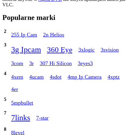
VLC.
Popularne marki
2
255 Ip Cam
2n Helios
3
3g Ipcam
360 Eye
3xlogic
3svision
3com
3r
307 Hi Silicon
3eyes3
4
4xem
4ucam
4sdot
4mp Ip Camera
4xptz
4er
5
5mpbullet
7
7links
7-star
8
8level