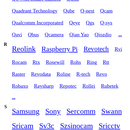
Quadrant Technology
Qube
Q-nest
Qcam
Qualcomm Incorporated
Qeye
Qgs
Q-sys
Qavi
Qbus
Qcamera
Qian Yao
Qiozdio
...
R
Reolink
Raspberry Pi
Revotech
Rvi
Rocam
Rtx
Rosewill
Rohs
Ring
Rtt
Raster
Revodata
Roline
R-tech
Revo
Robaxo
Raysharp
Repotec
Rollei
Rubetek
...
S
Samsung
Sony
Sercomm
Swann
Sricam
Sv3c
Szsinocam
Sricctv