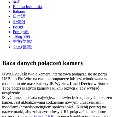
हिन्दी
Bahasa Indonesia
Italiano
日本語
한국어
Polski
Português
Tiếng Việt
中文(简体)
中文(繁體)
Baza danych połączeń kamery
UWAGA: Jeśli twoja kamera internetowa podłącza się do portu
USB lub FireWire na twoim komputerze lub jest wbudowana w
monitor, to nie masz kamery IP. Wybierz
Local Device
w Source
Type podczas edycji kamery i kliknij przycisk, aby wybrać
urządzenie.
iSpyConnect posiada największą na świecie bazę danych połączeń
kamer. Jest aktualizowana codziennie nowymi urządzeniami i
modelami (crowdsourcingiem społeczności). Kliknij poniżej na
nazwę marki, aby zobaczyć adresy URL połączeń kamer, które
możesz używać w
Agent DVR
lub innych aplikacjach takich jak