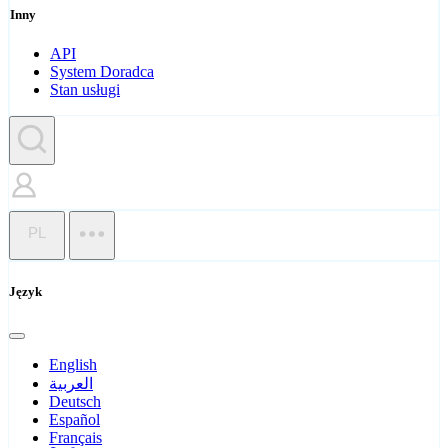
Inny
API
System Doradca
Stan usługi
PL
Język
English
العربية
Deutsch
Español
Français