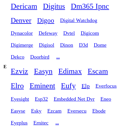
Dericam
Digitus
Dm365 Ipnc
Denver
Digoo
Digital Watchdog
Dynacolor
Defeway
Dvtel
Digicom
Digimerge
Digisol
Dinon
D3d
Dome
Dekco
Doorbird
...
E
Ezviz
Easyn
Edimax
Escam
Elro
Eminent
Eufy
Elp
Everfocus
Eyesight
Esp32
Embedded Net Dvr
Eneo
Easyse
Esky
Ezcam
Eversecu
Ebode
Eyeplus
Ernitec
...