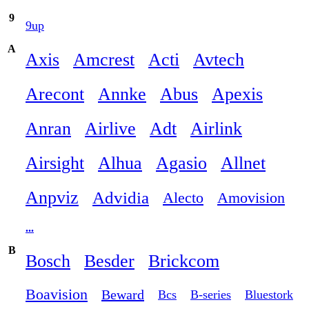
9
9up
A
Axis
Amcrest
Acti
Avtech
Arecont
Annke
Abus
Apexis
Anran
Airlive
Adt
Airlink
Airsight
Alhua
Agasio
Allnet
Anpviz
Advidia
Alecto
Amovision
...
B
Bosch
Besder
Brickcom
Boavision
Beward
Bcs
B-series
Bluestork