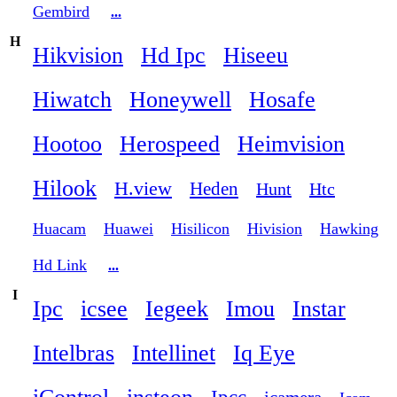
Gembird
...
H
Hikvision
Hd Ipc
Hiseeu
Hiwatch
Honeywell
Hosafe
Hootoo
Herospeed
Heimvision
Hilook
H.view
Heden
Hunt
Htc
Huacam
Huawei
Hisilicon
Hivision
Hawking
Hd Link
...
I
Ipc
icsee
Iegeek
Imou
Instar
Intelbras
Intellinet
Iq Eye