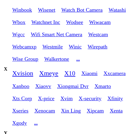
Winbook
Wisenet
Watch Bot Camera
Watashi
Wbox
Watchnet Inc
Wodsee
Wiwacam
Wgcc
Wifi Smart Net Camera
Westcam
Webcamxp
Westmile
Winic
Wirepath
Wise Group
Walkertone
...
X
Xvision
Xmeye
X10
Xiaomi
Xxcamera
Xanboo
Xiaovv
Xiongmai Dvr
Xmarto
Xts Corp
X-price
Xvim
X-security
Xfinity
Xseries
Xenocam
Xin Ling
Xipcam
Xenta
Xgody
...
Y