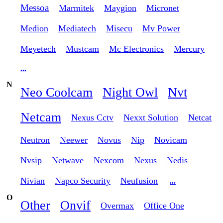
Messoa
Marmitek
Maygion
Micronet
Medion
Mediatech
Misecu
Mv Power
Meyetech
Mustcam
Mc Electronics
Mercury
...
N
Neo Coolcam
Night Owl
Nvt
Netcam
Nexus Cctv
Nexxt Solution
Netcat
Neutron
Neewer
Novus
Nip
Novicam
Nvsip
Netwave
Nexcom
Nexus
Nedis
Nivian
Napco Security
Neufusion
...
O
Other
Onvif
Overmax
Office One