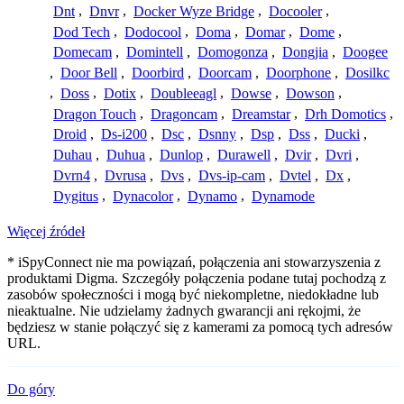
Dnt
,
Dnvr
,
Docker Wyze Bridge
,
Docooler
,
Dod Tech
,
Dodocool
,
Doma
,
Domar
,
Dome
,
Domecam
,
Domintell
,
Domogonza
,
Dongjia
,
Doogee
,
Door Bell
,
Doorbird
,
Doorcam
,
Doorphone
,
Dosilkc
,
Doss
,
Dotix
,
Doubleeagl
,
Dowse
,
Dowson
,
Dragon Touch
,
Dragoncam
,
Dreamstar
,
Drh Domotics
,
Droid
,
Ds-i200
,
Dsc
,
Dsnny
,
Dsp
,
Dss
,
Ducki
,
Duhau
,
Duhua
,
Dunlop
,
Durawell
,
Dvir
,
Dvri
,
Dvrn4
,
Dvrusa
,
Dvs
,
Dvs-ip-cam
,
Dvtel
,
Dx
,
Dygitus
,
Dynacolor
,
Dynamo
,
Dynamode
Więcej źródeł
* iSpyConnect nie ma powiązań, połączenia ani stowarzyszenia z
produktami Digma. Szczegóły połączenia podane tutaj pochodzą z
zasobów społeczności i mogą być niekompletne, niedokładne lub
nieaktualne. Nie udzielamy żadnych gwarancji ani rękojmi, że
będziesz w stanie połączyć się z kamerami za pomocą tych adresów
URL.
Do góry