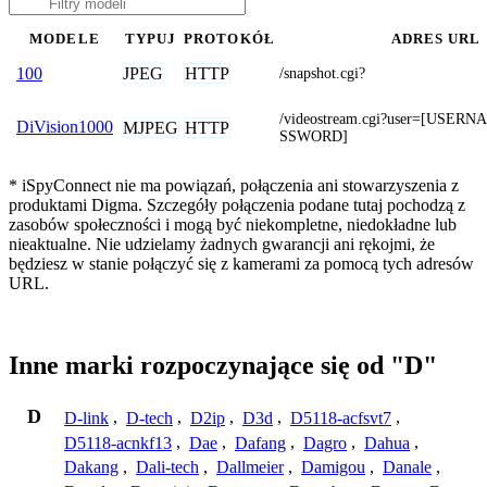
MODELE
TYPUJ
PROTOKÓŁ
ADRES URL
JPEG
HTTP
100
/snapshot.cgi?
/videostream.cgi?user=[USER
DiVision1000
MJPEG
HTTP
SSWORD]
* iSpyConnect nie ma powiązań, połączenia ani stowarzyszenia z
produktami Digma. Szczegóły połączenia podane tutaj pochodzą z
zasobów społeczności i mogą być niekompletne, niedokładne lub
nieaktualne. Nie udzielamy żadnych gwarancji ani rękojmi, że
będziesz w stanie połączyć się z kamerami za pomocą tych adresów
URL.
Inne marki rozpoczynające się od "D"
D
D-link
,
D-tech
,
D2ip
,
D3d
,
D5118-acfsvt7
,
D5118-acnkf13
,
Dae
,
Dafang
,
Dagro
,
Dahua
,
Dakang
,
Dali-tech
,
Dallmeier
,
Damigou
,
Danale
,