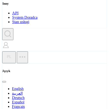
Inny
API
System Doradca
Stan usługi
PL
Język
English
العربية
Deutsch
Español
Français