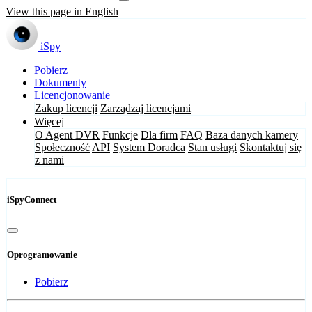
View this page in English
iSpy
Pobierz
Dokumenty
Licencjonowanie
Zakup licencji
Zarządzaj licencjami
Więcej
O Agent DVR
Funkcje
Dla firm
FAQ
Baza danych kamery
Społeczność
API
System Doradca
Stan usługi
Skontaktuj się
z nami
iSpyConnect
Oprogramowanie
Pobierz