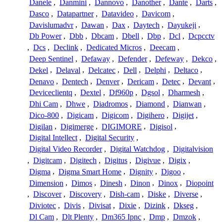
Danele
,
Danmini
,
Dannovo
,
Danother
,
Dante
,
Darts
,
Dasco
,
Datapartner
,
Datavideo
,
Davicom
,
Davislumadvr
,
Dawan
,
Dax
,
Daytech
,
Dayukeji
,
Db Power
,
Dbb
,
Dbcam
,
Dbell
,
Dbp
,
Dcl
,
Dcpcctv
,
Dcs
,
Declink
,
Dedicated Micros
,
Deecam
,
Deep Sentinel
,
Defaway
,
Defender
,
Defeway
,
Dekco
,
Dekel
,
Delaval
,
Delcatec
,
Dell
,
Delphi
,
Deltaco
,
Denavo
,
Dentech
,
Denver
,
Dericam
,
Detec
,
Devant
,
Deviceclientq
,
Dextel
,
Df960p
,
Dgsol
,
Dharmesh
,
Dhi Cam
,
Dhwe
,
Diadromos
,
Diamond
,
Dianwan
,
Dico-800
,
Digicam
,
Digicom
,
Digihero
,
Digijet
,
Digilan
,
Digimerge
,
DIGIMORE
,
Digisol
,
Digital Intellect
,
Digital Security
,
Digital Video Recorder
,
Digital Watchdog
,
Digitalvision
,
Digitcam
,
Digitech
,
Digitus
,
Digivue
,
Digix
,
Digma
,
Digma Smart Home
,
Dignity
,
Digoo
,
Dimension
,
Dimos
,
Dinesh
,
Dinon
,
Dinox
,
Diopoint
,
Discover
,
Discovery
,
Dish-cam
,
Diske
,
Diverse
,
Diviotec
,
Divis
,
Divisat
,
Dixie
,
Dizink
,
Dkseg
,
Dl Cam
,
Dlt Plenty
,
Dm365 Ipnc
,
Dmp
,
Dmzok
,