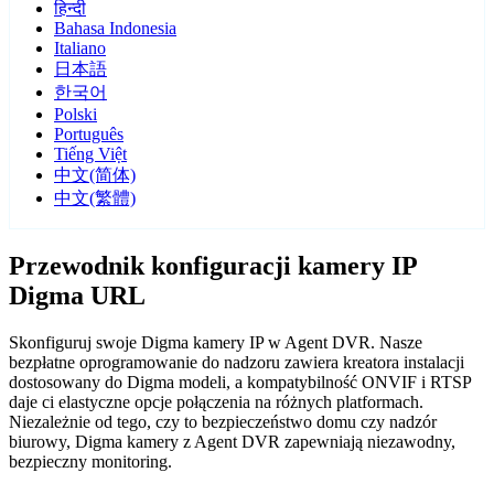
हिन्दी
Bahasa Indonesia
Italiano
日本語
한국어
Polski
Português
Tiếng Việt
中文(简体)
中文(繁體)
Przewodnik konfiguracji kamery IP
Digma URL
Skonfiguruj swoje Digma kamery IP w Agent DVR. Nasze
bezpłatne oprogramowanie do nadzoru zawiera kreatora instalacji
dostosowany do Digma modeli, a kompatybilność ONVIF i RTSP
daje ci elastyczne opcje połączenia na różnych platformach.
Niezależnie od tego, czy to bezpieczeństwo domu czy nadzór
biurowy, Digma kamery z Agent DVR zapewniają niezawodny,
bezpieczny monitoring.