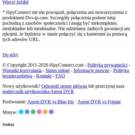
Więcej źródeł
* iSpyConnect nie ma powiązań, połączenia ani stowarzyszenia z
produktami Dvs-ip-cam. Szczegóły połączenia podane tutaj
pochodzą z zasobów społeczności i mogą być niekompletne,
niedokładne lub nieaktualne. Nie udzielamy żadnych gwarancji ani
rękojmi, że będziesz w stanie połączyć się z kamerami za pomocą
tych adresów URL.
Do góry
© Copyright 2011-2026 iSpyConnect.com -
Polityka prywatności
-
Warunki korzystania
-
Status usługi
-
Informacje prawne
-
Polityka
bezpieczeństwa
-
Kontakt
-
FAQ
Nowy użytkownik?
Odwiedź stronę główną
lub przeczytaj nasz
podręcznik użytkownika Agent DVR
Porównanie:
Agent DVR vs Blue Iris
·
Agent DVR vs Frigate
Motyw:
Szukaj