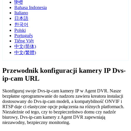
हिन्दी
Bahasa Indonesia
Italiano
日本語
한국어
Polski
Português
Tiếng Việt
中文(简体)
中文(繁體)
Przewodnik konfiguracji kamery IP Dvs-
ip-cam URL
Skonfiguruj swoje Dvs-ip-cam kamery IP w Agent DVR. Nasze
bezpłatne oprogramowanie do nadzoru zawiera kreatora instalacji
dostosowany do Dvs-ip-cam modeli, a kompatybilność ONVIF i
RTSP daje ci elastyczne opcje połączenia na różnych platformach.
Niezależnie od tego, czy to bezpieczeństwo domu czy nadzór
biurowy, Dvs-ip-cam kamery z Agent DVR zapewniają
niezawodny, bezpieczny monitoring.