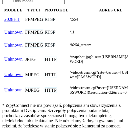
MODELE
TYPUJ
PROTOKÓŁ
ADRES URL
FFMPEG
RTSP
2028HT
/:554
FFMPEG
RTSP
Unknown
/11
FFMPEG
RTSP
Unknown
/h264_stream
/snapshot.jpg?user=[USERNAME
Unknown
JPEG
HTTP
WORD]
/videostream.cgi?rate=0&user=
Unknown
MJPEG
HTTP
wd=[PASSWORD]
/videostream.cgi?user=[USERN
Unknown
MJPEG
HTTP
SSWORD]&resolution=32&rate=0
* iSpyConnect nie ma powiązań, połączenia ani stowarzyszenia z
produktami Dvs-ip-cam. Szczegóły połączenia podane tutaj
pochodzą z zasobów społeczności i mogą być niekompletne,
niedokładne lub nieaktualne. Nie udzielamy żadnych gwarancji ani
rękojmi, że będziesz w stanie połączyć się z kamerami za pomocą