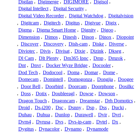
Digilan
,
Digimerge
,
DIGIMORE
,
Digisol
,
Digital Intellect
,
Digital Security
,
Digital Video Recorder
,
Digital Watchdog
,
Digitalvision
,
Digitcam
,
Digitech
,
Digitus
,
Digivue
,
Digix
,
Digma
,
Digma Smart Home
,
Dignity
,
Digoo
,
Dimension
,
Dimos
,
Dinesh
,
Dinon
,
Dinox
,
Diopoint
,
Discover
,
Discovery
,
Dish-cam
,
Diske
,
Diverse
,
Diviotec
,
Divis
,
Divisat
,
Dixie
,
Dizink
,
Dkseg
,
Dl Cam
,
Dlt Plenty
,
Dm365 Ipnc
,
Dmp
,
Dmzok
,
Dnt
,
Dnvr
,
Docker Wyze Bridge
,
Docooler
,
Dod Tech
,
Dodocool
,
Doma
,
Domar
,
Dome
,
Domecam
,
Domintell
,
Domogonza
,
Dongjia
,
Doogee
,
Door Bell
,
Doorbird
,
Doorcam
,
Doorphone
,
Dosilkc
,
Doss
,
Dotix
,
Doubleeagl
,
Dowse
,
Dowson
,
Dragon Touch
,
Dragoncam
,
Dreamstar
,
Drh Domotics
,
Droid
,
Ds-i200
,
Dsc
,
Dsnny
,
Dsp
,
Dss
,
Ducki
,
Duhau
,
Duhua
,
Dunlop
,
Durawell
,
Dvir
,
Dvri
,
Dvrn4
,
Dvrusa
,
Dvs
,
Dvs-ip-cam
,
Dvtel
,
Dx
,
Dygitus
,
Dynacolor
,
Dynamo
,
Dynamode