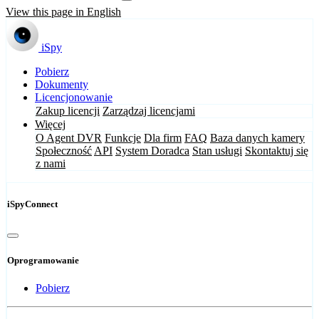
View this page in English
iSpy
Pobierz
Dokumenty
Licencjonowanie
Zakup licencji
Zarządzaj licencjami
Więcej
O Agent DVR
Funkcje
Dla firm
FAQ
Baza danych kamery
Społeczność
API
System Doradca
Stan usługi
Skontaktuj się
z nami
iSpyConnect
Oprogramowanie
Pobierz