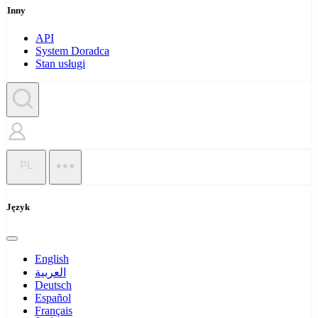
Inny
API
System Doradca
Stan usługi
PL
Język
English
العربية
Deutsch
Español
Français