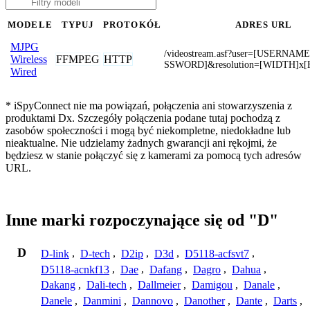
MODELE
TYPUJ
PROTOKÓŁ
ADRES URL
MJPG
/videostream.asf?user=[USERNAM
FFMPEG
HTTP
Wireless
SSWORD]&resolution=[WIDTH]x
Wired
* iSpyConnect nie ma powiązań, połączenia ani stowarzyszenia z
produktami Dx. Szczegóły połączenia podane tutaj pochodzą z
zasobów społeczności i mogą być niekompletne, niedokładne lub
nieaktualne. Nie udzielamy żadnych gwarancji ani rękojmi, że
będziesz w stanie połączyć się z kamerami za pomocą tych adresów
URL.
Inne marki rozpoczynające się od "D"
D
D-link
,
D-tech
,
D2ip
,
D3d
,
D5118-acfsvt7
,
D5118-acnkf13
,
Dae
,
Dafang
,
Dagro
,
Dahua
,
Dakang
,
Dali-tech
,
Dallmeier
,
Damigou
,
Danale
,
Danele
,
Danmini
,
Dannovo
,
Danother
,
Dante
,
Darts
,