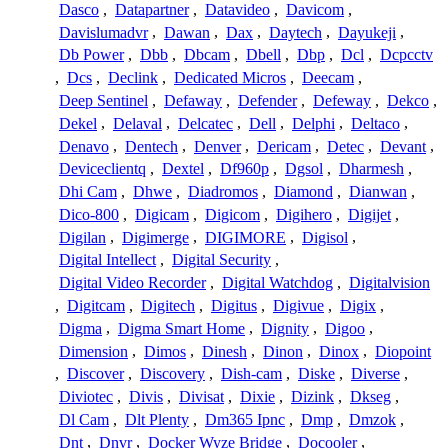
Dasco
,
Datapartner
,
Datavideo
,
Davicom
,
Davislumadvr
,
Dawan
,
Dax
,
Daytech
,
Dayukeji
,
Db Power
,
Dbb
,
Dbcam
,
Dbell
,
Dbp
,
Dcl
,
Dcpcctv
,
Dcs
,
Declink
,
Dedicated Micros
,
Deecam
,
Deep Sentinel
,
Defaway
,
Defender
,
Defeway
,
Dekco
,
Dekel
,
Delaval
,
Delcatec
,
Dell
,
Delphi
,
Deltaco
,
Denavo
,
Dentech
,
Denver
,
Dericam
,
Detec
,
Devant
,
Deviceclientq
,
Dextel
,
Df960p
,
Dgsol
,
Dharmesh
,
Dhi Cam
,
Dhwe
,
Diadromos
,
Diamond
,
Dianwan
,
Dico-800
,
Digicam
,
Digicom
,
Digihero
,
Digijet
,
Digilan
,
Digimerge
,
DIGIMORE
,
Digisol
,
Digital Intellect
,
Digital Security
,
Digital Video Recorder
,
Digital Watchdog
,
Digitalvision
,
Digitcam
,
Digitech
,
Digitus
,
Digivue
,
Digix
,
Digma
,
Digma Smart Home
,
Dignity
,
Digoo
,
Dimension
,
Dimos
,
Dinesh
,
Dinon
,
Dinox
,
Diopoint
,
Discover
,
Discovery
,
Dish-cam
,
Diske
,
Diverse
,
Diviotec
,
Divis
,
Divisat
,
Dixie
,
Dizink
,
Dkseg
,
Dl Cam
,
Dlt Plenty
,
Dm365 Ipnc
,
Dmp
,
Dmzok
,
Dnt
,
Dnvr
,
Docker Wyze Bridge
,
Docooler
,