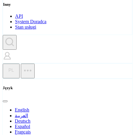
Inny
API
System Doradca
Stan usługi
PL
Język
English
العربية
Deutsch
Español
Français