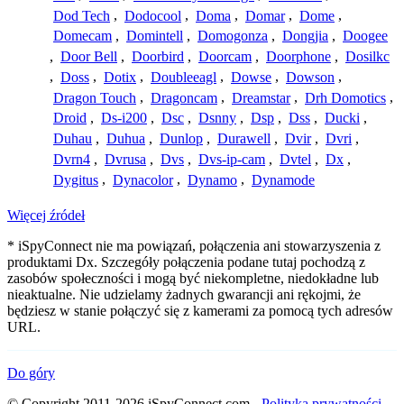
Dod Tech
,
Dodocool
,
Doma
,
Domar
,
Dome
,
Domecam
,
Domintell
,
Domogonza
,
Dongjia
,
Doogee
,
Door Bell
,
Doorbird
,
Doorcam
,
Doorphone
,
Dosilkc
,
Doss
,
Dotix
,
Doubleeagl
,
Dowse
,
Dowson
,
Dragon Touch
,
Dragoncam
,
Dreamstar
,
Drh Domotics
,
Droid
,
Ds-i200
,
Dsc
,
Dsnny
,
Dsp
,
Dss
,
Ducki
,
Duhau
,
Duhua
,
Dunlop
,
Durawell
,
Dvir
,
Dvri
,
Dvrn4
,
Dvrusa
,
Dvs
,
Dvs-ip-cam
,
Dvtel
,
Dx
,
Dygitus
,
Dynacolor
,
Dynamo
,
Dynamode
Więcej źródeł
* iSpyConnect nie ma powiązań, połączenia ani stowarzyszenia z
produktami Dx. Szczegóły połączenia podane tutaj pochodzą z
zasobów społeczności i mogą być niekompletne, niedokładne lub
nieaktualne. Nie udzielamy żadnych gwarancji ani rękojmi, że
będziesz w stanie połączyć się z kamerami za pomocą tych adresów
URL.
Do góry
© Copyright 2011-2026 iSpyConnect.com -
Polityka prywatności
-