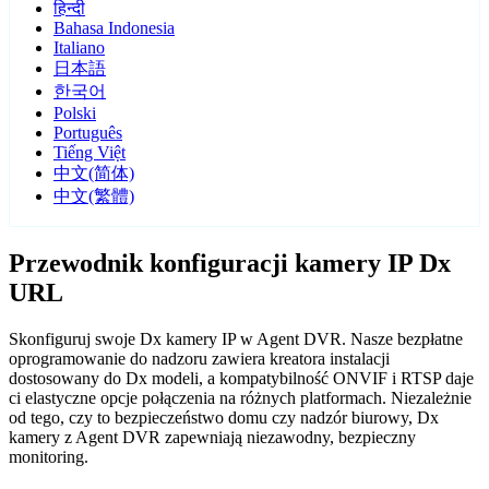
हिन्दी
Bahasa Indonesia
Italiano
日本語
한국어
Polski
Português
Tiếng Việt
中文(简体)
中文(繁體)
Przewodnik konfiguracji kamery IP Dx
URL
Skonfiguruj swoje Dx kamery IP w Agent DVR. Nasze bezpłatne
oprogramowanie do nadzoru zawiera kreatora instalacji
dostosowany do Dx modeli, a kompatybilność ONVIF i RTSP daje
ci elastyczne opcje połączenia na różnych platformach. Niezależnie
od tego, czy to bezpieczeństwo domu czy nadzór biurowy, Dx
kamery z Agent DVR zapewniają niezawodny, bezpieczny
monitoring.