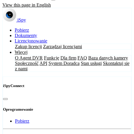
View this page in English
iSpy
Pobierz
Dokumenty
Licencjonowanie
Zakup licencji
Zarządzaj licencjami
Więcej
O Agent DVR
Funkcje
Dla firm
FAQ
Baza danych kamery
Społeczność
API
System Doradca
Stan usługi
Skontaktuj się
z nami
iSpyConnect
Oprogramowanie
Pobierz