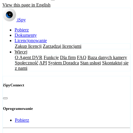
View this page in English
iSpy
Pobierz
Dokumenty
Licencjonowanie
Zakup licencji
Zarządzaj licencjami
Więcej
O Agent DVR
Funkcje
Dla firm
FAQ
Baza danych kamery
Społeczność
API
System Doradca
Stan usługi
Skontaktuj się
z nami
iSpyConnect
Oprogramowanie
Pobierz