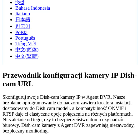
हिन्दी
Bahasa Indonesia
Italiano
日本語
한국어
Polski
Português
Tiếng Việt
中文(简体)
中文(繁體)
Przewodnik konfiguracji kamery IP Dish-
cam URL
Skonfiguruj swoje Dish-cam kamery IP w Agent DVR. Nasze
bezpłatne oprogramowanie do nadzoru zawiera kreatora instalacji
dostosowany do Dish-cam modeli, a kompatybilność ONVIF i
RTSP daje ci elastyczne opcje połączenia na różnych platformach.
Niezależnie od tego, czy to bezpieczeństwo domu czy nadzór
biurowy, Dish-cam kamery z Agent DVR zapewniają niezawodny,
bezpieczny monitoring.