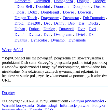
Domecam
,
Domintell
,
Domogonza
,
Dongjia
,
Doogee
,
Door Bell
,
Doorbird
,
Doorcam
,
Doorphone
,
Dosilkc
,
Doss
,
Dotix
,
Doubleeagl
,
Dowse
,
Dowson
,
Dragon Touch
,
Dragoncam
,
Dreamstar
,
Drh Domotics
,
Droid
,
Ds-i200
,
Dsc
,
Dsnny
,
Dsp
,
Dss
,
Ducki
,
Duhau
,
Duhua
,
Dunlop
,
Durawell
,
Dvir
,
Dvri
,
Dvrn4
,
Dvrusa
,
Dvs
,
Dvs-ip-cam
,
Dvtel
,
Dx
,
Dygitus
,
Dynacolor
,
Dynamo
,
Dynamode
Więcej źródeł
* iSpyConnect nie ma powiązań, połączenia ani stowarzyszenia z
produktami Dish-cam. Szczegóły połączenia podane tutaj pochodzą
z zasobów społeczności i mogą być niekompletne, niedokładne lub
nieaktualne. Nie udzielamy żadnych gwarancji ani rękojmi, że
będziesz w stanie połączyć się z kamerami za pomocą tych adresów
URL.
Do góry
© Copyright 2011-2026 iSpyConnect.com -
Polityka prywatności
-
Warunki korzystania
-
Status usługi
-
Informacje prawne
-
Polityka
bezpieczeństwa
-
Kontakt
-
FAQ