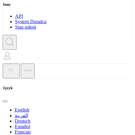
Inny
API
System Doradca
Stan usługi
PL
Język
English
العربية
Deutsch
Español
Français