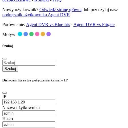
Nowy użytkownik?
Odwiedź stronę główną
lub przeczytaj nasz
podręcznik użytkownika Agent DVR
Porównanie:
Agent DVR vs Blue Iris
·
Agent DVR vs Frigate
Motyw:
Szukaj
Szukaj
Dish-cam Kreator połączenia kamery IP
IP
Nazwa użytkownika
Hasło