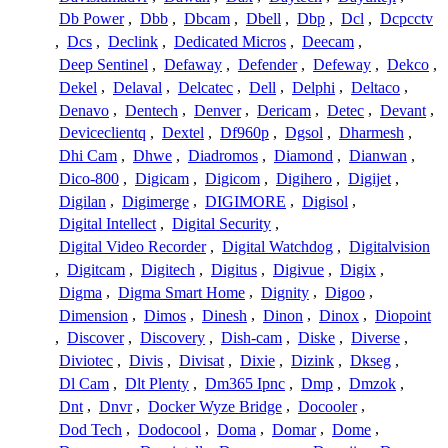
Db Power
,
Dbb
,
Dbcam
,
Dbell
,
Dbp
,
Dcl
,
Dcpcctv
,
Dcs
,
Declink
,
Dedicated Micros
,
Deecam
,
Deep Sentinel
,
Defaway
,
Defender
,
Defeway
,
Dekco
,
Dekel
,
Delaval
,
Delcatec
,
Dell
,
Delphi
,
Deltaco
,
Denavo
,
Dentech
,
Denver
,
Dericam
,
Detec
,
Devant
,
Deviceclientq
,
Dextel
,
Df960p
,
Dgsol
,
Dharmesh
,
Dhi Cam
,
Dhwe
,
Diadromos
,
Diamond
,
Dianwan
,
Dico-800
,
Digicam
,
Digicom
,
Digihero
,
Digijet
,
Digilan
,
Digimerge
,
DIGIMORE
,
Digisol
,
Digital Intellect
,
Digital Security
,
Digital Video Recorder
,
Digital Watchdog
,
Digitalvision
,
Digitcam
,
Digitech
,
Digitus
,
Digivue
,
Digix
,
Digma
,
Digma Smart Home
,
Dignity
,
Digoo
,
Dimension
,
Dimos
,
Dinesh
,
Dinon
,
Dinox
,
Diopoint
,
Discover
,
Discovery
,
Dish-cam
,
Diske
,
Diverse
,
Diviotec
,
Divis
,
Divisat
,
Dixie
,
Dizink
,
Dkseg
,
Dl Cam
,
Dlt Plenty
,
Dm365 Ipnc
,
Dmp
,
Dmzok
,
Dnt
,
Dnvr
,
Docker Wyze Bridge
,
Docooler
,
Dod Tech
,
Dodocool
,
Doma
,
Domar
,
Dome
,