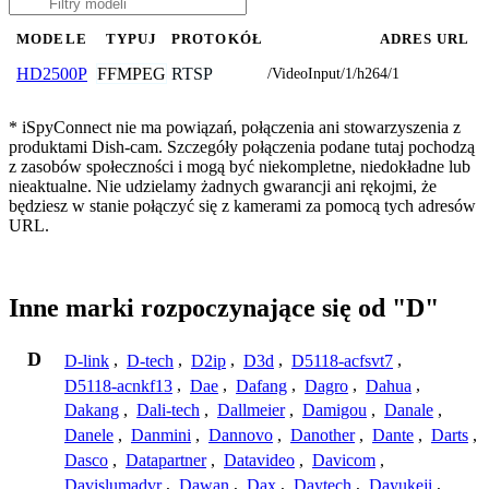
MODELE
TYPUJ
PROTOKÓŁ
ADRES URL
FFMPEG
RTSP
HD2500P
/VideoInput/1/h264/1
* iSpyConnect nie ma powiązań, połączenia ani stowarzyszenia z
produktami Dish-cam. Szczegóły połączenia podane tutaj pochodzą
z zasobów społeczności i mogą być niekompletne, niedokładne lub
nieaktualne. Nie udzielamy żadnych gwarancji ani rękojmi, że
będziesz w stanie połączyć się z kamerami za pomocą tych adresów
URL.
Inne marki rozpoczynające się od "D"
D
D-link
,
D-tech
,
D2ip
,
D3d
,
D5118-acfsvt7
,
D5118-acnkf13
,
Dae
,
Dafang
,
Dagro
,
Dahua
,
Dakang
,
Dali-tech
,
Dallmeier
,
Damigou
,
Danale
,
Danele
,
Danmini
,
Dannovo
,
Danother
,
Dante
,
Darts
,
Dasco
,
Datapartner
,
Datavideo
,
Davicom
,
Davislumadvr
,
Dawan
,
Dax
,
Daytech
,
Dayukeji
,