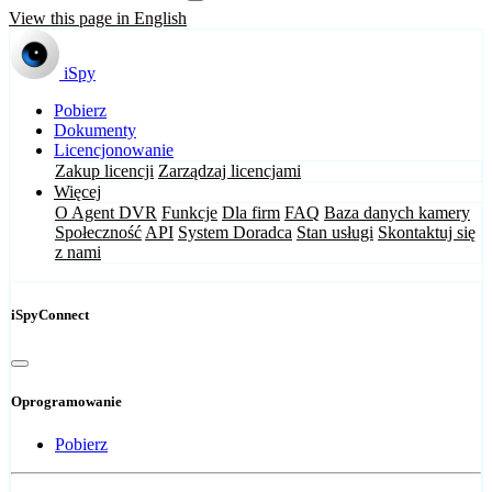
View this page in English
iSpy
Pobierz
Dokumenty
Licencjonowanie
Zakup licencji
Zarządzaj licencjami
Więcej
O Agent DVR
Funkcje
Dla firm
FAQ
Baza danych kamery
Społeczność
API
System Doradca
Stan usługi
Skontaktuj się
z nami
iSpyConnect
Oprogramowanie
Pobierz