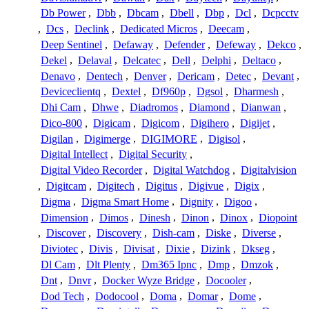
Db Power
,
Dbb
,
Dbcam
,
Dbell
,
Dbp
,
Dcl
,
Dcpcctv
,
Dcs
,
Declink
,
Dedicated Micros
,
Deecam
,
Deep Sentinel
,
Defaway
,
Defender
,
Defeway
,
Dekco
,
Dekel
,
Delaval
,
Delcatec
,
Dell
,
Delphi
,
Deltaco
,
Denavo
,
Dentech
,
Denver
,
Dericam
,
Detec
,
Devant
,
Deviceclientq
,
Dextel
,
Df960p
,
Dgsol
,
Dharmesh
,
Dhi Cam
,
Dhwe
,
Diadromos
,
Diamond
,
Dianwan
,
Dico-800
,
Digicam
,
Digicom
,
Digihero
,
Digijet
,
Digilan
,
Digimerge
,
DIGIMORE
,
Digisol
,
Digital Intellect
,
Digital Security
,
Digital Video Recorder
,
Digital Watchdog
,
Digitalvision
,
Digitcam
,
Digitech
,
Digitus
,
Digivue
,
Digix
,
Digma
,
Digma Smart Home
,
Dignity
,
Digoo
,
Dimension
,
Dimos
,
Dinesh
,
Dinon
,
Dinox
,
Diopoint
,
Discover
,
Discovery
,
Dish-cam
,
Diske
,
Diverse
,
Diviotec
,
Divis
,
Divisat
,
Dixie
,
Dizink
,
Dkseg
,
Dl Cam
,
Dlt Plenty
,
Dm365 Ipnc
,
Dmp
,
Dmzok
,
Dnt
,
Dnvr
,
Docker Wyze Bridge
,
Docooler
,
Dod Tech
,
Dodocool
,
Doma
,
Domar
,
Dome
,