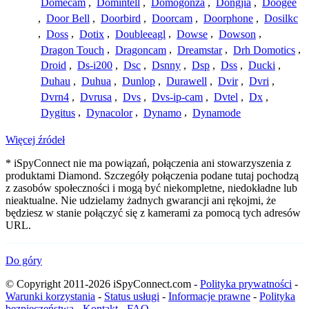
Domecam
,
Domintell
,
Domogonza
,
Dongjia
,
Doogee
,
Door Bell
,
Doorbird
,
Doorcam
,
Doorphone
,
Dosilkc
,
Doss
,
Dotix
,
Doubleeagl
,
Dowse
,
Dowson
,
Dragon Touch
,
Dragoncam
,
Dreamstar
,
Drh Domotics
,
Droid
,
Ds-i200
,
Dsc
,
Dsnny
,
Dsp
,
Dss
,
Ducki
,
Duhau
,
Duhua
,
Dunlop
,
Durawell
,
Dvir
,
Dvri
,
Dvrn4
,
Dvrusa
,
Dvs
,
Dvs-ip-cam
,
Dvtel
,
Dx
,
Dygitus
,
Dynacolor
,
Dynamo
,
Dynamode
Więcej źródeł
* iSpyConnect nie ma powiązań, połączenia ani stowarzyszenia z
produktami Diamond. Szczegóły połączenia podane tutaj pochodzą
z zasobów społeczności i mogą być niekompletne, niedokładne lub
nieaktualne. Nie udzielamy żadnych gwarancji ani rękojmi, że
będziesz w stanie połączyć się z kamerami za pomocą tych adresów
URL.
Do góry
© Copyright 2011-2026 iSpyConnect.com -
Polityka prywatności
-
Warunki korzystania
-
Status usługi
-
Informacje prawne
-
Polityka
bezpieczeństwa
-
Kontakt
-
FAQ