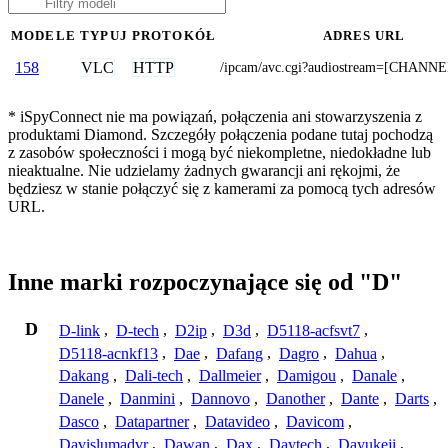
MODELE
TYPUJ
PROTOKÓŁ
ADRES URL
VLC
HTTP
158
/ipcam/avc.cgi?audiostream=[CHANNE
* iSpyConnect nie ma powiązań, połączenia ani stowarzyszenia z
produktami Diamond. Szczegóły połączenia podane tutaj pochodzą
z zasobów społeczności i mogą być niekompletne, niedokładne lub
nieaktualne. Nie udzielamy żadnych gwarancji ani rękojmi, że
będziesz w stanie połączyć się z kamerami za pomocą tych adresów
URL.
Inne marki rozpoczynające się od "D"
D
D-link
,
D-tech
,
D2ip
,
D3d
,
D5118-acfsvt7
,
D5118-acnkf13
,
Dae
,
Dafang
,
Dagro
,
Dahua
,
Dakang
,
Dali-tech
,
Dallmeier
,
Damigou
,
Danale
,
Danele
,
Danmini
,
Dannovo
,
Danother
,
Dante
,
Darts
,
Dasco
,
Datapartner
,
Datavideo
,
Davicom
,
Davislumadvr
,
Dawan
,
Dax
,
Daytech
,
Dayukeji
,