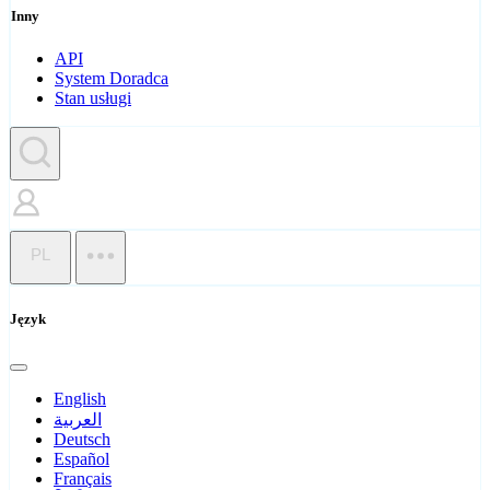
Inny
API
System Doradca
Stan usługi
PL
Język
English
العربية
Deutsch
Español
Français