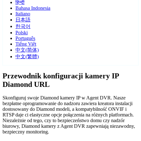
हिन्दी
Bahasa Indonesia
Italiano
日本語
한국어
Polski
Português
Tiếng Việt
中文(简体)
中文(繁體)
Przewodnik konfiguracji kamery IP
Diamond URL
Skonfiguruj swoje Diamond kamery IP w Agent DVR. Nasze
bezpłatne oprogramowanie do nadzoru zawiera kreatora instalacji
dostosowany do Diamond modeli, a kompatybilność ONVIF i
RTSP daje ci elastyczne opcje połączenia na różnych platformach.
Niezależnie od tego, czy to bezpieczeństwo domu czy nadzór
biurowy, Diamond kamery z Agent DVR zapewniają niezawodny,
bezpieczny monitoring.