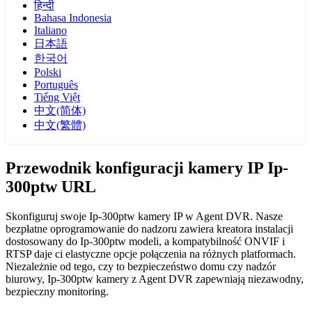
हिन्दी
Bahasa Indonesia
Italiano
日本語
한국어
Polski
Português
Tiếng Việt
中文(简体)
中文(繁體)
Przewodnik konfiguracji kamery IP Ip-
300ptw URL
Skonfiguruj swoje Ip-300ptw kamery IP w Agent DVR. Nasze
bezpłatne oprogramowanie do nadzoru zawiera kreatora instalacji
dostosowany do Ip-300ptw modeli, a kompatybilność ONVIF i
RTSP daje ci elastyczne opcje połączenia na różnych platformach.
Niezależnie od tego, czy to bezpieczeństwo domu czy nadzór
biurowy, Ip-300ptw kamery z Agent DVR zapewniają niezawodny,
bezpieczny monitoring.