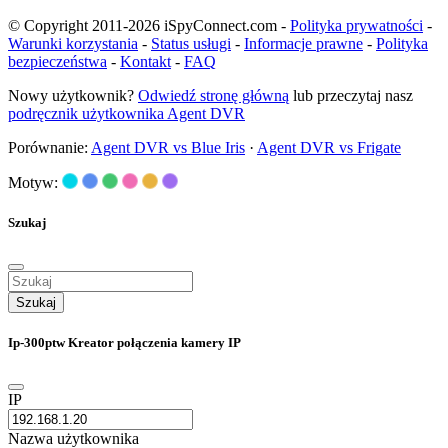
© Copyright 2011-2026 iSpyConnect.com -
Polityka prywatności
-
Warunki korzystania
-
Status usługi
-
Informacje prawne
-
Polityka
bezpieczeństwa
-
Kontakt
-
FAQ
Nowy użytkownik?
Odwiedź stronę główną
lub przeczytaj nasz
podręcznik użytkownika Agent DVR
Porównanie:
Agent DVR vs Blue Iris
·
Agent DVR vs Frigate
Motyw:
Szukaj
Szukaj
Ip-300ptw Kreator połączenia kamery IP
IP
Nazwa użytkownika