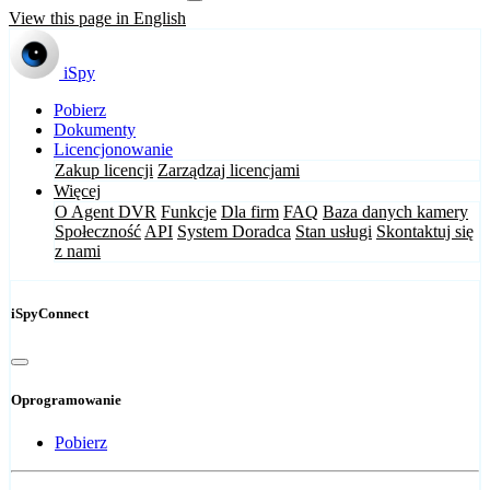
View this page in English
iSpy
Pobierz
Dokumenty
Licencjonowanie
Zakup licencji
Zarządzaj licencjami
Więcej
O Agent DVR
Funkcje
Dla firm
FAQ
Baza danych kamery
Społeczność
API
System Doradca
Stan usługi
Skontaktuj się
z nami
iSpyConnect
Oprogramowanie
Pobierz