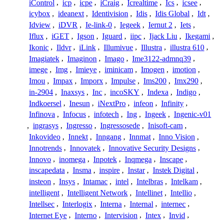
iControl
,
icp
,
icpe
,
iCraig
,
Icrealtime
,
Ics
,
icsee
,
icybox
,
ideanext
,
Identivision
,
Idis
,
Idis Global
,
Idt
,
Idview
,
iDVR
,
Ie-link-0
,
Iegeek
,
Iernut 2
,
Iets
,
Iflux
,
iGET
,
Igson
,
Iguard
,
iipc
,
Ijack Liu
,
Ikegami
,
Ikonic
,
Ildvr
,
iLink
,
Illumivue
,
Illustra
,
illustra 610
,
Imagiatek
,
Imaginon
,
Imago
,
Ime3122-admnq39
,
imege
,
Img
,
Imieye
,
iminicam
,
Imogen
,
imotion
,
Imou
,
Impax
,
Imporx
,
Impulse
,
Ims200
,
Imx290
,
in-2904
,
Inaxsys
,
Inc
,
incoSKY
,
Indexa
,
Indigo
,
Indkoersel
,
Inesun
,
iNextPro
,
infeon
,
Infinity
,
Infinova
,
Infocus
,
infotech
,
Ing
,
Ingeek
,
Ingenic-v01
,
ingrasys
,
Ingresso
,
Ingressosede
,
Inisoft-cam
,
Inkovideo
,
Innekt
,
Inngang
,
Innmat
,
Inno Vision
,
Innotrends
,
Innovatek
,
Innovative Security Designs
,
Innovo
,
inomega
,
Inpotek
,
Inqmega
,
Inscape
,
inscapedata
,
Insma
,
inspire
,
Instar
,
Instek Digital
,
insteon
,
Insys
,
Intamac
,
intel
,
Intelbras
,
Intelkam
,
intelligent
,
Intelligent Network
,
Intellinet
,
Intellio
,
Intellsec
,
Interlogix
,
Interna
,
Internal
,
internec
,
Internet Eye
,
Interno
,
Intervision
,
Intex
,
Invid
,