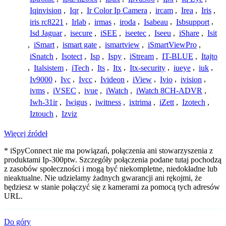
Iqinvision
,
Iqr
,
Ir Color Ip Camera
,
ircam
,
Irea
,
Iris
,
iris rc8221
,
Irlab
,
irmas
,
iroda
,
Isabeau
,
Isbsupport
,
Isd Jaguar
,
isecure
,
iSEE
,
iseetec
,
Iseeu
,
iShare
,
Isit
,
iSmart
,
ismart gate
,
ismartview
,
iSmartViewPro
,
iSnatch
,
Isotect
,
Isp
,
Ispy
,
iStream
,
IT-BLUE
,
Itajto
,
Italsistem
,
iTech
,
Its
,
Itx
,
Itx-security
,
iueye
,
iuk
,
Iv9000
,
Ivc
,
Ivcc
,
Ivideon
,
iView
,
Ivio
,
ivision
,
ivms
,
iVSEC
,
ivue
,
iWatch
,
iWatch 8CH-ADVR
,
Iwh-31ir
,
Iwigus
,
iwitness
,
ixtrima
,
iZett
,
Izotech
,
Iztouch
,
Izviz
Więcej źródeł
* iSpyConnect nie ma powiązań, połączenia ani stowarzyszenia z
produktami Ip-300ptw. Szczegóły połączenia podane tutaj pochodzą
z zasobów społeczności i mogą być niekompletne, niedokładne lub
nieaktualne. Nie udzielamy żadnych gwarancji ani rękojmi, że
będziesz w stanie połączyć się z kamerami za pomocą tych adresów
URL.
Do góry