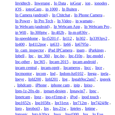
Invidtech
,
Inwerang
,
Io Data
,
ioGear
,
ion
,
ionodes
,
iOS
,
ioteoCam
,
ip 1000
,
Ip Buiten
,
Ip Camera (android)
,
Ip Chitchat
,
Ip Phone Camera
,
Ip Power
,
Ip Pro Tech
,
Ip Video
,
ip wamato
,
Ip Webcam (android)
,
Ip Webcam App
,
Ip Webcam Pro
,
ip Wifi
,
Ip-300ptw
,
Ip-402b
,
Ip-m-p836v
,
Ip-speeddome
,
Ip-t5201-f
,
Ip112
,
Ip302
,
Ip3393pv2
,
Ip400
,
Ip4112poe
,
ip633
,
Ip66
,
Ip6795p
,
Ip_cam_inspector
,
iPad IPCamera
,
ipam
,
iParkings
,
Ipbell
,
Ipc
,
ipc 360
,
Ipc-bo
,
Ipc-f10p
,
Ipc-model
,
Ipc-other
,
Ipc365
,
Ipcam 2015
,
ipcam android
,
ipcam central
,
ipcam-oprit
,
Ipcameros
,
Ipcc
,
Ipce
,
Ipcmontor
,
ipcom
,
Ipd
,
Ipdom-hz0102
,
Ipega
,
ipela
,
Ipeye
,
Ipfd200
,
Ipfd201
,
Ipg
,
Ipgah9oc2am7
,
ipgeek
,
Iphdcam
,
iPhone
,
iphone cam
,
ipip
,
Ipixo
,
Ipm-1z-20x-dn
,
ipmart-design
,
Ipnawin7
,
Ipnc
,
Ipnetcam
,
Ipnz
,
ipo-vf1mp-ir
,
iPod
,
ipod touch
,
Ipq1652x
,
Ipq1658x
,
Ipr31esx
,
Ipr712m
,
Ipr7424/8e
,
Ipro
,
Iprobot3
,
Ips
,
Ips-21w
,
Ipteles
,
Iptime
,
Iptronic
,
Iptz-h20xx
,
Ipux
,
Ipvd300
,
Ipx
,
Iq Eye
,