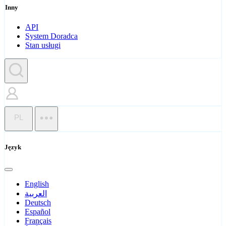
Inny
API
System Doradca
Stan usługi
PL
Język
English
العربية
Deutsch
Español
Français