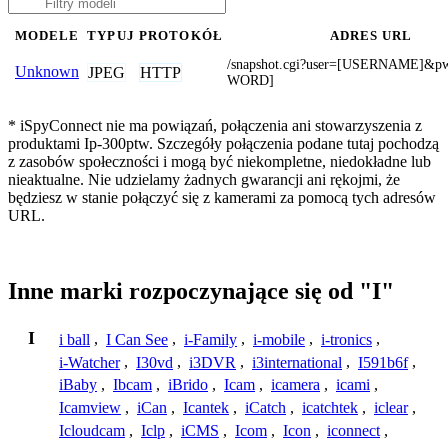
MODELE
TYPUJ
PROTOKÓŁ
ADRES URL
/snapshot.cgi?user=[USERNAME]&p
Unknown
JPEG
HTTP
WORD]
* iSpyConnect nie ma powiązań, połączenia ani stowarzyszenia z
produktami Ip-300ptw. Szczegóły połączenia podane tutaj pochodzą
z zasobów społeczności i mogą być niekompletne, niedokładne lub
nieaktualne. Nie udzielamy żadnych gwarancji ani rękojmi, że
będziesz w stanie połączyć się z kamerami za pomocą tych adresów
URL.
Inne marki rozpoczynające się od "I"
I
i ball
,
I Can See
,
i-Family
,
i-mobile
,
i-tronics
,
i-Watcher
,
I30vd
,
i3DVR
,
i3international
,
I591b6f
,
iBaby
,
Ibcam
,
iBrido
,
Icam
,
icamera
,
icami
,
Icamview
,
iCan
,
Icantek
,
iCatch
,
icatchtek
,
iclear
,
Icloudcam
,
Iclp
,
iCMS
,
Icom
,
Icon
,
iconnect
,