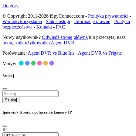
Do góry
© Copyright 2011-2026 iSpyConnect.com -
Polityka prywatności
-
Warunki korzystania
-
Status usługi
-
Informacje prawne
-
Polityka
bezpieczeństwa
-
Kontakt
-
FAQ
Nowy użytkownik?
Odwiedź stronę główną
lub przeczytaj nasz
podręcznik użytkownika Agent DVR
Porównanie:
Agent DVR vs Blue Iris
·
Agent DVR vs Frigate
Motyw:
Szukaj
Szukaj
Ipnawin7 Kreator połączenia kamery IP
IP