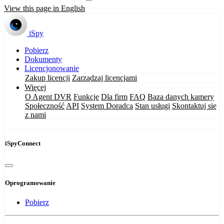
View this page in English
iSpy
Pobierz
Dokumenty
Licencjonowanie
Zakup licencji
Zarządzaj licencjami
Więcej
O Agent DVR
Funkcje
Dla firm
FAQ
Baza danych kamery
Społeczność
API
System Doradca
Stan usługi
Skontaktuj się
z nami
iSpyConnect
Oprogramowanie
Pobierz