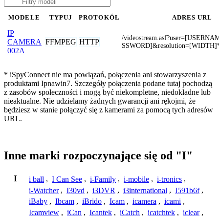
MODELE
TYPUJ
PROTOKÓŁ
ADRES URL
IP
/videostream.asf?user=[USERN
FFMPEG
HTTP
CAMERA
SSWORD]&resolution=[WIDTH]
002A
* iSpyConnect nie ma powiązań, połączenia ani stowarzyszenia z
produktami Ipnawin7. Szczegóły połączenia podane tutaj pochodzą
z zasobów społeczności i mogą być niekompletne, niedokładne lub
nieaktualne. Nie udzielamy żadnych gwarancji ani rękojmi, że
będziesz w stanie połączyć się z kamerami za pomocą tych adresów
URL.
Inne marki rozpoczynające się od "I"
I
i ball
,
I Can See
,
i-Family
,
i-mobile
,
i-tronics
,
i-Watcher
,
I30vd
,
i3DVR
,
i3international
,
I591b6f
,
iBaby
,
Ibcam
,
iBrido
,
Icam
,
icamera
,
icami
,
Icamview
,
iCan
,
Icantek
,
iCatch
,
icatchtek
,
iclear
,