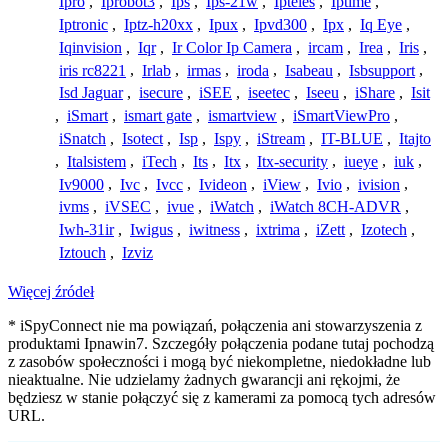
Ipro
,
Iprobot3
,
Ips
,
Ips-21w
,
Ipteles
,
Iptime
,
Iptronic
,
Iptz-h20xx
,
Ipux
,
Ipvd300
,
Ipx
,
Iq Eye
,
Iqinvision
,
Iqr
,
Ir Color Ip Camera
,
ircam
,
Irea
,
Iris
,
iris rc8221
,
Irlab
,
irmas
,
iroda
,
Isabeau
,
Isbsupport
,
Isd Jaguar
,
isecure
,
iSEE
,
iseetec
,
Iseeu
,
iShare
,
Isit
,
iSmart
,
ismart gate
,
ismartview
,
iSmartViewPro
,
iSnatch
,
Isotect
,
Isp
,
Ispy
,
iStream
,
IT-BLUE
,
Itajto
,
Italsistem
,
iTech
,
Its
,
Itx
,
Itx-security
,
iueye
,
iuk
,
Iv9000
,
Ivc
,
Ivcc
,
Ivideon
,
iView
,
Ivio
,
ivision
,
ivms
,
iVSEC
,
ivue
,
iWatch
,
iWatch 8CH-ADVR
,
Iwh-31ir
,
Iwigus
,
iwitness
,
ixtrima
,
iZett
,
Izotech
,
Iztouch
,
Izviz
Więcej źródeł
* iSpyConnect nie ma powiązań, połączenia ani stowarzyszenia z
produktami Ipnawin7. Szczegóły połączenia podane tutaj pochodzą
z zasobów społeczności i mogą być niekompletne, niedokładne lub
nieaktualne. Nie udzielamy żadnych gwarancji ani rękojmi, że
będziesz w stanie połączyć się z kamerami za pomocą tych adresów
URL.