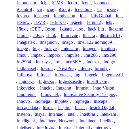
Icloudcam
,
Iclp
,
iCMS
,
Icom
,
Icon
,
iconnect
,
iControl
,
icp
,
icpe
,
iCraig
,
Icrealtime
,
Ics
,
icsee
,
icybox
,
ideanext
,
Identivision
,
Idis
,
Idis Global
,
Idt
,
Idview
,
iDVR
,
Ie-link-0
,
Iegeek
,
Iernut 2
,
Iets
,
Iflux
,
iGET
,
Igson
,
Iguard
,
iipc
,
Ijack Liu
,
Ikegami
,
Ikonic
,
Ildvr
,
iLink
,
Illumivue
,
Illustra
,
illustra 610
,
Imagiatek
,
Imaginon
,
Imago
,
Ime3122-admnq39
,
imege
,
Img
,
Imieye
,
iminicam
,
Imogen
,
imotion
,
Imou
,
Impax
,
Imporx
,
Impulse
,
Ims200
,
Imx290
,
in-2904
,
Inaxsys
,
Inc
,
incoSKY
,
Indexa
,
Indigo
,
Indkoersel
,
Inesun
,
iNextPro
,
infeon
,
Infinity
,
Infinova
,
Infocus
,
infotech
,
Ing
,
Ingeek
,
Ingenic-v01
,
ingrasys
,
Ingresso
,
Ingressosede
,
Inisoft-cam
,
Inkovideo
,
Innekt
,
Inngang
,
Innmat
,
Inno Vision
,
Innotrends
,
Innovatek
,
Innovative Security Designs
,
Innovo
,
inomega
,
Inpotek
,
Inqmega
,
Inscape
,
inscapedata
,
Insma
,
inspire
,
Instar
,
Instek Digital
,
insteon
,
Insys
,
Intamac
,
intel
,
Intelbras
,
Intelkam
,
intelligent
,
Intelligent Network
,
Intellinet
,
Intellio
,
Intellsec
,
Interlogix
,
Interna
,
Internal
,
internec
,