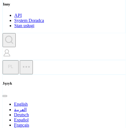
Inny
API
System Doradca
Stan usługi
PL
Język
English
العربية
Deutsch
Español
Français