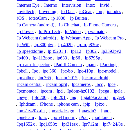
Internet Eye
,
Interno
,
Intervision
,
Intex
,
Invid
,
Invidtech
,
Inwerang
,
Io Data
,
ioGear
,
ion
,
ionodes
,
iOS
,
ioteoCam
,
ip 1000
,
Ip Buiten
,
Ip Camera (android)
,
Ip Chitchat
,
Ip Phone Camera
,
Ip Power
,
Ip Pro Tech
,
Ip Video
,
ip wamato
,
Ip Webcam (android)
,
Ip Webcam App
,
Ip Webcam Pro
,
ip Wifi
,
Ip-300ptw
,
Ip-402b
,
Ip-m-p836v
,
Ip-speeddome
,
Ip-t5201-f
,
Ip112
,
Ip302
,
Ip3393pv2
,
Ip400
,
Ip4112poe
,
ip633
,
Ip66
,
Ip6795p
,
Ip_cam_inspector
,
iPad IPCamera
,
ipam
,
iParkings
,
Ipbell
,
Ipc
,
ipc 360
,
Ipc-bo
,
Ipc-f10p
,
Ipc-model
,
Ipc-other
,
Ipc365
,
Ipcam 2015
,
ipcam android
,
ipcam central
,
ipcam-oprit
,
Ipcameros
,
Ipcc
,
Ipce
,
Ipcmontor
,
ipcom
,
Ipd
,
Ipdom-hz0102
,
Ipega
,
ipela
,
Ipeye
,
Ipfd200
,
Ipfd201
,
Ipg
,
Ipgah9oc2am7
,
ipgeek
,
Iphdcam
,
iPhone
,
iphone cam
,
ipip
,
Ipixo
,
Ipm-1z-20x-dn
,
ipmart-design
,
Ipnawin7
,
Ipnc
,
Ipnetcam
,
Ipnz
,
ipo-vf1mp-ir
,
iPod
,
ipod touch
,
Ipq1652x
,
Ipq1658x
,
Ipr31esx
,
Ipr712m
,
Ipr7424/8e
,