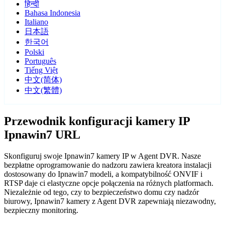
हिन्दी
Bahasa Indonesia
Italiano
日本語
한국어
Polski
Português
Tiếng Việt
中文(简体)
中文(繁體)
Przewodnik konfiguracji kamery IP
Ipnawin7 URL
Skonfiguruj swoje Ipnawin7 kamery IP w Agent DVR. Nasze
bezpłatne oprogramowanie do nadzoru zawiera kreatora instalacji
dostosowany do Ipnawin7 modeli, a kompatybilność ONVIF i
RTSP daje ci elastyczne opcje połączenia na różnych platformach.
Niezależnie od tego, czy to bezpieczeństwo domu czy nadzór
biurowy, Ipnawin7 kamery z Agent DVR zapewniają niezawodny,
bezpieczny monitoring.