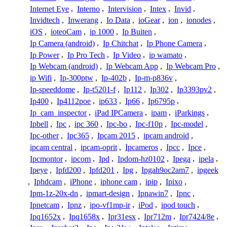
Internet Eye
,
Interno
,
Intervision
,
Intex
,
Invid
,
Invidtech
,
Inwerang
,
Io Data
,
ioGear
,
ion
,
ionodes
,
iOS
,
ioteoCam
,
ip 1000
,
Ip Buiten
,
Ip Camera (android)
,
Ip Chitchat
,
Ip Phone Camera
,
Ip Power
,
Ip Pro Tech
,
Ip Video
,
ip wamato
,
Ip Webcam (android)
,
Ip Webcam App
,
Ip Webcam Pro
,
ip Wifi
,
Ip-300ptw
,
Ip-402b
,
Ip-m-p836v
,
Ip-speeddome
,
Ip-t5201-f
,
Ip112
,
Ip302
,
Ip3393pv2
,
Ip400
,
Ip4112poe
,
ip633
,
Ip66
,
Ip6795p
,
Ip_cam_inspector
,
iPad IPCamera
,
ipam
,
iParkings
,
Ipbell
,
Ipc
,
ipc 360
,
Ipc-bo
,
Ipc-f10p
,
Ipc-model
,
Ipc-other
,
Ipc365
,
Ipcam 2015
,
ipcam android
,
ipcam central
,
ipcam-oprit
,
Ipcameros
,
Ipcc
,
Ipce
,
Ipcmontor
,
ipcom
,
Ipd
,
Ipdom-hz0102
,
Ipega
,
ipela
,
Ipeye
,
Ipfd200
,
Ipfd201
,
Ipg
,
Ipgah9oc2am7
,
ipgeek
,
Iphdcam
,
iPhone
,
iphone cam
,
ipip
,
Ipixo
,
Ipm-1z-20x-dn
,
ipmart-design
,
Ipnawin7
,
Ipnc
,
Ipnetcam
,
Ipnz
,
ipo-vf1mp-ir
,
iPod
,
ipod touch
,
Ipq1652x
,
Ipq1658x
,
Ipr31esx
,
Ipr712m
,
Ipr7424/8e
,