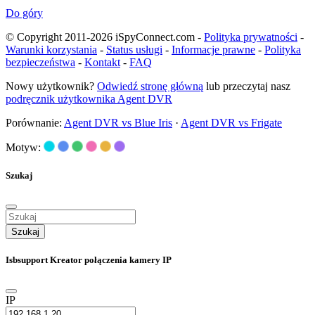
Do góry
© Copyright 2011-2026 iSpyConnect.com -
Polityka prywatności
-
Warunki korzystania
-
Status usługi
-
Informacje prawne
-
Polityka
bezpieczeństwa
-
Kontakt
-
FAQ
Nowy użytkownik?
Odwiedź stronę główną
lub przeczytaj nasz
podręcznik użytkownika Agent DVR
Porównanie:
Agent DVR vs Blue Iris
·
Agent DVR vs Frigate
Motyw:
Szukaj
Szukaj
Isbsupport Kreator połączenia kamery IP
IP