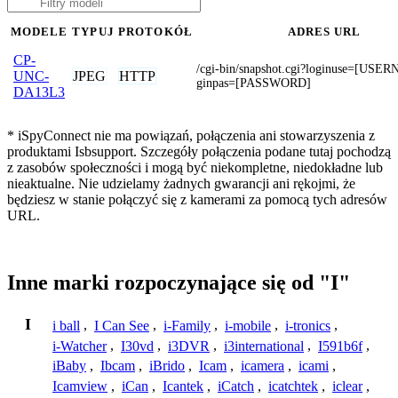
MODELE
TYPUJ
PROTOKÓŁ
ADRES URL
CP-
/cgi-bin/snapshot.cgi?loginuse=[US
JPEG
HTTP
UNC-
ginpas=[PASSWORD]
DA13L3
* iSpyConnect nie ma powiązań, połączenia ani stowarzyszenia z
produktami Isbsupport. Szczegóły połączenia podane tutaj pochodzą
z zasobów społeczności i mogą być niekompletne, niedokładne lub
nieaktualne. Nie udzielamy żadnych gwarancji ani rękojmi, że
będziesz w stanie połączyć się z kamerami za pomocą tych adresów
URL.
Inne marki rozpoczynające się od "I"
I
i ball
,
I Can See
,
i-Family
,
i-mobile
,
i-tronics
,
i-Watcher
,
I30vd
,
i3DVR
,
i3international
,
I591b6f
,
iBaby
,
Ibcam
,
iBrido
,
Icam
,
icamera
,
icami
,
Icamview
,
iCan
,
Icantek
,
iCatch
,
icatchtek
,
iclear
,