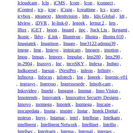
Icloudcam
,
Iclp
,
iCMS
,
Icom
,
Icon
,
iconnect
,
iControl
,
icp
,
icpe
,
iCraig
,
Icrealtime
,
Ics
,
icsee
,
icybox
,
ideanext
,
Identivision
,
Idis
,
Idis Global
,
Idt
,
Idview
,
iDVR
,
Ie-link-0
,
Iegeek
,
Iernut 2
,
Iets
,
Iflux
,
iGET
,
Igson
,
Iguard
,
iipc
,
Ijack Liu
,
Ikegami
,
Ikonic
,
Ildvr
,
iLink
,
Illumivue
,
Illustra
,
illustra 610
,
Imagiatek
,
Imaginon
,
Imago
,
Ime3122-admnq39
,
imege
,
Img
,
Imieye
,
iminicam
,
Imogen
,
imotion
,
Imou
,
Impax
,
Imporx
,
Impulse
,
Ims200
,
Imx290
,
in-2904
,
Inaxsys
,
Inc
,
incoSKY
,
Indexa
,
Indigo
,
Indkoersel
,
Inesun
,
iNextPro
,
infeon
,
Infinity
,
Infinova
,
Infocus
,
infotech
,
Ing
,
Ingeek
,
Ingenic-v01
,
ingrasys
,
Ingresso
,
Ingressosede
,
Inisoft-cam
,
Inkovideo
,
Innekt
,
Inngang
,
Innmat
,
Inno Vision
,
Innotrends
,
Innovatek
,
Innovative Security Designs
,
Innovo
,
inomega
,
Inpotek
,
Inqmega
,
Inscape
,
inscapedata
,
Insma
,
inspire
,
Instar
,
Instek Digital
,
insteon
,
Insys
,
Intamac
,
intel
,
Intelbras
,
Intelkam
,
intelligent
,
Intelligent Network
,
Intellinet
,
Intellio
,
Intellsec
,
Interlogix
,
Interna
,
Internal
,
internec
,