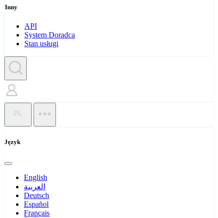
Inny
API
System Doradca
Stan usługi
PL
Język
English
العربية
Deutsch
Español
Français