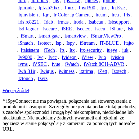
Ipro
,
Iprobot3
,
Ips
,
Ips-21w
,
Ipteles
,
Iptime
,
Iptronic
,
Iptz-h20xx
,
Ipux
,
Ipvd300
,
Ipx
,
Iq Eye
,
Iqinvision
,
Iqr
,
Ir Color Ip Camera
,
ircam
,
Irea
,
Iris
,
iris rc8221
,
Irlab
,
irmas
,
iroda
,
Isabeau
,
Isbsupport
,
Isd Jaguar
,
isecure
,
iSEE
,
iseetec
,
Iseeu
,
iShare
,
Isit
,
iSmart
,
ismart gate
,
ismartview
,
iSmartViewPro
,
iSnatch
,
Isotect
,
Isp
,
Ispy
,
iStream
,
IT-BLUE
,
Itajto
,
Italsistem
,
iTech
,
Its
,
Itx
,
Itx-security
,
iueye
,
iuk
,
Iv9000
,
Ivc
,
Ivcc
,
Ivideon
,
iView
,
Ivio
,
ivision
,
ivms
,
iVSEC
,
ivue
,
iWatch
,
iWatch 8CH-ADVR
,
Iwh-31ir
,
Iwigus
,
iwitness
,
ixtrima
,
iZett
,
Izotech
,
Iztouch
,
Izviz
Więcej źródeł
* iSpyConnect nie ma powiązań, połączenia ani stowarzyszenia z
produktami Isbsupport. Szczegóły połączenia podane tutaj pochodzą
z zasobów społeczności i mogą być niekompletne, niedokładne lub
nieaktualne. Nie udzielamy żadnych gwarancji ani rękojmi, że
będziesz w stanie połączyć się z kamerami za pomocą tych adresów
URL.