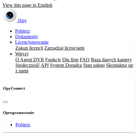
View this page in English
iSpy
Pobierz
Dokumenty
Licencjonowanie
Zakup licencji
Zarządzaj licencjami
Więcej
O Agent DVR
Funkcje
Dla firm
FAQ
Baza danych kamery
Społeczność
API
System Doradca
Stan usługi
Skontaktuj się
z nami
iSpyConnect
Oprogramowanie
Pobierz