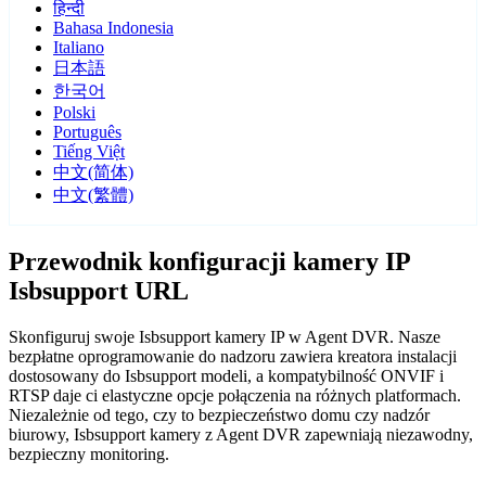
हिन्दी
Bahasa Indonesia
Italiano
日本語
한국어
Polski
Português
Tiếng Việt
中文(简体)
中文(繁體)
Przewodnik konfiguracji kamery IP
Isbsupport URL
Skonfiguruj swoje Isbsupport kamery IP w Agent DVR. Nasze
bezpłatne oprogramowanie do nadzoru zawiera kreatora instalacji
dostosowany do Isbsupport modeli, a kompatybilność ONVIF i
RTSP daje ci elastyczne opcje połączenia na różnych platformach.
Niezależnie od tego, czy to bezpieczeństwo domu czy nadzór
biurowy, Isbsupport kamery z Agent DVR zapewniają niezawodny,
bezpieczny monitoring.