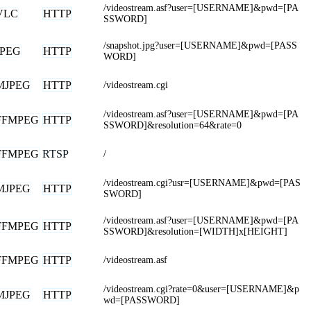
/videostream.asf?user=[USERNAME]&pwd=[PA
VLC
HTTP
SSWORD]
/snapshot.jpg?user=[USERNAME]&pwd=[PASS
JPEG
HTTP
WORD]
MJPEG
HTTP
/videostream.cgi
/videostream.asf?user=[USERNAME]&pwd=[PA
FFMPEG
HTTP
SSWORD]&resolution=64&rate=0
FFMPEG
RTSP
/
/videostream.cgi?usr=[USERNAME]&pwd=[PAS
MJPEG
HTTP
SWORD]
/videostream.asf?user=[USERNAME]&pwd=[PA
FFMPEG
HTTP
SSWORD]&resolution=[WIDTH]x[HEIGHT]
FFMPEG
HTTP
/videostream.asf
/videostream.cgi?rate=0&user=[USERNAME]&p
MJPEG
HTTP
wd=[PASSWORD]