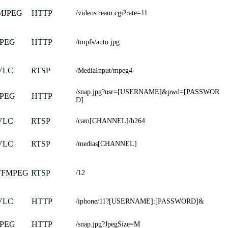
MJPEG
HTTP
/videostream.cgi?rate=11
JPEG
HTTP
/tmpfs/auto.jpg
VLC
RTSP
/MediaInput/mpeg4
/snap.jpg?usr=[USERNAME]&pwd=[PASSWOR
JPEG
HTTP
D]
VLC
RTSP
/cam[CHANNEL]/h264
VLC
RTSP
/medias[CHANNEL]
FFMPEG
RTSP
/12
VLC
HTTP
/iphone/11?[USERNAME]:[PASSWORD]&
JPEG
HTTP
/snap.jpg?JpegSize=M