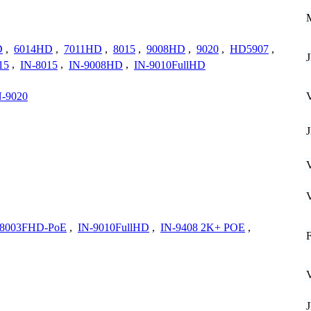
D
,
6014HD
,
7011HD
,
8015
,
9008HD
,
9020
,
HD5907
,
15
,
IN-8015
,
IN-9008HD
,
IN-9010FullHD
N-9020
-8003FHD-PoE
,
IN-9010FullHD
,
IN-9408 2K+ POE
,