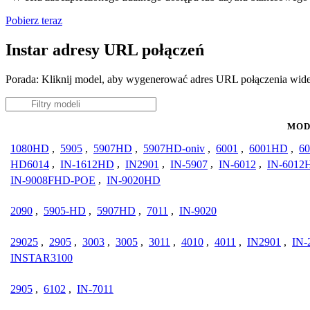
Pobierz teraz
Instar adresy URL połączeń
Porada: Kliknij model, aby wygenerować adres URL połączenia wide
MOD
1080HD
,
5905
,
5907HD
,
5907HD-oniv
,
6001
,
6001HD
,
60
HD6014
,
IN-1612HD
,
IN2901
,
IN-5907
,
IN-6012
,
IN-6012
IN-9008FHD-POE
,
IN-9020HD
2090
,
5905-HD
,
5907HD
,
7011
,
IN-9020
29025
,
2905
,
3003
,
3005
,
3011
,
4010
,
4011
,
IN2901
,
IN-
INSTAR3100
2905
,
6102
,
IN-7011