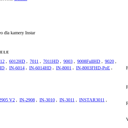
o dla kamery Instar
ELE
12
,
6012HD
,
7011
,
7011HD
,
9003
,
9008FullHD
,
9020
,
HD
,
IN-6014
,
IN-6014HD
,
IN-8001
,
IN-8003FHD-PoE
,
2905 V2
,
IN-2908
,
IN-3010
,
IN-3011
,
INSTAR3011
,