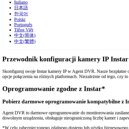
Italiano
日本語
한국어
Polski
Português
Tiếng Việt
中文(简体)
中文(繁體)
Przewodnik konfiguracji kamery IP Insta
Skonfiguruj swoje Instar kamery IP w Agent DVR. Nasze bezpłatne o
opcje połączenia na różnych platformach. Niezależnie od tego, czy
Oprogramowanie zgodne z Instar*
Pobierz darmowe oprogramowanie kompatybilne z In
Agent DVR to darmowe oprogramowanie do monitorowania zasilane sz
dowolnym urządzeniu, obsługuje nieograniczoną liczbę kamer i zape
*W celu zabezpieczonego zdalnego dostępu lub użytku biznesoweg