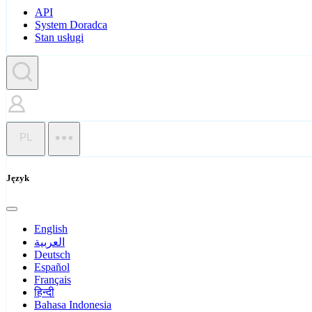
API
System Doradca
Stan usługi
PL
Język
English
العربية
Deutsch
Español
Français
हिन्दी
Bahasa Indonesia