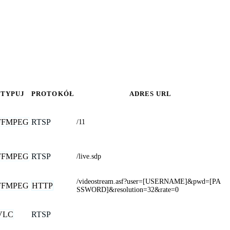
TYPUJ
PROTOKÓŁ
ADRES URL
FFMPEG
RTSP
/11
FFMPEG
RTSP
/live.sdp
/videostream.asf?user=[USERNAME]&pwd=[PA
FFMPEG
HTTP
SSWORD]&resolution=32&rate=0
VLC
RTSP