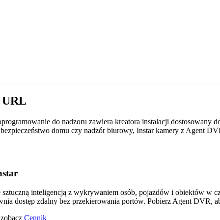
r URL
programowanie do nadzoru zawiera kreatora instalacji dostosowany do
 to bezpieczeństwo domu czy nadzór biurowy, Instar kamery z Agent D
star
tuczną inteligencją z wykrywaniem osób, pojazdów i obiektów w czas
wnia dostęp zdalny bez przekierowania portów. Pobierz Agent DVR, a
o zobacz
Cennik