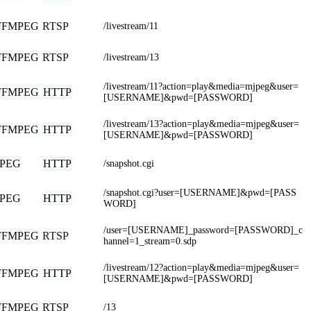
FFMPEG
RTSP
/livestream/11
FFMPEG
RTSP
/livestream/13
/livestream/11?action=play&media=mjpeg&user=
FFMPEG
HTTP
[USERNAME]&pwd=[PASSWORD]
/livestream/13?action=play&media=mjpeg&user=
FFMPEG
HTTP
[USERNAME]&pwd=[PASSWORD]
JPEG
HTTP
/snapshot.cgi
/snapshot.cgi?user=[USERNAME]&pwd=[PASS
JPEG
HTTP
WORD]
/user=[USERNAME]_password=[PASSWORD]_c
FFMPEG
RTSP
hannel=1_stream=0.sdp
/livestream/12?action=play&media=mjpeg&user=
FFMPEG
HTTP
[USERNAME]&pwd=[PASSWORD]
FFMPEG
RTSP
/13