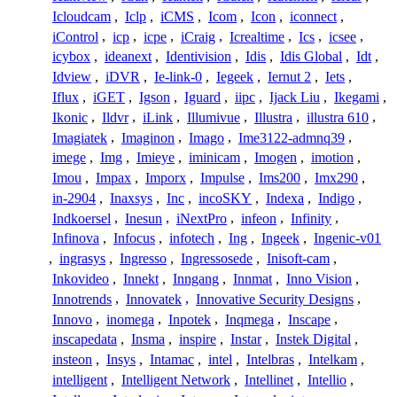
Icloudcam
,
Iclp
,
iCMS
,
Icom
,
Icon
,
iconnect
,
iControl
,
icp
,
icpe
,
iCraig
,
Icrealtime
,
Ics
,
icsee
,
icybox
,
ideanext
,
Identivision
,
Idis
,
Idis Global
,
Idt
,
Idview
,
iDVR
,
Ie-link-0
,
Iegeek
,
Iernut 2
,
Iets
,
Iflux
,
iGET
,
Igson
,
Iguard
,
iipc
,
Ijack Liu
,
Ikegami
,
Ikonic
,
Ildvr
,
iLink
,
Illumivue
,
Illustra
,
illustra 610
,
Imagiatek
,
Imaginon
,
Imago
,
Ime3122-admnq39
,
imege
,
Img
,
Imieye
,
iminicam
,
Imogen
,
imotion
,
Imou
,
Impax
,
Imporx
,
Impulse
,
Ims200
,
Imx290
,
in-2904
,
Inaxsys
,
Inc
,
incoSKY
,
Indexa
,
Indigo
,
Indkoersel
,
Inesun
,
iNextPro
,
infeon
,
Infinity
,
Infinova
,
Infocus
,
infotech
,
Ing
,
Ingeek
,
Ingenic-v01
,
ingrasys
,
Ingresso
,
Ingressosede
,
Inisoft-cam
,
Inkovideo
,
Innekt
,
Inngang
,
Innmat
,
Inno Vision
,
Innotrends
,
Innovatek
,
Innovative Security Designs
,
Innovo
,
inomega
,
Inpotek
,
Inqmega
,
Inscape
,
inscapedata
,
Insma
,
inspire
,
Instar
,
Instek Digital
,
insteon
,
Insys
,
Intamac
,
intel
,
Intelbras
,
Intelkam
,
intelligent
,
Intelligent Network
,
Intellinet
,
Intellio
,