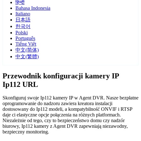
हिन्दी
Bahasa Indonesia
Italiano
日本語
한국어
Polski
Português
Tiếng Việt
中文(简体)
中文(繁體)
Przewodnik konfiguracji kamery IP
Ip112 URL
Skonfiguruj swoje Ip112 kamery IP w Agent DVR. Nasze bezpłatne
oprogramowanie do nadzoru zawiera kreatora instalacji
dostosowany do Ip112 modeli, a kompatybilność ONVIF i RTSP
daje ci elastyczne opcje połączenia na różnych platformach.
Niezależnie od tego, czy to bezpieczeństwo domu czy nadzór
biurowy, Ip112 kamery z Agent DVR zapewniają niezawodny,
bezpieczny monitoring.