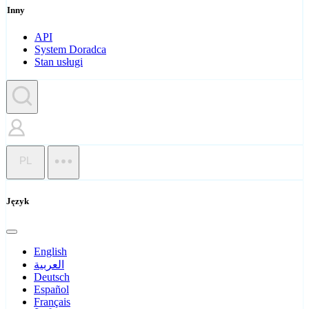
Inny
API
System Doradca
Stan usługi
PL
Język
English
العربية
Deutsch
Español
Français