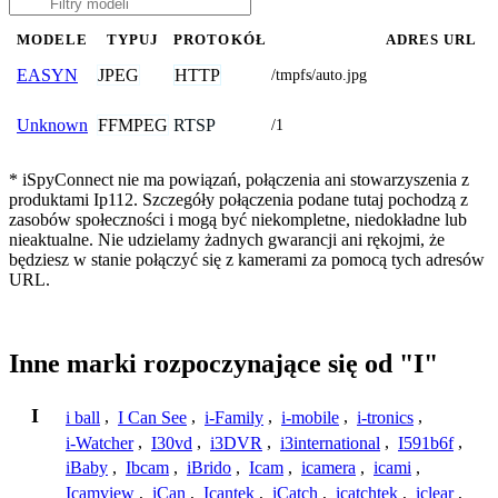
MODELE
TYPUJ
PROTOKÓŁ
ADRES URL
JPEG
HTTP
EASYN
/tmpfs/auto.jpg
FFMPEG
RTSP
Unknown
/1
* iSpyConnect nie ma powiązań, połączenia ani stowarzyszenia z
produktami Ip112. Szczegóły połączenia podane tutaj pochodzą z
zasobów społeczności i mogą być niekompletne, niedokładne lub
nieaktualne. Nie udzielamy żadnych gwarancji ani rękojmi, że
będziesz w stanie połączyć się z kamerami za pomocą tych adresów
URL.
Inne marki rozpoczynające się od "I"
I
i ball
,
I Can See
,
i-Family
,
i-mobile
,
i-tronics
,
i-Watcher
,
I30vd
,
i3DVR
,
i3international
,
I591b6f
,
iBaby
,
Ibcam
,
iBrido
,
Icam
,
icamera
,
icami
,
Icamview
,
iCan
,
Icantek
,
iCatch
,
icatchtek
,
iclear
,