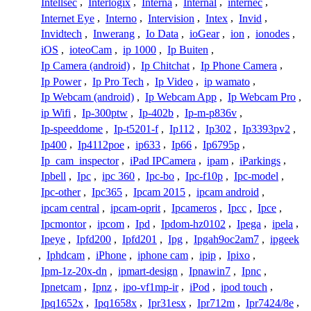
Intellsec
,
Interlogix
,
Interna
,
Internal
,
internec
,
Internet Eye
,
Interno
,
Intervision
,
Intex
,
Invid
,
Invidtech
,
Inwerang
,
Io Data
,
ioGear
,
ion
,
ionodes
,
iOS
,
ioteoCam
,
ip 1000
,
Ip Buiten
,
Ip Camera (android)
,
Ip Chitchat
,
Ip Phone Camera
,
Ip Power
,
Ip Pro Tech
,
Ip Video
,
ip wamato
,
Ip Webcam (android)
,
Ip Webcam App
,
Ip Webcam Pro
,
ip Wifi
,
Ip-300ptw
,
Ip-402b
,
Ip-m-p836v
,
Ip-speeddome
,
Ip-t5201-f
,
Ip112
,
Ip302
,
Ip3393pv2
,
Ip400
,
Ip4112poe
,
ip633
,
Ip66
,
Ip6795p
,
Ip_cam_inspector
,
iPad IPCamera
,
ipam
,
iParkings
,
Ipbell
,
Ipc
,
ipc 360
,
Ipc-bo
,
Ipc-f10p
,
Ipc-model
,
Ipc-other
,
Ipc365
,
Ipcam 2015
,
ipcam android
,
ipcam central
,
ipcam-oprit
,
Ipcameros
,
Ipcc
,
Ipce
,
Ipcmontor
,
ipcom
,
Ipd
,
Ipdom-hz0102
,
Ipega
,
ipela
,
Ipeye
,
Ipfd200
,
Ipfd201
,
Ipg
,
Ipgah9oc2am7
,
ipgeek
,
Iphdcam
,
iPhone
,
iphone cam
,
ipip
,
Ipixo
,
Ipm-1z-20x-dn
,
ipmart-design
,
Ipnawin7
,
Ipnc
,
Ipnetcam
,
Ipnz
,
ipo-vf1mp-ir
,
iPod
,
ipod touch
,
Ipq1652x
,
Ipq1658x
,
Ipr31esx
,
Ipr712m
,
Ipr7424/8e
,