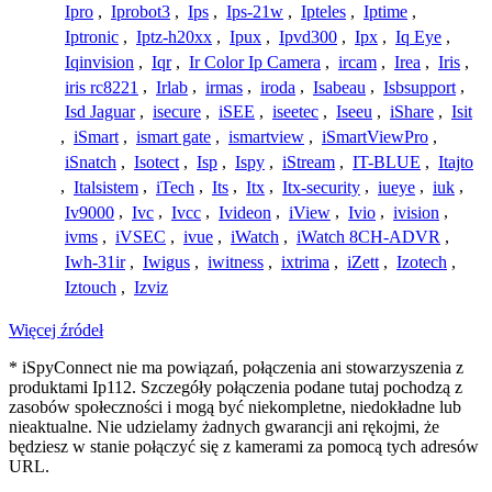
Ipro
,
Iprobot3
,
Ips
,
Ips-21w
,
Ipteles
,
Iptime
,
Iptronic
,
Iptz-h20xx
,
Ipux
,
Ipvd300
,
Ipx
,
Iq Eye
,
Iqinvision
,
Iqr
,
Ir Color Ip Camera
,
ircam
,
Irea
,
Iris
,
iris rc8221
,
Irlab
,
irmas
,
iroda
,
Isabeau
,
Isbsupport
,
Isd Jaguar
,
isecure
,
iSEE
,
iseetec
,
Iseeu
,
iShare
,
Isit
,
iSmart
,
ismart gate
,
ismartview
,
iSmartViewPro
,
iSnatch
,
Isotect
,
Isp
,
Ispy
,
iStream
,
IT-BLUE
,
Itajto
,
Italsistem
,
iTech
,
Its
,
Itx
,
Itx-security
,
iueye
,
iuk
,
Iv9000
,
Ivc
,
Ivcc
,
Ivideon
,
iView
,
Ivio
,
ivision
,
ivms
,
iVSEC
,
ivue
,
iWatch
,
iWatch 8CH-ADVR
,
Iwh-31ir
,
Iwigus
,
iwitness
,
ixtrima
,
iZett
,
Izotech
,
Iztouch
,
Izviz
Więcej źródeł
* iSpyConnect nie ma powiązań, połączenia ani stowarzyszenia z
produktami Ip112. Szczegóły połączenia podane tutaj pochodzą z
zasobów społeczności i mogą być niekompletne, niedokładne lub
nieaktualne. Nie udzielamy żadnych gwarancji ani rękojmi, że
będziesz w stanie połączyć się z kamerami za pomocą tych adresów
URL.