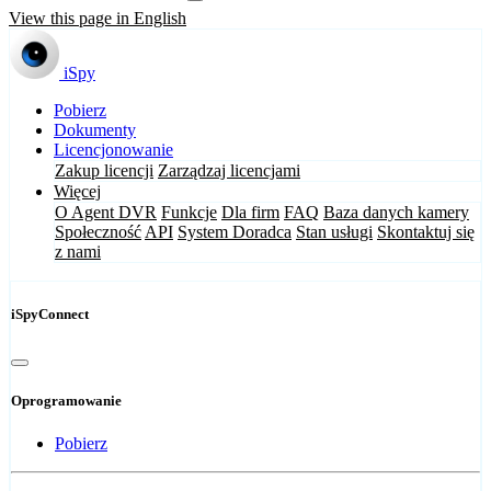
View this page in English
iSpy
Pobierz
Dokumenty
Licencjonowanie
Zakup licencji
Zarządzaj licencjami
Więcej
O Agent DVR
Funkcje
Dla firm
FAQ
Baza danych kamery
Społeczność
API
System Doradca
Stan usługi
Skontaktuj się
z nami
iSpyConnect
Oprogramowanie
Pobierz