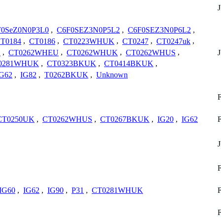
F0SeZ0N0P3L0
,
C6F0SEZ3N0P5L2
,
C6F0SEZ3N0P6L2
,
T0184
,
CT0186
,
CT0223WHUK
,
CT0247
,
CT0247uk
,
K
,
CT0262WHEU
,
CT0262WHUK
,
CT0262WHUS
,
0281WHUK
,
CT0323BKUK
,
CT0414BKUK
,
IG62
,
IG82
,
T0262BKUK
,
Unknown
CT0250UK
,
CT0262WHUS
,
CT0267BKUK
,
IG20
,
IG62
IG60
,
IG62
,
IG90
,
P31
,
CT0281WHUK