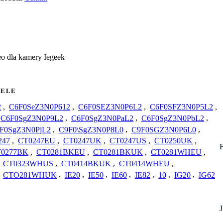
o dla kamery Iegeek
ELE
2
,
C6F0SeZ3N0P612
,
C6F0SEZ3N0P6L2
,
C6F0SFZ3N0P5L2
,
C6F0SgZ3N0P9L2
,
C6F0SgZ3N0PaL2
,
C6F0SgZ3N0PbL2
,
F0SgZ3N0PjL2
,
C9F0\SgZ3N0P8L0
,
C9F0SGZ3N0P6L0
,
247
,
CT0247EU
,
CT0247UK
,
CT0247US
,
CT0250UK
,
0277BK
,
CT0281BKEU
,
CT0281BKUK
,
CT0281WHEU
,
,
CT0323WHUS
,
CT0414BKUK
,
CT0414WHEU
,
,
CTO281WHUK
,
IE20
,
IE50
,
IE60
,
IE82
,
10
,
IG20
,
IG62