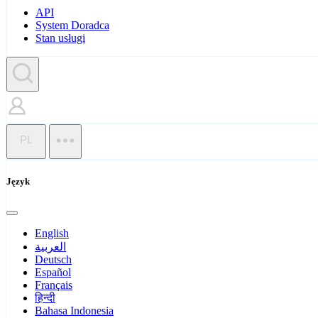
API
System Doradca
Stan usługi
PL
Język
English
العربية
Deutsch
Español
Français
हिन्दी
Bahasa Indonesia