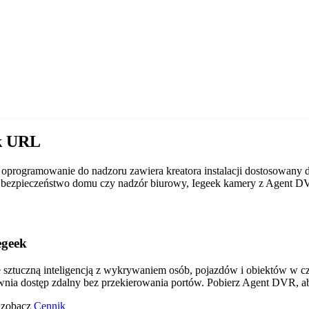
ek URL
oprogramowanie do nadzoru zawiera kreatora instalacji dostosowany d
 to bezpieczeństwo domu czy nadzór biurowy, Iegeek kamery z Agent 
egeek
tuczną inteligencją z wykrywaniem osób, pojazdów i obiektów w czas
wnia dostęp zdalny bez przekierowania portów. Pobierz Agent DVR, a
o zobacz
Cennik