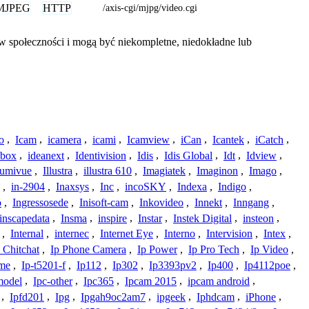
MJPEG
HTTP
/axis-cgi/mjpg/video.cgi
w społeczności i mogą być niekompletne, niedokładne lub
o
,
Icam
,
icamera
,
icami
,
Icamview
,
iCan
,
Icantek
,
iCatch
,
ybox
,
ideanext
,
Identivision
,
Idis
,
Idis Global
,
Idt
,
Idview
,
lumivue
,
Illustra
,
illustra 610
,
Imagiatek
,
Imaginon
,
Imago
,
,
in-2904
,
Inaxsys
,
Inc
,
incoSKY
,
Indexa
,
Indigo
,
o
,
Ingressosede
,
Inisoft-cam
,
Inkovideo
,
Innekt
,
Inngang
,
inscapedata
,
Insma
,
inspire
,
Instar
,
Instek Digital
,
insteon
,
,
Internal
,
internec
,
Internet Eye
,
Interno
,
Intervision
,
Intex
,
 Chitchat
,
Ip Phone Camera
,
Ip Power
,
Ip Pro Tech
,
Ip Video
,
ome
,
Ip-t5201-f
,
Ip112
,
Ip302
,
Ip3393pv2
,
Ip400
,
Ip4112poe
,
model
,
Ipc-other
,
Ipc365
,
Ipcam 2015
,
ipcam android
,
,
Ipfd201
,
Ipg
,
Ipgah9oc2am7
,
ipgeek
,
Iphdcam
,
iPhone
,