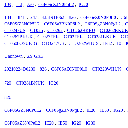
109
,
113
,
720
,
C6F0SeZ3N0P5L2
,
IG20
184
,
184B
,
247
,
4331911062
,
826
,
C6F0SeZ0N0P0L0
,
C6
C6F0SfZ3N0P5L2
,
C6F0SgZ3N0P6L2
,
C6F0SgZ3N0PgL2
,
C
CT0247US
,
CT026
,
CT0262
,
CT0262BKEU
,
CT0262BKU
CT0267BKUK
,
CT0277BK
,
CT027BK
,
CT0281BKUK
,
CT
CT0608QSUKIG
,
CTO247US
,
CTO262WHUS
,
IE82
,
10
,
Unknown
,
ZS-GX5
20210224D0280
,
826
,
C6F0SgZ0N0P0L0
,
CT0223WHUK
,
720
,
CT0281BKUK
,
IG20
826
C6F0SGZ3N0P6L2
,
C6F0SgZ3N0PgL2
,
IE20
,
IE50
,
IG20
,
C6F0SgZ3N0PgL2
,
IE20
,
IE50
,
IG20
,
IG80