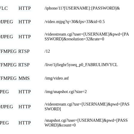
VLC
HTTP
/iphone/11?[USERNAME]:[PASSWORD]&
MJPEG
HTTP
/video.mjpg?q=30&fps=33&id=0.5
/videostream.cgi?user=[USERNAME]&pwd=[PA
MJPEG
HTTP
SSWORD]&resolution=32&rate=0
FFMPEG
RTSP
/12
FFMPEG
RTSP
/live/1jfiegbr5yoeq_p0_FABRULIMVYCL
FFMPEG
MMS
/img/video.asf
JPEG
HTTP
/img/snapshot.cgi?size=2
/videostream.cgi?usr=[USERNAME]&pwd=[PAS
MJPEG
HTTP
SWORD]
/snapshot.cgi?user=[USERNAME]&pwd=[PASS
JPEG
HTTP
WORD]&count=0