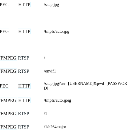
JPEG
HTTP
/snap.jpg
JPEG
HTTP
/tmpfs/auto.jpg
FFMPEG
RTSP
/
FFMPEG
RTSP
/onvif1
/snap.jpg?usr=[USERNAME]&pwd=[PASSWOR
JPEG
HTTP
D]
FFMPEG
HTTP
/tmpfs/auto.jpeg
FFMPEG
RTSP
/1
FFMPEG
RTSP
/1/h264major