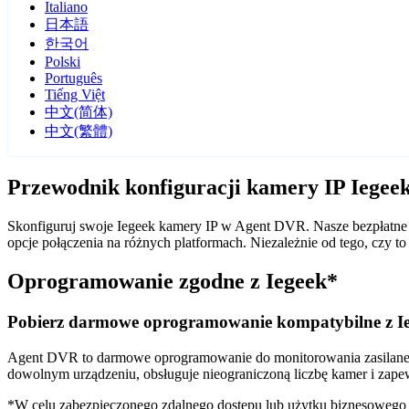
Italiano
日本語
한국어
Polski
Português
Tiếng Việt
中文(简体)
中文(繁體)
Przewodnik konfiguracji kamery IP Iege
Skonfiguruj swoje Iegeek kamery IP w Agent DVR. Nasze bezpłatne 
opcje połączenia na różnych platformach. Niezależnie od tego, czy
Oprogramowanie zgodne z Iegeek*
Pobierz darmowe oprogramowanie kompatybilne z I
Agent DVR to darmowe oprogramowanie do monitorowania zasilane sz
dowolnym urządzeniu, obsługuje nieograniczoną liczbę kamer i zape
*W celu zabezpieczonego zdalnego dostępu lub użytku biznesoweg