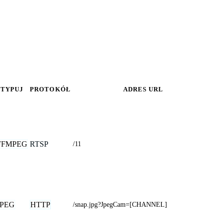
TYPUJ
PROTOKÓŁ
ADRES URL
FFMPEG
RTSP
/11
JPEG
HTTP
/snap.jpg?JpegCam=[CHANNEL]