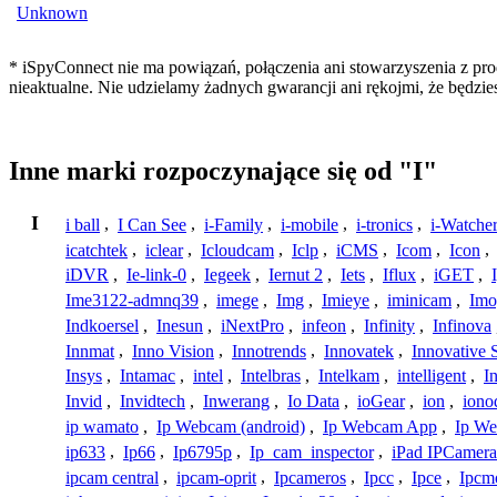
Unknown
* iSpyConnect nie ma powiązań, połączenia ani stowarzyszenia z pro
nieaktualne. Nie udzielamy żadnych gwarancji ani rękojmi, że będzi
Inne marki rozpoczynające się od "I"
I
i ball
,
I Can See
,
i-Family
,
i-mobile
,
i-tronics
,
i-Watche
icatchtek
,
iclear
,
Icloudcam
,
Iclp
,
iCMS
,
Icom
,
Icon
,
iDVR
,
Ie-link-0
,
Iegeek
,
Iernut 2
,
Iets
,
Iflux
,
iGET
,
Ime3122-admnq39
,
imege
,
Img
,
Imieye
,
iminicam
,
Imo
Indkoersel
,
Inesun
,
iNextPro
,
infeon
,
Infinity
,
Infinova
Innmat
,
Inno Vision
,
Innotrends
,
Innovatek
,
Innovative 
Insys
,
Intamac
,
intel
,
Intelbras
,
Intelkam
,
intelligent
,
I
Invid
,
Invidtech
,
Inwerang
,
Io Data
,
ioGear
,
ion
,
iono
ip wamato
,
Ip Webcam (android)
,
Ip Webcam App
,
Ip We
ip633
,
Ip66
,
Ip6795p
,
Ip_cam_inspector
,
iPad IPCamera
ipcam central
,
ipcam-oprit
,
Ipcameros
,
Ipcc
,
Ipce
,
Ipcm