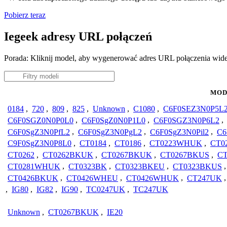
Pobierz teraz
Iegeek adresy URL połączeń
Porada: Kliknij model, aby wygenerować adres URL połączenia wide
MOD
0184
,
720
,
809
,
825
,
Unknown
,
C1080
,
C6F0SEZ3N0P5L
C6F0SGZ0N0P0L0
,
C6F0SgZ0N0P1L0
,
C6F0SGZ3N0P6L2
,
C6F0SgZ3N0PfL2
,
C6F0SgZ3N0PgL2
,
C6F0SgZ3N0Pil2
,
C6
C9F0SgZ3N0P8L0
,
CT0184
,
CT0186
,
CT0223WHUK
,
CT0
CT0262
,
CT0262BKUK
,
CT0267BKUK
,
CT0267BKUS
,
CT
CT0281WHUK
,
CT0323BK
,
CT0323BKEU
,
CT0323BKUS
CT0426BKUK
,
CT0426WHEU
,
CT0426WHUK
,
CT247UK
,
IG80
,
IG82
,
IG90
,
TC0247UK
,
TC247UK
Unknown
,
CT0267BKUK
,
IE20