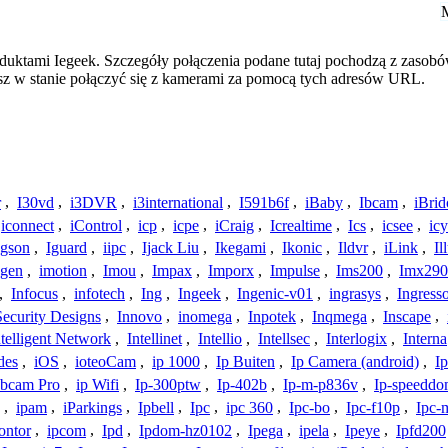
duktami Iegeek. Szczegóły połączenia podane tutaj pochodzą z zasobó
esz w stanie połączyć się z kamerami za pomocą tych adresów URL.
r
,
I30vd
,
i3DVR
,
i3international
,
I591b6f
,
iBaby
,
Ibcam
,
iBrid
iconnect
,
iControl
,
icp
,
icpe
,
iCraig
,
Icrealtime
,
Ics
,
icsee
,
ic
Igson
,
Iguard
,
iipc
,
Ijack Liu
,
Ikegami
,
Ikonic
,
Ildvr
,
iLink
,
Il
gen
,
imotion
,
Imou
,
Impax
,
Imporx
,
Impulse
,
Ims200
,
Imx290
,
Infocus
,
infotech
,
Ing
,
Ingeek
,
Ingenic-v01
,
ingrasys
,
Ingress
Security Designs
,
Innovo
,
inomega
,
Inpotek
,
Inqmega
,
Inscape
,
ntelligent Network
,
Intellinet
,
Intellio
,
Intellsec
,
Interlogix
,
Interna
des
,
iOS
,
ioteoCam
,
ip 1000
,
Ip Buiten
,
Ip Camera (android)
,
Ip
bcam Pro
,
ip Wifi
,
Ip-300ptw
,
Ip-402b
,
Ip-m-p836v
,
Ip-speedd
,
ipam
,
iParkings
,
Ipbell
,
Ipc
,
ipc 360
,
Ipc-bo
,
Ipc-f10p
,
Ipc-
ontor
,
ipcom
,
Ipd
,
Ipdom-hz0102
,
Ipega
,
ipela
,
Ipeye
,
Ipfd200