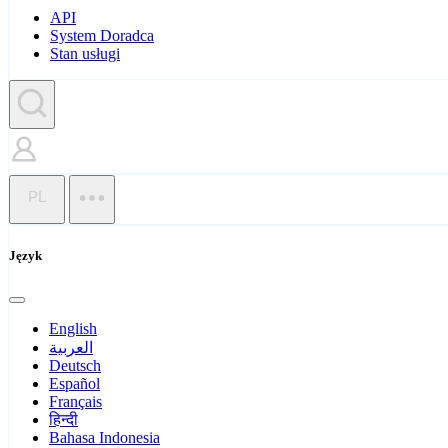
API
System Doradca
Stan usługi
PL
Język
English
العربية
Deutsch
Español
Français
हिन्दी
Bahasa Indonesia