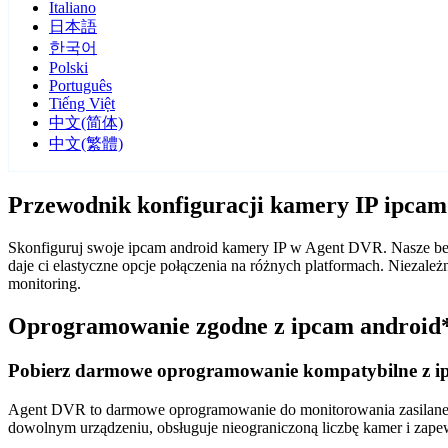
Italiano
日本語
한국어
Polski
Português
Tiếng Việt
中文(简体)
中文(繁體)
Przewodnik konfiguracji kamery IP ipca
Skonfiguruj swoje ipcam android kamery IP w Agent DVR. Nasze bez
daje ci elastyczne opcje połączenia na różnych platformach. Nieza
monitoring.
Oprogramowanie zgodne z ipcam android
Pobierz darmowe oprogramowanie kompatybilne z i
Agent DVR to darmowe oprogramowanie do monitorowania zasilane sz
dowolnym urządzeniu, obsługuje nieograniczoną liczbę kamer i zape