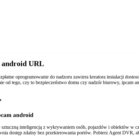
m android URL
płatne oprogramowanie do nadzoru zawiera kreatora instalacji dost
leżnie od tego, czy to bezpieczeństwo domu czy nadzór biurowy, ipca
*
pcam android
tuczną inteligencją z wykrywaniem osób, pojazdów i obiektów w czas
wnia dostęp zdalny bez przekierowania portów. Pobierz Agent DVR, a