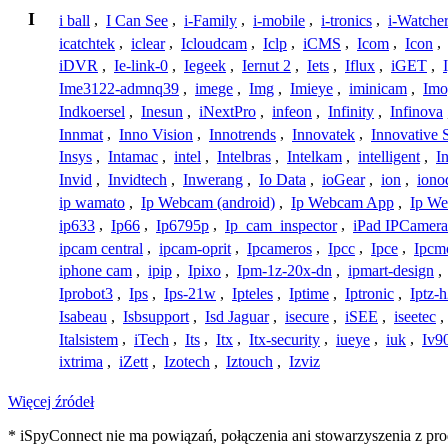
I
i ball
,
I Can See
,
i-Family
,
i-mobile
,
i-tronics
,
i-Watche
icatchtek
,
iclear
,
Icloudcam
,
Iclp
,
iCMS
,
Icom
,
Icon
,
iDVR
,
Ie-link-0
,
Iegeek
,
Iernut 2
,
Iets
,
Iflux
,
iGET
,
Ime3122-admnq39
,
imege
,
Img
,
Imieye
,
iminicam
,
Imo
Indkoersel
,
Inesun
,
iNextPro
,
infeon
,
Infinity
,
Infinova
Innmat
,
Inno Vision
,
Innotrends
,
Innovatek
,
Innovative 
Insys
,
Intamac
,
intel
,
Intelbras
,
Intelkam
,
intelligent
,
I
Invid
,
Invidtech
,
Inwerang
,
Io Data
,
ioGear
,
ion
,
iono
ip wamato
,
Ip Webcam (android)
,
Ip Webcam App
,
Ip We
ip633
,
Ip66
,
Ip6795p
,
Ip_cam_inspector
,
iPad IPCamera
ipcam central
,
ipcam-oprit
,
Ipcameros
,
Ipcc
,
Ipce
,
Ipcm
iphone cam
,
ipip
,
Ipixo
,
Ipm-1z-20x-dn
,
ipmart-design
,
Iprobot3
,
Ips
,
Ips-21w
,
Ipteles
,
Iptime
,
Iptronic
,
Iptz-
Isabeau
,
Isbsupport
,
Isd Jaguar
,
isecure
,
iSEE
,
iseetec
,
Italsistem
,
iTech
,
Its
,
Itx
,
Itx-security
,
iueye
,
iuk
,
Iv9
ixtrima
,
iZett
,
Izotech
,
Iztouch
,
Izviz
Więcej źródeł
* iSpyConnect nie ma powiązań, połączenia ani stowarzyszenia z pr