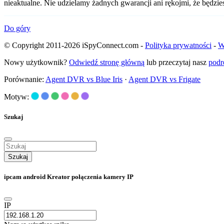
nieaktualne. Nie udzielamy żadnych gwarancji ani rękojmi, że będzi
Do góry
© Copyright 2011-2026 iSpyConnect.com -
Polityka prywatności
-
W
Nowy użytkownik?
Odwiedź stronę główną
lub przeczytaj nasz
podr
Porównanie:
Agent DVR vs Blue Iris
·
Agent DVR vs Frigate
Motyw:
Szukaj
Szukaj
ipcam android Kreator połączenia kamery IP
IP