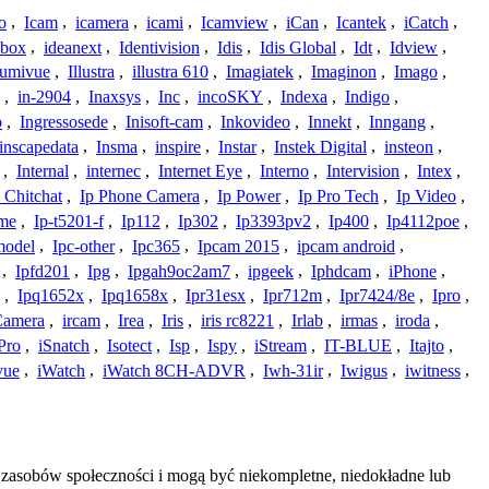
o
,
Icam
,
icamera
,
icami
,
Icamview
,
iCan
,
Icantek
,
iCatch
,
ybox
,
ideanext
,
Identivision
,
Idis
,
Idis Global
,
Idt
,
Idview
,
lumivue
,
Illustra
,
illustra 610
,
Imagiatek
,
Imaginon
,
Imago
,
,
in-2904
,
Inaxsys
,
Inc
,
incoSKY
,
Indexa
,
Indigo
,
o
,
Ingressosede
,
Inisoft-cam
,
Inkovideo
,
Innekt
,
Inngang
,
inscapedata
,
Insma
,
inspire
,
Instar
,
Instek Digital
,
insteon
,
,
Internal
,
internec
,
Internet Eye
,
Interno
,
Intervision
,
Intex
,
 Chitchat
,
Ip Phone Camera
,
Ip Power
,
Ip Pro Tech
,
Ip Video
,
ome
,
Ip-t5201-f
,
Ip112
,
Ip302
,
Ip3393pv2
,
Ip400
,
Ip4112poe
,
model
,
Ipc-other
,
Ipc365
,
Ipcam 2015
,
ipcam android
,
,
Ipfd201
,
Ipg
,
Ipgah9oc2am7
,
ipgeek
,
Iphdcam
,
iPhone
,
,
Ipq1652x
,
Ipq1658x
,
Ipr31esx
,
Ipr712m
,
Ipr7424/8e
,
Ipro
,
 Camera
,
ircam
,
Irea
,
Iris
,
iris rc8221
,
Irlab
,
irmas
,
iroda
,
Pro
,
iSnatch
,
Isotect
,
Isp
,
Ispy
,
iStream
,
IT-BLUE
,
Itajto
,
vue
,
iWatch
,
iWatch 8CH-ADVR
,
Iwh-31ir
,
Iwigus
,
iwitness
,
 zasobów społeczności i mogą być niekompletne, niedokładne lub