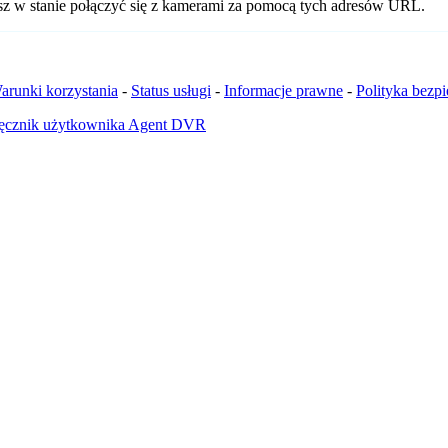
esz w stanie połączyć się z kamerami za pomocą tych adresów URL.
arunki korzystania
-
Status usługi
-
Informacje prawne
-
Polityka bezp
ęcznik użytkownika Agent DVR