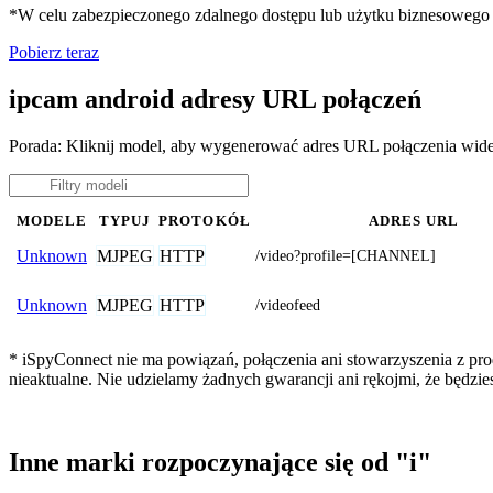
*W celu zabezpieczonego zdalnego dostępu lub użytku biznesoweg
Pobierz teraz
ipcam android adresy URL połączeń
Porada: Kliknij model, aby wygenerować adres URL połączenia wide
MODELE
TYPUJ
PROTOKÓŁ
ADRES URL
MJPEG
HTTP
Unknown
/video?profile=[CHANNEL]
MJPEG
HTTP
Unknown
/videofeed
* iSpyConnect nie ma powiązań, połączenia ani stowarzyszenia z pr
nieaktualne. Nie udzielamy żadnych gwarancji ani rękojmi, że będzi
Inne marki rozpoczynające się od "i"