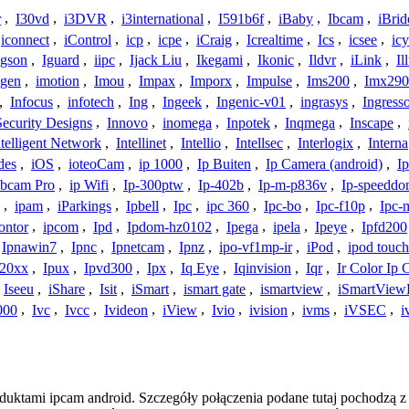
r
,
I30vd
,
i3DVR
,
i3international
,
I591b6f
,
iBaby
,
Ibcam
,
iBrid
iconnect
,
iControl
,
icp
,
icpe
,
iCraig
,
Icrealtime
,
Ics
,
icsee
,
ic
Igson
,
Iguard
,
iipc
,
Ijack Liu
,
Ikegami
,
Ikonic
,
Ildvr
,
iLink
,
Il
gen
,
imotion
,
Imou
,
Impax
,
Imporx
,
Impulse
,
Ims200
,
Imx290
,
Infocus
,
infotech
,
Ing
,
Ingeek
,
Ingenic-v01
,
ingrasys
,
Ingress
Security Designs
,
Innovo
,
inomega
,
Inpotek
,
Inqmega
,
Inscape
,
ntelligent Network
,
Intellinet
,
Intellio
,
Intellsec
,
Interlogix
,
Interna
des
,
iOS
,
ioteoCam
,
ip 1000
,
Ip Buiten
,
Ip Camera (android)
,
Ip
bcam Pro
,
ip Wifi
,
Ip-300ptw
,
Ip-402b
,
Ip-m-p836v
,
Ip-speedd
,
ipam
,
iParkings
,
Ipbell
,
Ipc
,
ipc 360
,
Ipc-bo
,
Ipc-f10p
,
Ipc-
ontor
,
ipcom
,
Ipd
,
Ipdom-hz0102
,
Ipega
,
ipela
,
Ipeye
,
Ipfd200
Ipnawin7
,
Ipnc
,
Ipnetcam
,
Ipnz
,
ipo-vf1mp-ir
,
iPod
,
ipod touch
h20xx
,
Ipux
,
Ipvd300
,
Ipx
,
Iq Eye
,
Iqinvision
,
Iqr
,
Ir Color Ip
Iseeu
,
iShare
,
Isit
,
iSmart
,
ismart gate
,
ismartview
,
iSmartView
000
,
Ivc
,
Ivcc
,
Ivideon
,
iView
,
Ivio
,
ivision
,
ivms
,
iVSEC
,
i
oduktami ipcam android. Szczegóły połączenia podane tutaj pochodzą z