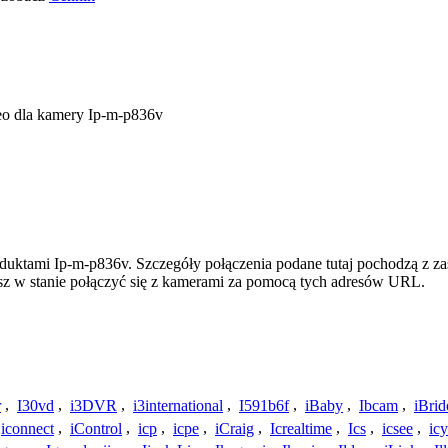
eo dla kamery Ip-m-p836v
oduktami Ip-m-p836v. Szczegóły połączenia podane tutaj pochodzą z z
esz w stanie połączyć się z kamerami za pomocą tych adresów URL.
r
,
I30vd
,
i3DVR
,
i3international
,
I591b6f
,
iBaby
,
Ibcam
,
iBrid
iconnect
,
iControl
,
icp
,
icpe
,
iCraig
,
Icrealtime
,
Ics
,
icsee
,
ic