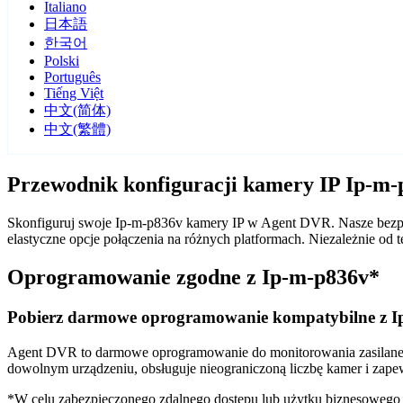
Italiano
日本語
한국어
Polski
Português
Tiếng Việt
中文(简体)
中文(繁體)
Przewodnik konfiguracji kamery IP Ip-m
Skonfiguruj swoje Ip-m-p836v kamery IP w Agent DVR. Nasze bezpła
elastyczne opcje połączenia na różnych platformach. Niezależnie o
Oprogramowanie zgodne z Ip-m-p836v*
Pobierz darmowe oprogramowanie kompatybilne z I
Agent DVR to darmowe oprogramowanie do monitorowania zasilane sz
dowolnym urządzeniu, obsługuje nieograniczoną liczbę kamer i zape
*W celu zabezpieczonego zdalnego dostępu lub użytku biznesoweg