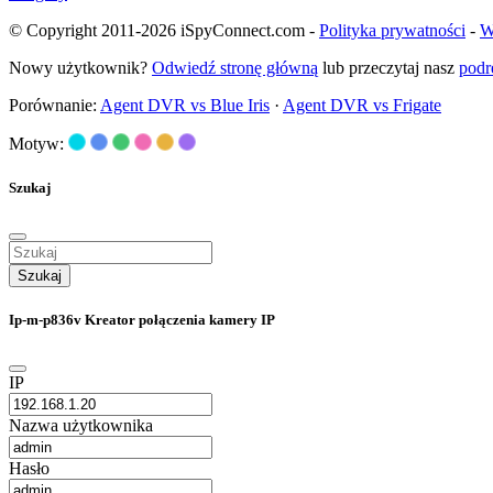
© Copyright 2011-2026 iSpyConnect.com -
Polityka prywatności
-
W
Nowy użytkownik?
Odwiedź stronę główną
lub przeczytaj nasz
podr
Porównanie:
Agent DVR vs Blue Iris
·
Agent DVR vs Frigate
Motyw:
Szukaj
Szukaj
Ip-m-p836v Kreator połączenia kamery IP
IP
Nazwa użytkownika
Hasło