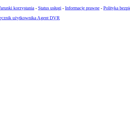
arunki korzystania
-
Status usługi
-
Informacje prawne
-
Polityka bezp
ęcznik użytkownika Agent DVR