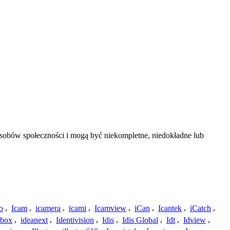
asobów społeczności i mogą być niekompletne, niedokładne lub
o
,
Icam
,
icamera
,
icami
,
Icamview
,
iCan
,
Icantek
,
iCatch
,
ybox
,
ideanext
,
Identivision
,
Idis
,
Idis Global
,
Idt
,
Idview
,