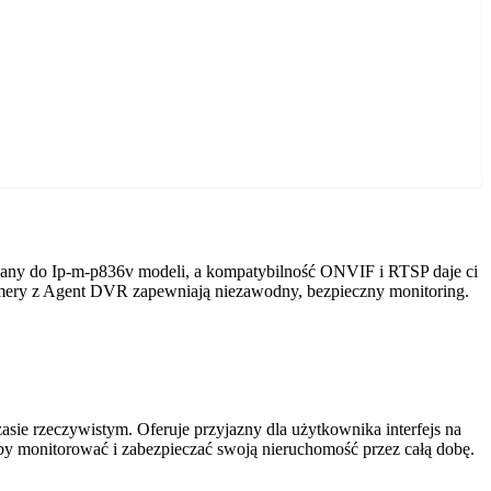
wany do Ip-m-p836v modeli, a kompatybilność ONVIF i RTSP daje ci
kamery z Agent DVR zapewniają niezawodny, bezpieczny monitoring.
ie rzeczywistym. Oferuje przyjazny dla użytkownika interfejs na
by monitorować i zabezpieczać swoją nieruchomość przez całą dobę.