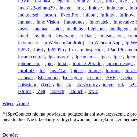
iDVR
,
Ie-link-0
,
Iegeek
,
Iernut 2
,
Iets
,
Iflux
,
iGET
,
Ime3122-admnq39
,
imege
,
Img
,
Imieye
,
iminicam
,
Imo
Indkoersel
,
Inesun
,
iNextPro
,
infeon
,
Infinity
,
Infinova
Innmat
,
Inno Vision
,
Innotrends
,
Innovatek
,
Innovative 
Insys
,
Intamac
,
intel
,
Intelbras
,
Intelkam
,
intelligent
,
I
Invid
,
Invidtech
,
Inwerang
,
Io Data
,
ioGear
,
ion
,
iono
ip wamato
,
Ip Webcam (android)
,
Ip Webcam App
,
Ip We
ip633
,
Ip66
,
Ip6795p
,
Ip_cam_inspector
,
iPad IPCamera
ipcam central
,
ipcam-oprit
,
Ipcameros
,
Ipcc
,
Ipce
,
Ipcm
iphone cam
,
ipip
,
Ipixo
,
Ipm-1z-20x-dn
,
ipmart-design
,
Iprobot3
,
Ips
,
Ips-21w
,
Ipteles
,
Iptime
,
Iptronic
,
Iptz-
Isabeau
,
Isbsupport
,
Isd Jaguar
,
isecure
,
iSEE
,
iseetec
,
Italsistem
,
iTech
,
Its
,
Itx
,
Itx-security
,
iueye
,
iuk
,
Iv9
ixtrima
,
iZett
,
Izotech
,
Iztouch
,
Izviz
Więcej źródeł
* iSpyConnect nie ma powiązań, połączenia ani stowarzyszenia z pr
nieaktualne. Nie udzielamy żadnych gwarancji ani rękojmi, że będzi
Do góry