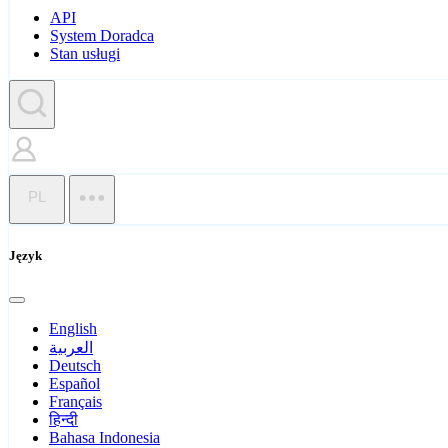
API
System Doradca
Stan usługi
PL
Język
English
العربية
Deutsch
Español
Français
हिन्दी
Bahasa Indonesia