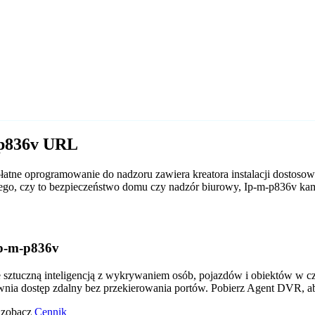
-p836v URL
tne oprogramowanie do nadzoru zawiera kreatora instalacji dostoso
d tego, czy to bezpieczeństwo domu czy nadzór biurowy, Ip-m-p836v 
p-m-p836v
tuczną inteligencją z wykrywaniem osób, pojazdów i obiektów w czas
wnia dostęp zdalny bez przekierowania portów. Pobierz Agent DVR, a
o zobacz
Cennik