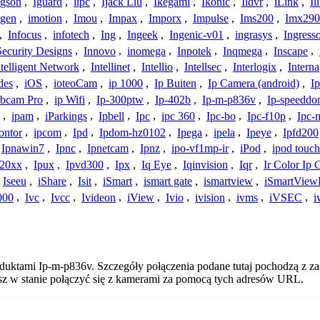
Igson
,
Iguard
,
iipc
,
Ijack Liu
,
Ikegami
,
Ikonic
,
Ildvr
,
iLink
,
Il
gen
,
imotion
,
Imou
,
Impax
,
Imporx
,
Impulse
,
Ims200
,
Imx290
,
Infocus
,
infotech
,
Ing
,
Ingeek
,
Ingenic-v01
,
ingrasys
,
Ingress
Security Designs
,
Innovo
,
inomega
,
Inpotek
,
Inqmega
,
Inscape
,
ntelligent Network
,
Intellinet
,
Intellio
,
Intellsec
,
Interlogix
,
Interna
des
,
iOS
,
ioteoCam
,
ip 1000
,
Ip Buiten
,
Ip Camera (android)
,
Ip
bcam Pro
,
ip Wifi
,
Ip-300ptw
,
Ip-402b
,
Ip-m-p836v
,
Ip-speedd
,
ipam
,
iParkings
,
Ipbell
,
Ipc
,
ipc 360
,
Ipc-bo
,
Ipc-f10p
,
Ipc-
ontor
,
ipcom
,
Ipd
,
Ipdom-hz0102
,
Ipega
,
ipela
,
Ipeye
,
Ipfd200
Ipnawin7
,
Ipnc
,
Ipnetcam
,
Ipnz
,
ipo-vf1mp-ir
,
iPod
,
ipod touch
h20xx
,
Ipux
,
Ipvd300
,
Ipx
,
Iq Eye
,
Iqinvision
,
Iqr
,
Ir Color Ip
Iseeu
,
iShare
,
Isit
,
iSmart
,
ismart gate
,
ismartview
,
iSmartView
000
,
Ivc
,
Ivcc
,
Ivideon
,
iView
,
Ivio
,
ivision
,
ivms
,
iVSEC
,
i
oduktami Ip-m-p836v. Szczegóły połączenia podane tutaj pochodzą z z
esz w stanie połączyć się z kamerami za pomocą tych adresów URL.