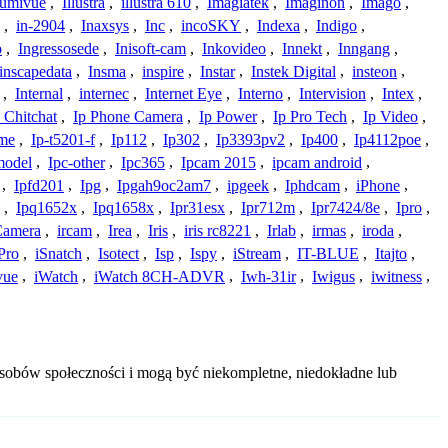
lumivue
,
Illustra
,
illustra 610
,
Imagiatek
,
Imaginon
,
Imago
,
,
in-2904
,
Inaxsys
,
Inc
,
incoSKY
,
Indexa
,
Indigo
,
o
,
Ingressosede
,
Inisoft-cam
,
Inkovideo
,
Innekt
,
Inngang
,
inscapedata
,
Insma
,
inspire
,
Instar
,
Instek Digital
,
insteon
,
,
Internal
,
internec
,
Internet Eye
,
Interno
,
Intervision
,
Intex
,
 Chitchat
,
Ip Phone Camera
,
Ip Power
,
Ip Pro Tech
,
Ip Video
,
ome
,
Ip-t5201-f
,
Ip112
,
Ip302
,
Ip3393pv2
,
Ip400
,
Ip4112poe
,
model
,
Ipc-other
,
Ipc365
,
Ipcam 2015
,
ipcam android
,
,
Ipfd201
,
Ipg
,
Ipgah9oc2am7
,
ipgeek
,
Iphdcam
,
iPhone
,
,
Ipq1652x
,
Ipq1658x
,
Ipr31esx
,
Ipr712m
,
Ipr7424/8e
,
Ipro
,
 Camera
,
ircam
,
Irea
,
Iris
,
iris rc8221
,
Irlab
,
irmas
,
iroda
,
Pro
,
iSnatch
,
Isotect
,
Isp
,
Ispy
,
iStream
,
IT-BLUE
,
Itajto
,
vue
,
iWatch
,
iWatch 8CH-ADVR
,
Iwh-31ir
,
Iwigus
,
iwitness
,
asobów społeczności i mogą być niekompletne, niedokładne lub