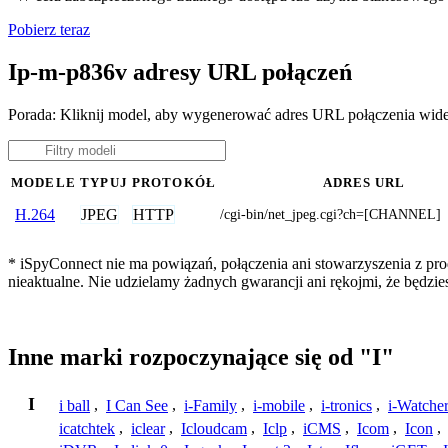
Pobierz teraz
Ip-m-p836v adresy URL połączeń
Porada: Kliknij model, aby wygenerować adres URL połączenia wid
MODELE
TYPUJ
PROTOKÓŁ
ADRES URL
JPEG
HTTP
H.264
/cgi-bin/net_jpeg.cgi?ch=[CHANNEL]
* iSpyConnect nie ma powiązań, połączenia ani stowarzyszenia z pr
nieaktualne. Nie udzielamy żadnych gwarancji ani rękojmi, że będzi
Inne marki rozpoczynające się od "I"
I
i ball
,
I Can See
,
i-Family
,
i-mobile
,
i-tronics
,
i-Watche
icatchtek
,
iclear
,
Icloudcam
,
Iclp
,
iCMS
,
Icom
,
Icon
,