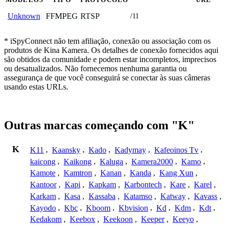
FFMPEG
RTSP
Unknown
/11
* iSpyConnect não tem afiliação, conexão ou associação com os
produtos de Kina Kamera. Os detalhes de conexão fornecidos aqui
são obtidos da comunidade e podem estar incompletos, imprecisos
ou desatualizados. Não fornecemos nenhuma garantia ou
assegurança de que você conseguirá se conectar às suas câmeras
usando estas URLs.
Outras marcas começando com "K"
K
K11
,
Kaansky
,
Kado
,
Kadymay
,
Kafeoinos Tv
,
kaicong
,
Kaikong
,
Kaluga
,
Kamera2000
,
Kamo
,
Kamote
,
Kamtron
,
Kanan
,
Kanda
,
Kang Xun
,
Kantoor
,
Kapi
,
Kapkam
,
Karbontech
,
Kare
,
Karel
,
Karkam
,
Kasa
,
Kassaba
,
Katamso
,
Katway
,
Kavass
,
Kayodo
,
Kbc
,
Kboom
,
Kbvision
,
Kd
,
Kdm
,
Kdt
,
Kedakom
,
Keebox
,
Keekoon
,
Keeper
,
Keeyo
,