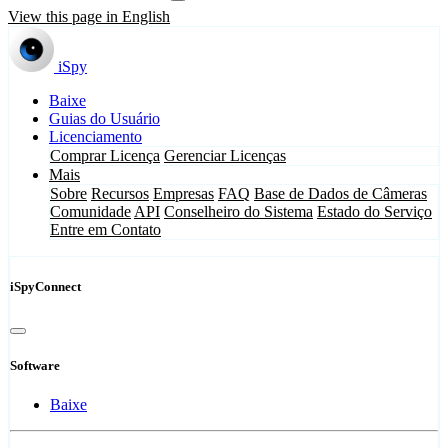
View this page in English
iSpy
Baixe
Guias do Usuário
Licenciamento
Comprar Licença
Gerenciar Licenças
Mais
Sobre
Recursos
Empresas
FAQ
Base de Dados de Câmeras
Comunidade
API
Conselheiro do Sistema
Estado do Serviço
Entre em Contato
iSpyConnect
Software
Baixe