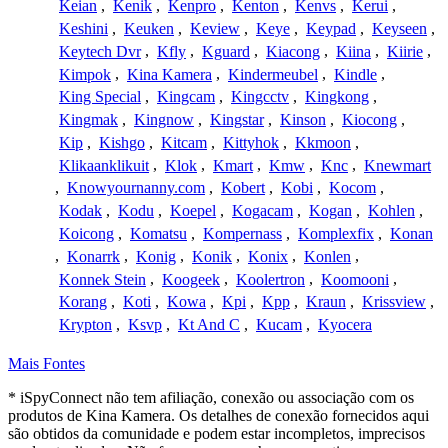
Keian
,
Kenik
,
Kenpro
,
Kenton
,
Kenvs
,
Kerui
,
Keshini
,
Keuken
,
Keview
,
Keye
,
Keypad
,
Keyseen
,
Keytech Dvr
,
Kfly
,
Kguard
,
Kiacong
,
Kiina
,
Kiirie
,
Kimpok
,
Kina Kamera
,
Kindermeubel
,
Kindle
,
King Special
,
Kingcam
,
Kingcctv
,
Kingkong
,
Kingmak
,
Kingnow
,
Kingstar
,
Kinson
,
Kiocong
,
Kip
,
Kishgo
,
Kitcam
,
Kittyhok
,
Kkmoon
,
Klikaanklikuit
,
Klok
,
Kmart
,
Kmw
,
Knc
,
Knewmart
,
Knowyournanny.com
,
Kobert
,
Kobi
,
Kocom
,
Kodak
,
Kodu
,
Koepel
,
Kogacam
,
Kogan
,
Kohlen
,
Koicong
,
Komatsu
,
Kompernass
,
Komplexfix
,
Konan
,
Konarrk
,
Konig
,
Konik
,
Konix
,
Konlen
,
Konnek Stein
,
Koogeek
,
Koolertron
,
Koomooni
,
Korang
,
Koti
,
Kowa
,
Kpi
,
Kpp
,
Kraun
,
Krissview
,
Krypton
,
Ksvp
,
Kt And C
,
Kucam
,
Kyocera
Mais Fontes
* iSpyConnect não tem afiliação, conexão ou associação com os
produtos de Kina Kamera. Os detalhes de conexão fornecidos aqui
são obtidos da comunidade e podem estar incompletos, imprecisos