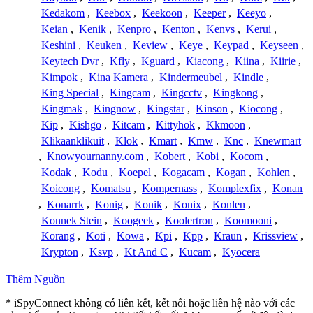
Kedakom
,
Keebox
,
Keekoon
,
Keeper
,
Keeyo
,
Keian
,
Kenik
,
Kenpro
,
Kenton
,
Kenvs
,
Kerui
,
Keshini
,
Keuken
,
Keview
,
Keye
,
Keypad
,
Keyseen
,
Keytech Dvr
,
Kfly
,
Kguard
,
Kiacong
,
Kiina
,
Kiirie
,
Kimpok
,
Kina Kamera
,
Kindermeubel
,
Kindle
,
King Special
,
Kingcam
,
Kingcctv
,
Kingkong
,
Kingmak
,
Kingnow
,
Kingstar
,
Kinson
,
Kiocong
,
Kip
,
Kishgo
,
Kitcam
,
Kittyhok
,
Kkmoon
,
Klikaanklikuit
,
Klok
,
Kmart
,
Kmw
,
Knc
,
Knewmart
,
Knowyournanny.com
,
Kobert
,
Kobi
,
Kocom
,
Kodak
,
Kodu
,
Koepel
,
Kogacam
,
Kogan
,
Kohlen
,
Koicong
,
Komatsu
,
Kompernass
,
Komplexfix
,
Konan
,
Konarrk
,
Konig
,
Konik
,
Konix
,
Konlen
,
Konnek Stein
,
Koogeek
,
Koolertron
,
Koomooni
,
Korang
,
Koti
,
Kowa
,
Kpi
,
Kpp
,
Kraun
,
Krissview
,
Krypton
,
Ksvp
,
Kt And C
,
Kucam
,
Kyocera
Thêm Nguồn
* iSpyConnect không có liên kết, kết nối hoặc liên hệ nào với các