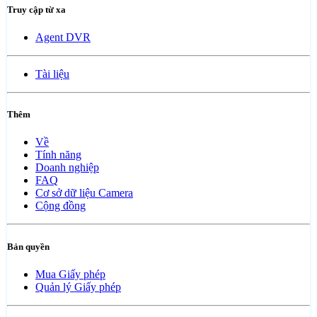
Truy cập từ xa
Agent DVR
Tài liệu
Thêm
Về
Tính năng
Doanh nghiệp
FAQ
Cơ sở dữ liệu Camera
Cộng đồng
Bản quyền
Mua Giấy phép
Quản lý Giấy phép