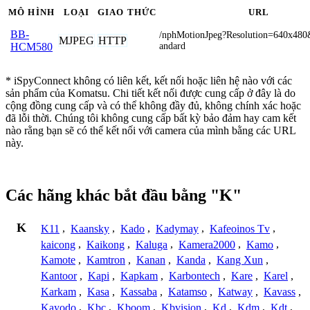
MÔ HÌNH
LOẠI
GIAO THỨC
URL
BB-
/nphMotionJpeg?Resolution=640x480
MJPEG
HTTP
andard
HCM580
* iSpyConnect không có liên kết, kết nối hoặc liên hệ nào với các
sản phẩm của Komatsu. Chi tiết kết nối được cung cấp ở đây là do
cộng đồng cung cấp và có thể không đầy đủ, không chính xác hoặc
đã lỗi thời. Chúng tôi không cung cấp bất kỳ bảo đảm hay cam kết
nào rằng bạn sẽ có thể kết nối với camera của mình bằng các URL
này.
Các hãng khác bắt đầu bằng "K"
K
K11
,
Kaansky
,
Kado
,
Kadymay
,
Kafeoinos Tv
,
kaicong
,
Kaikong
,
Kaluga
,
Kamera2000
,
Kamo
,
Kamote
,
Kamtron
,
Kanan
,
Kanda
,
Kang Xun
,
Kantoor
,
Kapi
,
Kapkam
,
Karbontech
,
Kare
,
Karel
,
Karkam
,
Kasa
,
Kassaba
,
Katamso
,
Katway
,
Kavass
,
Kayodo
,
Kbc
,
Kboom
,
Kbvision
,
Kd
,
Kdm
,
Kdt
,