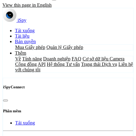
View this page in English
iSpy
Tải xuống
Tài liệu
Bản quyền
Mua Giấy phép
Quản lý Giấy phép
Thêm
Về
Tính năng
Doanh nghiệp
FAQ
Cơ sở dữ liệu Camera
Cộng đồng
API
Hệ thống Tư vấn
Trạng thái Dịch vụ
Liên hệ
với chúng tôi
iSpyConnect
Phần mềm
Tải xuống