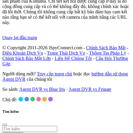
sản phẩm của Komatsu. Chi tiết kết nối được cung cấp ở đây là do
cộng đồng cung cấp và có thể không đầy đủ, không chính xác hoặc
đã lỗi thời. Chúng tôi không cung cấp bất kỳ bảo đảm hay cam kết
nào rằng bạn sẽ có thể kết nối với camera của mình bằng các URL
này.
Quay lại đầu trang
© Copyright 2011-2026 iSpyConnect.com -
Chính Sách Bảo Mật
-
Điều Khoản Dịch Vụ
-
Trạng Thái Dịch Vụ
-
Thông Tin Pháp Lý
-
Chính Sách Bảo Mật Lớp
-
Liên Hệ Chúng Tôi
-
Câu Hỏi Thường
Gặp
Người dùng mới?
Truy cập trang chủ
hoặc đọc
hướng dẫn sử dụng
Agent DVR
của chúng tôi
So sánh:
Agent DVR vs Blue Iris
·
Agent DVR vs Frigate
Chủ đề:
Tìm kiếm