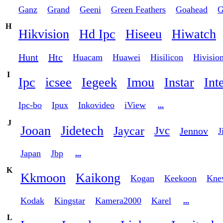
Ganz
Grand
Geeni
Green Feathers
Goahead
G
H
Hikvision
Hd Ipc
Hiseeu
Hiwatch
Hunt
Htc
Huacam
Huawei
Hisilicon
Hivisio
I
Ipc
icsee
Iegeek
Imou
Instar
Int
Ipc-bo
Ipux
Inkovideo
iView
...
J
Jooan
Jidetech
Jaycar
Jvc
Jennov
J
Japan
Jbp
...
K
Kkmoon
Kaikong
Kogan
Keekoon
Kne
Kodak
Kingstar
Kamera2000
Karel
...
L