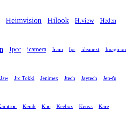
Heimvision
Hilook
H.view
Heden
on
Ipcc
icamera
Icam
Ips
ideanext
Imaginon
Jsw
Jrc Tokki
Jenimex
Jtech
Jaytech
Jen-fu
Kamtron
Kenik
Knc
Keebox
Kenvs
Kare