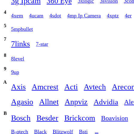
3g Ipcam
360 Eye
3xlogic
3svision
3co
4
4xem
4ucam
4sdot
4mp Ip Camera
4xptz
4er
5
5mpbullet
7
7links
7-star
8
8level
9
9up
A
Axis
Amcrest
Acti
Avtech
Arecon
Agasio
Allnet
Anpviz
Advidia
Ale
B
Bosch
Besder
Brickcom
Boavision
B-qtech
Black
Blitzwolf
Bsti
...