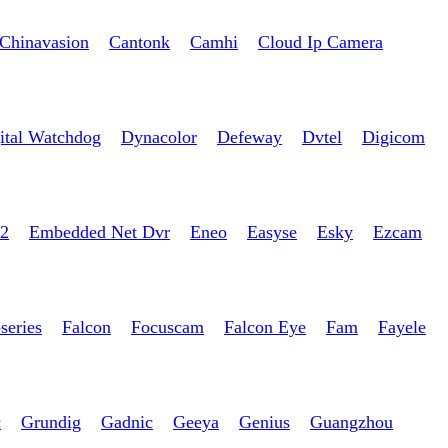
Chinavasion
Cantonk
Camhi
Cloud Ip Camera
ital Watchdog
Dynacolor
Defeway
Dvtel
Digicom
2
Embedded Net Dvr
Eneo
Easyse
Esky
Ezcam
series
Falcon
Focuscam
Falcon Eye
Fam
Fayele
c
Grundig
Gadnic
Geeya
Genius
Guangzhou