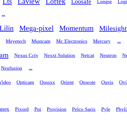
Lts
Laview
Loftek
Loosafe
Longse
Logi
...
Lilin
Mega-pixel
Momentum
Milesight
Meyetech
Mustcam
Mc Electronics
Mercury
...
cam
Nexus Cctv
Nexxt Solution
Netcat
Neutron
N
Neufusion
...
Video
Opticam
Oossxx
Orient
Onwote
Ouvis
Ovi
anex
Pixord
Pni
Provision
Pelco Sarix
Pyle
Phyl