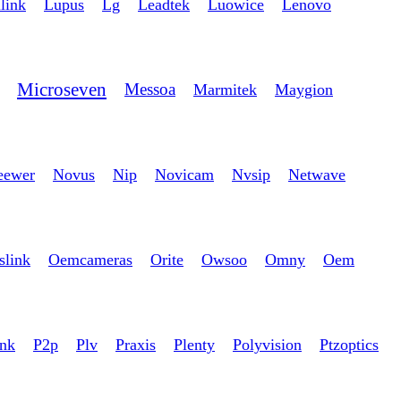
link
Lupus
Lg
Leadtek
Luowice
Lenovo
Microseven
Messoa
Marmitek
Maygion
eewer
Novus
Nip
Novicam
Nvsip
Netwave
slink
Oemcameras
Orite
Owsoo
Omny
Oem
ink
P2p
Plv
Praxis
Plenty
Polyvision
Ptzoptics