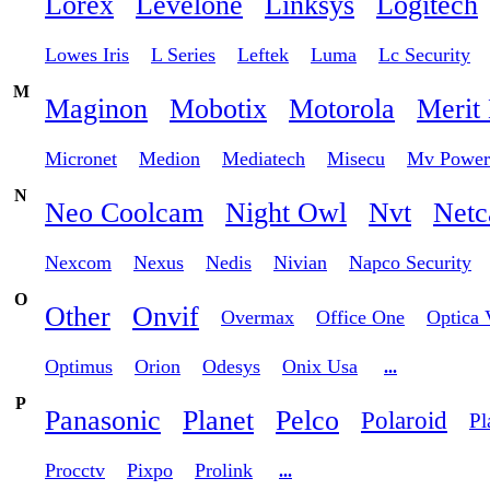
Lorex
Levelone
Linksys
Logitech
Lowes Iris
L Series
Leftek
Luma
Lc Security
M
Maginon
Mobotix
Motorola
Merit 
Micronet
Medion
Mediatech
Misecu
Mv Power
N
Neo Coolcam
Night Owl
Nvt
Net
Nexcom
Nexus
Nedis
Nivian
Napco Security
O
Other
Onvif
Overmax
Office One
Optica 
Optimus
Orion
Odesys
Onix Usa
...
P
Panasonic
Planet
Pelco
Polaroid
Pl
Procctv
Pixpo
Prolink
...