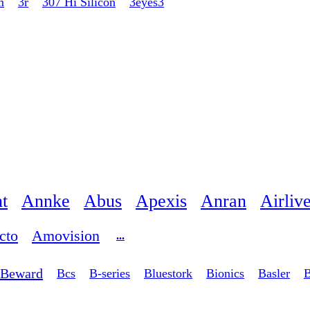
m
3r
307 Hi Silicon
3eyes3
t
Annke
Abus
Apexis
Anran
Airliv
cto
Amovision
...
Beward
Bcs
B-series
Bluestork
Bionics
Basler
B