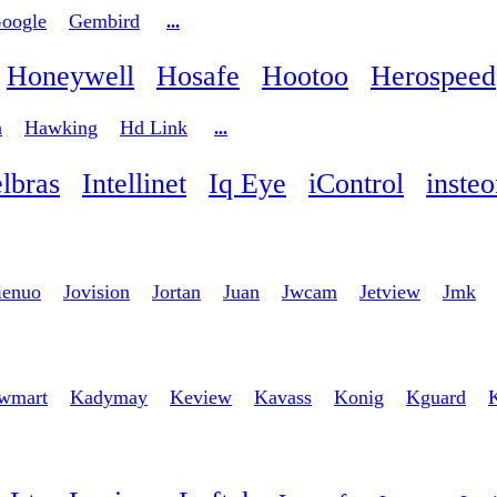
oogle
Gembird
...
Honeywell
Hosafe
Hootoo
Herospeed
n
Hawking
Hd Link
...
elbras
Intellinet
Iq Eye
iControl
inste
ienuo
Jovision
Jortan
Juan
Jwcam
Jetview
Jmk
wmart
Kadymay
Keview
Kavass
Konig
Kguard