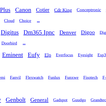
Plus
Canon
Cotier
Cdr King
Conceptronic
Cloud
Choice
...
Digitus
Dm365 Ipnc
Denver
Digoo
Dig
Doorbird
...
Eminent
Eufy
Elp
Everfocus
Eyesight
Esp3
emi
Fanvil
Flexwatch
Funlux
Funxwe
Fisotech
F-
y
Genbolt
General
Gadspot
Guudgo
Grandte