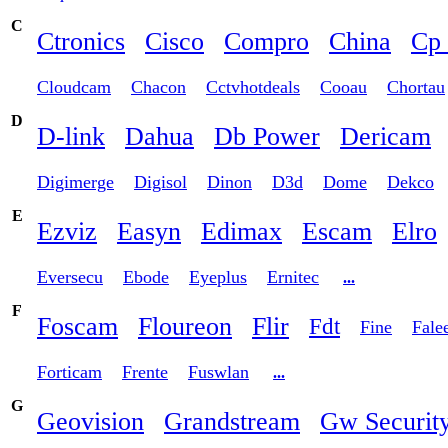
C
Ctronics
Cisco
Compro
China
Cp 
Cloudcam
Chacon
Cctvhotdeals
Cooau
Chortau
D
D-link
Dahua
Db Power
Dericam
Digimerge
Digisol
Dinon
D3d
Dome
Dekco
E
Ezviz
Easyn
Edimax
Escam
Elro
Eversecu
Ebode
Eyeplus
Ernitec
...
F
Foscam
Floureon
Flir
Fdt
Fine
Fale
Forticam
Frente
Fuswlan
...
G
Geovision
Grandstream
Gw Securit