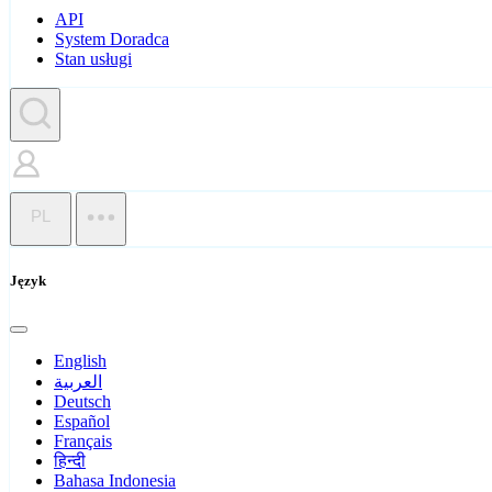
API
System Doradca
Stan usługi
PL
Język
English
العربية
Deutsch
Español
Français
हिन्दी
Bahasa Indonesia