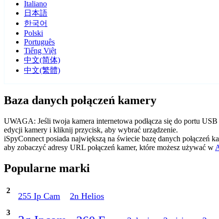
Italiano
日本語
한국어
Polski
Português
Tiếng Việt
中文(简体)
中文(繁體)
Baza danych połączeń kamery
UWAGA: Jeśli twoja kamera internetowa podłącza się do portu USB 
edycji kamery i kliknij przycisk, aby wybrać urządzenie.
iSpyConnect posiada największą na świecie bazę danych połączeń ka
aby zobaczyć adresy URL połączeń kamer, które możesz używać w
Popularne marki
2
255 Ip Cam
2n Helios
3