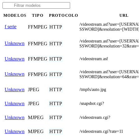
MODELOS
TIPO
PROTOCOLO
URL
/videostream.asf?user=[USER
f serie
FFMPEG
HTTP
SSWORD]&resolution=[WIDTH
/videostream.asf?user=[USER
Unknown
FFMPEG
HTTP
SSWORD]&resolution=32&rate=
FFMPEG
HTTP
Unknown
/videostream.asf
/videostream.asf?user=[USER
Unknown
FFMPEG
HTTP
SSWORD]&resolution=64&rate=
JPEG
HTTP
Unknown
/tmpfs/auto.jpg
JPEG
HTTP
Unknown
/snapshot.cgi?
MJPEG
HTTP
Unknown
/videostream.cgi?
MJPEG
HTTP
Unknown
/videostream.cgi?rate=11