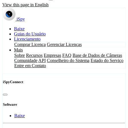
View this page in English
iSpy
Baixe
Guias do Usuário
Licenciamento
Comprar Licença
Gerenciar Licenças
Mais
Sobre
Recursos
Empresas
FAQ
Base de Dados de Câmeras
Comunidade
API
Conselheiro do Sistema
Estado do Serviço
Entre em Contato
iSpyConnect
Software
Baixe