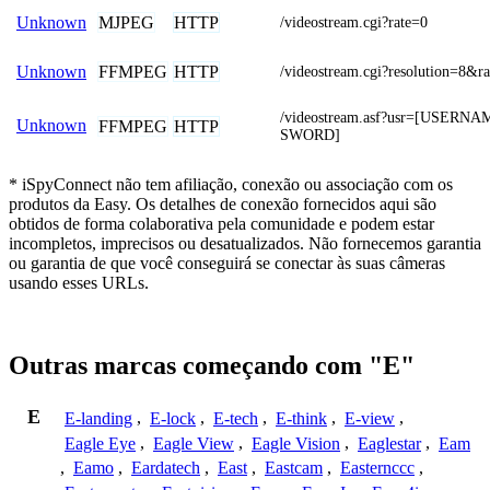
MJPEG
HTTP
Unknown
/videostream.cgi?rate=0
FFMPEG
HTTP
Unknown
/videostream.cgi?resolution=8&r
/videostream.asf?usr=[USERN
Unknown
FFMPEG
HTTP
SWORD]
* iSpyConnect não tem afiliação, conexão ou associação com os
produtos da Easy. Os detalhes de conexão fornecidos aqui são
obtidos de forma colaborativa pela comunidade e podem estar
incompletos, imprecisos ou desatualizados. Não fornecemos garantia
ou garantia de que você conseguirá se conectar às suas câmeras
usando esses URLs.
Outras marcas começando com "E"
E
E-landing
,
E-lock
,
E-tech
,
E-think
,
E-view
,
Eagle Eye
,
Eagle View
,
Eagle Vision
,
Eaglestar
,
Eam
,
Eamo
,
Eardatech
,
East
,
Eastcam
,
Easternccc
,