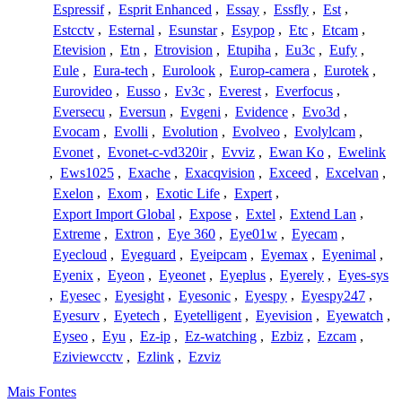
Espressif
,
Esprit Enhanced
,
Essay
,
Essfly
,
Est
,
Estcctv
,
Esternal
,
Esunstar
,
Esypop
,
Etc
,
Etcam
,
Etevision
,
Etn
,
Etrovision
,
Etupiha
,
Eu3c
,
Eufy
,
Eule
,
Eura-tech
,
Eurolook
,
Europ-camera
,
Eurotek
,
Eurovideo
,
Eusso
,
Ev3c
,
Everest
,
Everfocus
,
Eversecu
,
Eversun
,
Evgeni
,
Evidence
,
Evo3d
,
Evocam
,
Evolli
,
Evolution
,
Evolveo
,
Evolylcam
,
Evonet
,
Evonet-c-vd320ir
,
Evviz
,
Ewan Ko
,
Ewelink
,
Ews1025
,
Exache
,
Exacqvision
,
Exceed
,
Excelvan
,
Exelon
,
Exom
,
Exotic Life
,
Expert
,
Export Import Global
,
Expose
,
Extel
,
Extend Lan
,
Extreme
,
Extron
,
Eye 360
,
Eye01w
,
Eyecam
,
Eyecloud
,
Eyeguard
,
Eyeipcam
,
Eyemax
,
Eyenimal
,
Eyenix
,
Eyeon
,
Eyeonet
,
Eyeplus
,
Eyerely
,
Eyes-sys
,
Eyesec
,
Eyesight
,
Eyesonic
,
Eyespy
,
Eyespy247
,
Eyesurv
,
Eyetech
,
Eyetelligent
,
Eyevision
,
Eyewatch
,
Eyseo
,
Eyu
,
Ez-ip
,
Ez-watching
,
Ezbiz
,
Ezcam
,
Eziviewcctv
,
Ezlink
,
Ezviz
Mais Fontes