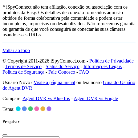
* iSpyConnect não tem afiliação, conexão ou associação com os
produtos da Easy. Os detalhes de conexão fornecidos aqui são
obtidos de forma colaborativa pela comunidade e podem estar
incompletos, imprecisos ou desatualizados. Não fornecemos garantia
ou garantia de que você conseguirá se conectar às suas câmeras
usando esses URLs.
Voltar ao topo
© Copyright 2011-2026 iSpyConnect.com -
Política de Privacidade
-
Termos de Serviço
-
Status do Serviço
-
Informações Legais
-
Política de Segurança
-
Fale Conosco
-
FAQ
Usuário Novo?
Visite a página inicial
ou leia nosso
Guia do Usuário
do Agent DVR
Compare:
Agent DVR vs Blue Iris
·
Agent DVR vs Frigate
Tema:
Pesquisar