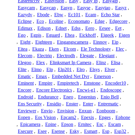
Easterncctv
,
Eastvision
,
Easy
,
Easy Ip
,
Easy4ip
,
Easycam
,
Easycap
,
Easyn
,
Easyse
,
Easytao
,
Easyz
,
Eazydv
,
Ebode
,
Ebw
,
Ec101
,
Ecam
,
Echo Star
,
Eclipse
,
Eco
,
Ecoline
,
Economato
,
Edge
,
Edgecore
,
Edimax
,
Edison
,
Ednet
,
Edss
,
Eero
,
Eesee
,
Eet
,
Ego
,
Egpis
,
Eguard
,
Ehea
,
Eickhoff
,
Eigeek
,
Eigen
,
Eight
,
Eighteen
,
Eingangscamera
,
Einnov
,
Eip
,
Eitea
,
Ekaza
,
Eken
,
Elcom
,
Ele Technology
,
Elec
,
Elecom
,
Electriq
,
Electrodh
,
Elegate
,
Elegiant
,
Elegoo
,
Elex
,
Elinksmart Ip Camera
,
Elinz
,
Elisa
,
Elite
,
Elmo
,
Elp
,
Elp201
,
Elro
,
Elsys
,
Elver
,
Ematic
,
Emax
,
Embedded Net Dvr
,
Emerson
,
Eminent
,
Empire
,
Empiretech
,
Emstone
,
Encoder10
,
Encore
,
Encore Electronics
,
Encwi-g1
,
Endoscope
,
Endroid
,
Endurance
,
Eneo
,
Engenius
,
Enio Bell
,
Ens Security
,
Ensidio
,
Enster
,
Enter
,
Entrematic
,
Enviewer
,
Envio
,
Envision
,
Enxun
,
Eonboom
,
Eopen
,
Eos Vision
,
Epcam2
,
Epexis
,
Epges
,
Ephone
,
Epicamera
,
Epine
,
Epson
,
Ernitec
,
Esc
,
Escam
,
Esecure
,
Esee
,
Esense
,
Esky
,
Esmart
,
Esp
,
Esp32
,