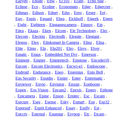
Eazydv
,
Ebode
,
Ebw
,
Ec101
,
Ecam
,
Echo Star
,
Eclipse
,
Eco
,
Ecoline
,
Economato
,
Edge
,
Edgecore
,
Edimax
,
Edison
,
Ednet
,
Edss
,
Eero
,
Eesee
,
Eet
,
Ego
,
Egpis
,
Eguard
,
Ehea
,
Eickhoff
,
Eigeek
,
Eigen
,
Eight
,
Eighteen
,
Eingangscamera
,
Einnov
,
Eip
,
Eitea
,
Ekaza
,
Eken
,
Elcom
,
Ele Technology
,
Elec
,
Elecom
,
Electriq
,
Electrodh
,
Elegate
,
Elegiant
,
Elegoo
,
Elex
,
Elinksmart Ip Camera
,
Elinz
,
Elisa
,
Elite
,
Elmo
,
Elp
,
Elp201
,
Elro
,
Elsys
,
Elver
,
Ematic
,
Emax
,
Embedded Net Dvr
,
Emerson
,
Eminent
,
Empire
,
Empiretech
,
Emstone
,
Encoder10
,
Encore
,
Encore Electronics
,
Encwi-g1
,
Endoscope
,
Endroid
,
Endurance
,
Eneo
,
Engenius
,
Enio Bell
,
Ens Security
,
Ensidio
,
Enster
,
Enter
,
Entrematic
,
Enviewer
,
Envio
,
Envision
,
Enxun
,
Eonboom
,
Eopen
,
Eos Vision
,
Epcam2
,
Epexis
,
Epges
,
Ephone
,
Epicamera
,
Epine
,
Epson
,
Ernitec
,
Esc
,
Escam
,
Esecure
,
Esee
,
Esense
,
Esky
,
Esmart
,
Esp
,
Esp32
,
Espressif
,
Esprit Enhanced
,
Essay
,
Essfly
,
Est
,
Estcctv
,
Esternal
,
Esunstar
,
Esypop
,
Etc
,
Etcam
,