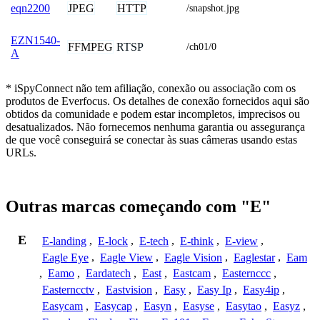
JPEG
HTTP
eqn2200
/snapshot.jpg
EZN1540-
FFMPEG
RTSP
/ch01/0
A
* iSpyConnect não tem afiliação, conexão ou associação com os
produtos de Everfocus. Os detalhes de conexão fornecidos aqui são
obtidos da comunidade e podem estar incompletos, imprecisos ou
desatualizados. Não fornecemos nenhuma garantia ou assegurança
de que você conseguirá se conectar às suas câmeras usando estas
URLs.
Outras marcas começando com "E"
E
E-landing
,
E-lock
,
E-tech
,
E-think
,
E-view
,
Eagle Eye
,
Eagle View
,
Eagle Vision
,
Eaglestar
,
Eam
,
Eamo
,
Eardatech
,
East
,
Eastcam
,
Easternccc
,
Easterncctv
,
Eastvision
,
Easy
,
Easy Ip
,
Easy4ip
,
Easycam
,
Easycap
,
Easyn
,
Easyse
,
Easytao
,
Easyz
,