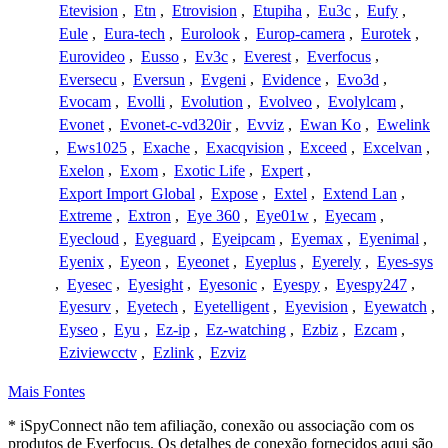
Etevision
,
Etn
,
Etrovision
,
Etupiha
,
Eu3c
,
Eufy
,
Eule
,
Eura-tech
,
Eurolook
,
Europ-camera
,
Eurotek
,
Eurovideo
,
Eusso
,
Ev3c
,
Everest
,
Everfocus
,
Eversecu
,
Eversun
,
Evgeni
,
Evidence
,
Evo3d
,
Evocam
,
Evolli
,
Evolution
,
Evolveo
,
Evolylcam
,
Evonet
,
Evonet-c-vd320ir
,
Evviz
,
Ewan Ko
,
Ewelink
,
Ews1025
,
Exache
,
Exacqvision
,
Exceed
,
Excelvan
,
Exelon
,
Exom
,
Exotic Life
,
Expert
,
Export Import Global
,
Expose
,
Extel
,
Extend Lan
,
Extreme
,
Extron
,
Eye 360
,
Eye01w
,
Eyecam
,
Eyecloud
,
Eyeguard
,
Eyeipcam
,
Eyemax
,
Eyenimal
,
Eyenix
,
Eyeon
,
Eyeonet
,
Eyeplus
,
Eyerely
,
Eyes-sys
,
Eyesec
,
Eyesight
,
Eyesonic
,
Eyespy
,
Eyespy247
,
Eyesurv
,
Eyetech
,
Eyetelligent
,
Eyevision
,
Eyewatch
,
Eyseo
,
Eyu
,
Ez-ip
,
Ez-watching
,
Ezbiz
,
Ezcam
,
Eziviewcctv
,
Ezlink
,
Ezviz
Mais Fontes
* iSpyConnect não tem afiliação, conexão ou associação com os
produtos de Everfocus. Os detalhes de conexão fornecidos aqui são