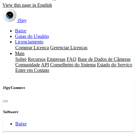
View this page in English
iSpy
Baixe
Guias do Usuário
Licenciamento
Comprar Licença
Gerenciar Licenças
Mais
Sobre
Recursos
Empresas
FAQ
Base de Dados de Câmeras
Comunidade
API
Conselheiro do Sistema
Estado do Serviço
Entre em Contato
iSpyConnect
Software
Baixe