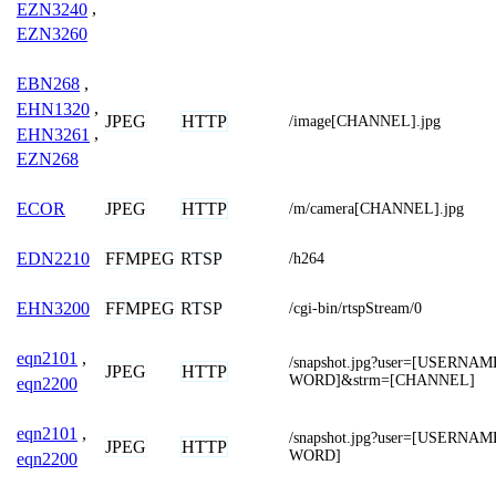
EZN3240
,
EZN3260
EBN268
,
EHN1320
,
JPEG
HTTP
/image[CHANNEL].jpg
EHN3261
,
EZN268
JPEG
HTTP
ECOR
/m/camera[CHANNEL].jpg
FFMPEG
RTSP
EDN2210
/h264
FFMPEG
RTSP
EHN3200
/cgi-bin/rtspStream/0
eqn2101
,
/snapshot.jpg?user=[USERNA
JPEG
HTTP
WORD]&strm=[CHANNEL]
eqn2200
eqn2101
,
/snapshot.jpg?user=[USERNA
JPEG
HTTP
WORD]
eqn2200