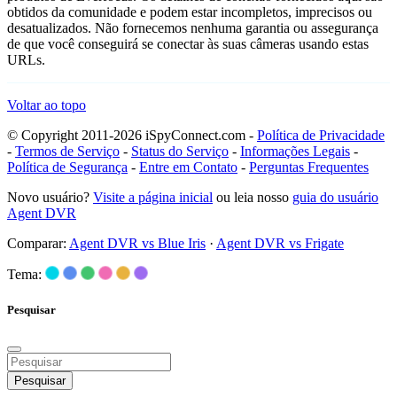
obtidos da comunidade e podem estar incompletos, imprecisos ou
desatualizados. Não fornecemos nenhuma garantia ou assegurança
de que você conseguirá se conectar às suas câmeras usando estas
URLs.
Voltar ao topo
© Copyright 2011-2026 iSpyConnect.com -
Política de Privacidade
-
Termos de Serviço
-
Status do Serviço
-
Informações Legais
-
Política de Segurança
-
Entre em Contato
-
Perguntas Frequentes
Novo usuário?
Visite a página inicial
ou leia nosso
guia do usuário
Agent DVR
Comparar:
Agent DVR vs Blue Iris
·
Agent DVR vs Frigate
Tema:
Pesquisar
Pesquisar