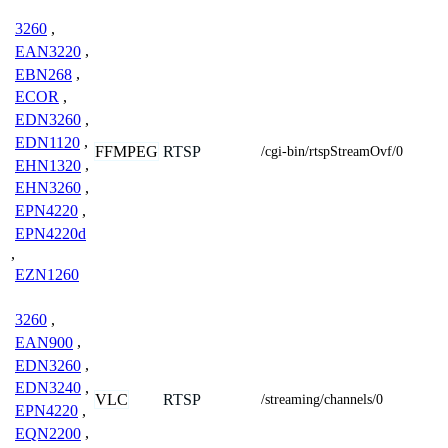
3260
,
EAN3220
,
EBN268
,
ECOR
,
EDN3260
,
EDN1120
,
FFMPEG
RTSP
/cgi-bin/rtspStreamOvf/0
EHN1320
,
EHN3260
,
EPN4220
,
EPN4220d
,
EZN1260
3260
,
EAN900
,
EDN3260
,
EDN3240
,
VLC
RTSP
/streaming/channels/0
EPN4220
,
EQN2200
,