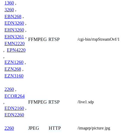
1360
,
3260
,
EBN268
,
EDN3260
,
EHN3260
,
EHN3261
,
FFMPEG
RTSP
/cgi-bin/rtspStreamOvf/1
EMN2220
,
EPN4220
,
EZN1260
,
EZN268
,
EZN3160
2260
,
ECOR264
FFMPEG
RTSP
,
/live1.sdp
EDN2160
,
EDN2260
JPEG
HTTP
2260
/imagep/picture.jpg