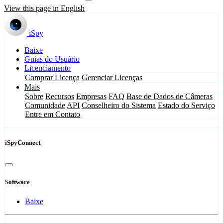
View this page in English
iSpy
Baixe
Guias do Usuário
Licenciamento
Comprar Licença
Gerenciar Licenças
Mais
Sobre
Recursos
Empresas
FAQ
Base de Dados de Câmeras
Comunidade
API
Conselheiro do Sistema
Estado do Serviço
Entre em Contato
iSpyConnect
Software
Baixe