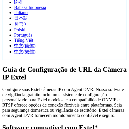
हिन्दी
Bahasa Indonesia
Italiano
日本語
한국어
Polski
Português
Tiếng Việt
中文(简体)
中文(繁體)
Guia de Configuração de URL da Câmera
IP Extel
Configure suas Extel câmeras IP com Agent DVR. Nosso software
de vigilância gratuito inclui um assistente de configuração
personalizado para Extel modelos, e a compatibilidade ONVIF e
RTSP oferece opções de conexão flexíveis entre plataformas. Seja
para segurança doméstica ou vigilância de escritório, Extel câmeras
com Agent DVR fornecem monitoramento confiável e seguro.
Software compatível com Extel*