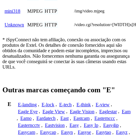
MJPEG
HTTP
mini318
/img/video.mjpeg
MJPEG
HTTP
Unknown
/video.cgi?resolution=[WIDTH]x
* iSpyConnect não tem afiliação, conexão ou associação com os
produtos de Extel. Os detalhes de conexão fornecidos aqui são
obtidos da comunidade e podem estar incompletos, imprecisos ou
desatualizados. Não fornecemos nenhuma garantia ou assegurança
de que você conseguirá se conectar às suas câmeras usando estas
URLs.
Outras marcas começando com "E"
E
E-landing
,
E-lock
,
E-tech
,
E-think
,
E-view
,
Eagle Eye
,
Eagle View
,
Eagle Vision
,
Eaglestar
,
Eam
,
Eamo
,
Eardatech
,
East
,
Eastcam
,
Easternccc
,
Easterncctv
,
Eastvision
,
Easy
,
Easy Ip
,
Easy4ip
,
Easycam
,
Easycap
,
Easyn
,
Easyse
,
Easytao
,
Easyz
,