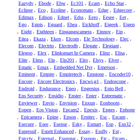
Eazydv
,
Ebode
,
Ebw
,
Ec101
,
Ecam
,
Echo Star
,
Eclipse
,
Eco
,
Ecoline
,
Economato
,
Edge
,
Edgecore
,
Edimax
,
Edison
,
Ednet
,
Edss
,
Eero
,
Eesee
,
Eet
,
Ego
,
Egpis
,
Eguard
,
Ehea
,
Eickhoff
,
Eigeek
,
Eigen
,
Eight
,
Eighteen
,
Eingangscamera
,
Einnov
,
Eip
,
Eitea
,
Ekaza
,
Eken
,
Elcom
,
Ele Technology
,
Elec
,
Elecom
,
Electriq
,
Electrodh
,
Elegate
,
Elegiant
,
Elegoo
,
Elex
,
Elinksmart Ip Camera
,
Elinz
,
Elisa
,
Elite
,
Elmo
,
Elp
,
Elp201
,
Elro
,
Elsys
,
Elver
,
Ematic
,
Emax
,
Embedded Net Dvr
,
Emerson
,
Eminent
,
Empire
,
Empiretech
,
Emstone
,
Encoder10
,
Encore
,
Encore Electronics
,
Encwi-g1
,
Endoscope
,
Endroid
,
Endurance
,
Eneo
,
Engenius
,
Enio Bell
,
Ens Security
,
Ensidio
,
Enster
,
Enter
,
Entrematic
,
Enviewer
,
Envio
,
Envision
,
Enxun
,
Eonboom
,
Eopen
,
Eos Vision
,
Epcam2
,
Epexis
,
Epges
,
Ephone
,
Epicamera
,
Epine
,
Epson
,
Ernitec
,
Esc
,
Escam
,
Esecure
,
Esee
,
Esense
,
Esky
,
Esmart
,
Esp
,
Esp32
,
Espressif
,
Esprit Enhanced
,
Essay
,
Essfly
,
Est
,
Estcctv
,
Esternal
,
Esunstar
,
Esypop
,
Etc
,
Etcam
,