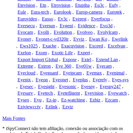
Etevision
,
Etn
,
Etrovision
,
Etupiha
,
Eu3c
,
Eufy
,
Eule
,
Eura-tech
,
Eurolook
,
Europ-camera
,
Eurotek
,
Eurovideo
,
Eusso
,
Ev3c
,
Everest
,
Everfocus
,
Eversecu
,
Eversun
,
Evgeni
,
Evidence
,
Evo3d
,
Evocam
,
Evolli
,
Evolution
,
Evolveo
,
Evolylcam
,
Evonet
,
Evonet-c-vd320ir
,
Evviz
,
Ewan Ko
,
Ewelink
,
Ews1025
,
Exache
,
Exacqvision
,
Exceed
,
Excelvan
,
Exelon
,
Exom
,
Exotic Life
,
Expert
,
Export Import Global
,
Expose
,
Extel
,
Extend Lan
,
Extreme
,
Extron
,
Eye 360
,
Eye01w
,
Eyecam
,
Eyecloud
,
Eyeguard
,
Eyeipcam
,
Eyemax
,
Eyenimal
,
Eyenix
,
Eyeon
,
Eyeonet
,
Eyeplus
,
Eyerely
,
Eyes-sys
,
Eyesec
,
Eyesight
,
Eyesonic
,
Eyespy
,
Eyespy247
,
Eyesurv
,
Eyetech
,
Eyetelligent
,
Eyevision
,
Eyewatch
,
Eyseo
,
Eyu
,
Ez-ip
,
Ez-watching
,
Ezbiz
,
Ezcam
,
Eziviewcctv
,
Ezlink
,
Ezviz
Mais Fontes
* iSpyConnect não tem afiliação, conexão ou associação com os