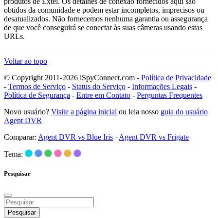
produtos de Extel. Os detalhes de conexão fornecidos aqui são
obtidos da comunidade e podem estar incompletos, imprecisos ou
desatualizados. Não fornecemos nenhuma garantia ou assegurança
de que você conseguirá se conectar às suas câmeras usando estas
URLs.
Voltar ao topo
© Copyright 2011-2026 iSpyConnect.com -
Política de Privacidade
-
Termos de Serviço
-
Status do Serviço
-
Informações Legais
-
Política de Segurança
-
Entre em Contato
-
Perguntas Frequentes
Novo usuário?
Visite a página inicial
ou leia nosso
guia do usuário
Agent DVR
Comparar:
Agent DVR vs Blue Iris
·
Agent DVR vs Frigate
Tema:
Pesquisar
Pesquisar