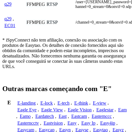
/user=[USERNAME]_password
q29
FFMPEG
RTSP
hannel=0_stream=0&onvif=0.sdp
q29
,
FFMPEG
RTSP
/channel=0_stream=0&onvif=0.s
EC01
* iSpyConnect não tem afiliação, conexão ou associação com os
produtos de Easytao. Os detalhes de conexão fornecidos aqui são
obtidos da comunidade e podem estar incompletos, imprecisos ou
desatualizados. Não fornecemos nenhuma garantia ou assegurança
de que você conseguirá se conectar às suas câmeras usando estas
URLs.
Outras marcas começando com "E"
E
E-landing
,
E-lock
,
E-tech
,
E-think
,
E-view
,
Eagle Eye
,
Eagle View
,
Eagle Vision
,
Eaglestar
,
Eam
,
Eamo
,
Eardatech
,
East
,
Eastcam
,
Easternccc
,
Easterncctv
,
Eastvision
,
Easy
,
Easy Ip
,
Easy4ip
,
Easycam
,
Easycap
,
Easyn
,
Easyse
,
Easytao
,
Easyz
,