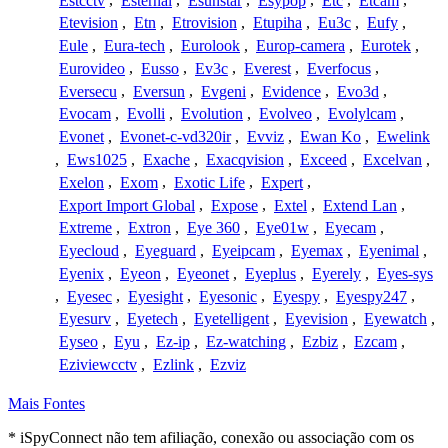
Estcctv
,
Esternal
,
Esunstar
,
Esypop
,
Etc
,
Etcam
,
Etevision
,
Etn
,
Etrovision
,
Etupiha
,
Eu3c
,
Eufy
,
Eule
,
Eura-tech
,
Eurolook
,
Europ-camera
,
Eurotek
,
Eurovideo
,
Eusso
,
Ev3c
,
Everest
,
Everfocus
,
Eversecu
,
Eversun
,
Evgeni
,
Evidence
,
Evo3d
,
Evocam
,
Evolli
,
Evolution
,
Evolveo
,
Evolylcam
,
Evonet
,
Evonet-c-vd320ir
,
Evviz
,
Ewan Ko
,
Ewelink
,
Ews1025
,
Exache
,
Exacqvision
,
Exceed
,
Excelvan
,
Exelon
,
Exom
,
Exotic Life
,
Expert
,
Export Import Global
,
Expose
,
Extel
,
Extend Lan
,
Extreme
,
Extron
,
Eye 360
,
Eye01w
,
Eyecam
,
Eyecloud
,
Eyeguard
,
Eyeipcam
,
Eyemax
,
Eyenimal
,
Eyenix
,
Eyeon
,
Eyeonet
,
Eyeplus
,
Eyerely
,
Eyes-sys
,
Eyesec
,
Eyesight
,
Eyesonic
,
Eyespy
,
Eyespy247
,
Eyesurv
,
Eyetech
,
Eyetelligent
,
Eyevision
,
Eyewatch
,
Eyseo
,
Eyu
,
Ez-ip
,
Ez-watching
,
Ezbiz
,
Ezcam
,
Eziviewcctv
,
Ezlink
,
Ezviz
Mais Fontes
* iSpyConnect não tem afiliação, conexão ou associação com os