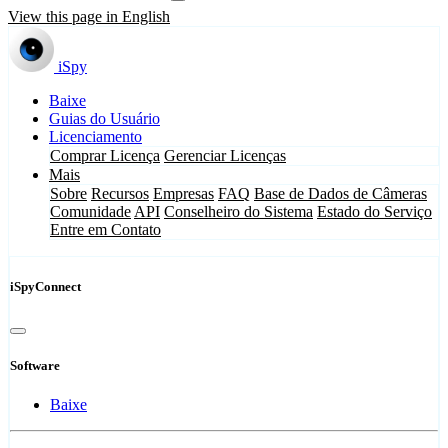
View this page in English
iSpy
Baixe
Guias do Usuário
Licenciamento
Comprar Licença
Gerenciar Licenças
Mais
Sobre
Recursos
Empresas
FAQ
Base de Dados de Câmeras
Comunidade
API
Conselheiro do Sistema
Estado do Serviço
Entre em Contato
iSpyConnect
Software
Baixe