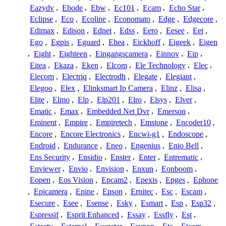
Eazydv
,
Ebode
,
Ebw
,
Ec101
,
Ecam
,
Echo Star
,
Eclipse
,
Eco
,
Ecoline
,
Economato
,
Edge
,
Edgecore
,
Edimax
,
Edison
,
Ednet
,
Edss
,
Eero
,
Eesee
,
Eet
,
Ego
,
Egpis
,
Eguard
,
Ehea
,
Eickhoff
,
Eigeek
,
Eigen
,
Eight
,
Eighteen
,
Eingangscamera
,
Einnov
,
Eip
,
Eitea
,
Ekaza
,
Eken
,
Elcom
,
Ele Technology
,
Elec
,
Elecom
,
Electriq
,
Electrodh
,
Elegate
,
Elegiant
,
Elegoo
,
Elex
,
Elinksmart Ip Camera
,
Elinz
,
Elisa
,
Elite
,
Elmo
,
Elp
,
Elp201
,
Elro
,
Elsys
,
Elver
,
Ematic
,
Emax
,
Embedded Net Dvr
,
Emerson
,
Eminent
,
Empire
,
Empiretech
,
Emstone
,
Encoder10
,
Encore
,
Encore Electronics
,
Encwi-g1
,
Endoscope
,
Endroid
,
Endurance
,
Eneo
,
Engenius
,
Enio Bell
,
Ens Security
,
Ensidio
,
Enster
,
Enter
,
Entrematic
,
Enviewer
,
Envio
,
Envision
,
Enxun
,
Eonboom
,
Eopen
,
Eos Vision
,
Epcam2
,
Epexis
,
Epges
,
Ephone
,
Epicamera
,
Epine
,
Epson
,
Ernitec
,
Esc
,
Escam
,
Esecure
,
Esee
,
Esense
,
Esky
,
Esmart
,
Esp
,
Esp32
,
Espressif
,
Esprit Enhanced
,
Essay
,
Essfly
,
Est
,