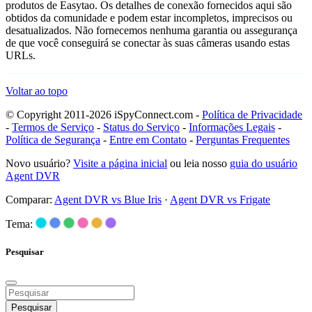
produtos de Easytao. Os detalhes de conexão fornecidos aqui são
obtidos da comunidade e podem estar incompletos, imprecisos ou
desatualizados. Não fornecemos nenhuma garantia ou assegurança
de que você conseguirá se conectar às suas câmeras usando estas
URLs.
Voltar ao topo
© Copyright 2011-2026 iSpyConnect.com -
Política de Privacidade
-
Termos de Serviço
-
Status do Serviço
-
Informações Legais
-
Política de Segurança
-
Entre em Contato
-
Perguntas Frequentes
Novo usuário?
Visite a página inicial
ou leia nosso
guia do usuário
Agent DVR
Comparar:
Agent DVR vs Blue Iris
·
Agent DVR vs Frigate
Tema:
Pesquisar
Pesquisar