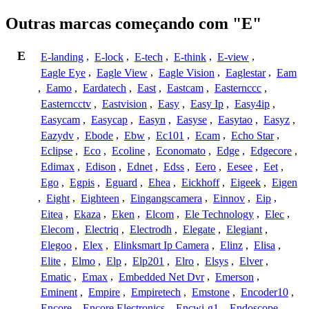
Outras marcas começando com "E"
E
E-landing
,
E-lock
,
E-tech
,
E-think
,
E-view
,
Eagle Eye
,
Eagle View
,
Eagle Vision
,
Eaglestar
,
Eam
,
Eamo
,
Eardatech
,
East
,
Eastcam
,
Easternccc
,
Easterncctv
,
Eastvision
,
Easy
,
Easy Ip
,
Easy4ip
,
Easycam
,
Easycap
,
Easyn
,
Easyse
,
Easytao
,
Easyz
,
Eazydv
,
Ebode
,
Ebw
,
Ec101
,
Ecam
,
Echo Star
,
Eclipse
,
Eco
,
Ecoline
,
Economato
,
Edge
,
Edgecore
,
Edimax
,
Edison
,
Ednet
,
Edss
,
Eero
,
Eesee
,
Eet
,
Ego
,
Egpis
,
Eguard
,
Ehea
,
Eickhoff
,
Eigeek
,
Eigen
,
Eight
,
Eighteen
,
Eingangscamera
,
Einnov
,
Eip
,
Eitea
,
Ekaza
,
Eken
,
Elcom
,
Ele Technology
,
Elec
,
Elecom
,
Electriq
,
Electrodh
,
Elegate
,
Elegiant
,
Elegoo
,
Elex
,
Elinksmart Ip Camera
,
Elinz
,
Elisa
,
Elite
,
Elmo
,
Elp
,
Elp201
,
Elro
,
Elsys
,
Elver
,
Ematic
,
Emax
,
Embedded Net Dvr
,
Emerson
,
Eminent
,
Empire
,
Empiretech
,
Emstone
,
Encoder10
,
Encore
,
Encore Electronics
,
Encwi-g1
,
Endoscope
,