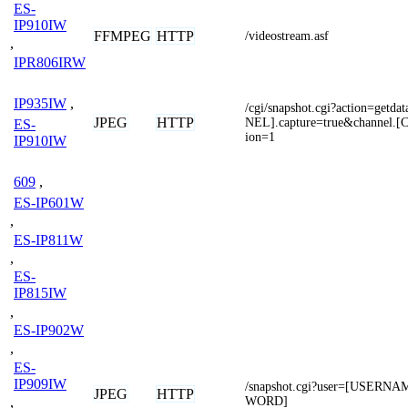
ES-
IP910IW
FFMPEG
HTTP
/videostream.asf
,
IPR806IRW
IP935IW
,
/cgi/snapshot.cgi?action=get
JPEG
HTTP
NEL].capture=true&channel.[
ES-
ion=1
IP910IW
609
,
ES-IP601W
,
ES-IP811W
,
ES-
IP815IW
,
ES-IP902W
,
ES-
IP909IW
/snapshot.cgi?user=[USERN
JPEG
HTTP
WORD]
,