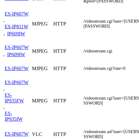
&pwd=[PASSWORD]
ES-IP607W
,
/videostream.cgi?user=[USE
MJPEG
HTTP
[PASSWORD]
ES-IP811W
,
IP609IW
ES-IP607W
MJPEG
HTTP
/videostream.cgi
,
IP609IW
MJPEG
HTTP
ES-IP607W
/videostream.cgi?rate=0
ES-IP607W
,
ES-
/videostream.cgi?user=[US
MJPEG
HTTP
IP935FW
SSWORD]
,
ES-
IP935IW
/videostream.asf?user=[US
ES-IP607W
VLC
HTTP
SSWORD]