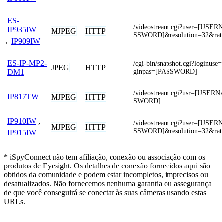
ES-
/videostream.cgi?user=[US
IP935IW
MJPEG
HTTP
SSWORD]&resolution=32&rat
,
IP909IW
ES-IP-MP2-
/cgi-bin/snapshot.cgi?login
JPEG
HTTP
ginpas=[PASSWORD]
DM1
/videostream.cgi?usr=[USE
IP817TW
MJPEG
HTTP
SWORD]
IP910IW
,
/videostream.cgi?user=[US
MJPEG
HTTP
SSWORD]&resolution=32&rat
IP915IW
* iSpyConnect não tem afiliação, conexão ou associação com os
produtos de Eyesight. Os detalhes de conexão fornecidos aqui são
obtidos da comunidade e podem estar incompletos, imprecisos ou
desatualizados. Não fornecemos nenhuma garantia ou assegurança
de que você conseguirá se conectar às suas câmeras usando estas
URLs.