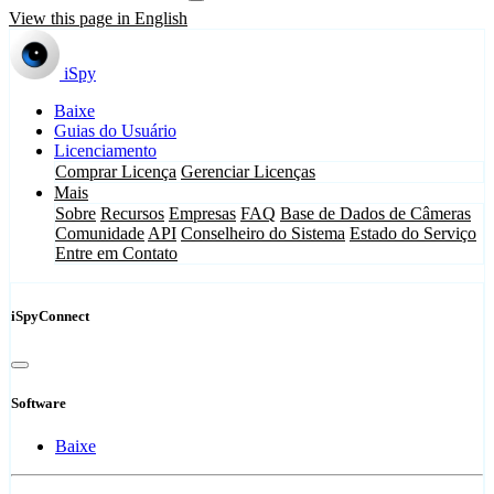
View this page in English
iSpy
Baixe
Guias do Usuário
Licenciamento
Comprar Licença
Gerenciar Licenças
Mais
Sobre
Recursos
Empresas
FAQ
Base de Dados de Câmeras
Comunidade
API
Conselheiro do Sistema
Estado do Serviço
Entre em Contato
iSpyConnect
Software
Baixe