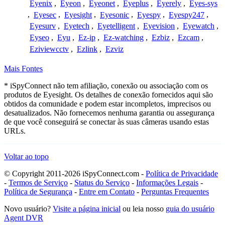
Eyenix
,
Eyeon
,
Eyeonet
,
Eyeplus
,
Eyerely
,
Eyes-sys
,
Eyesec
,
Eyesight
,
Eyesonic
,
Eyespy
,
Eyespy247
,
Eyesurv
,
Eyetech
,
Eyetelligent
,
Eyevision
,
Eyewatch
,
Eyseo
,
Eyu
,
Ez-ip
,
Ez-watching
,
Ezbiz
,
Ezcam
,
Eziviewcctv
,
Ezlink
,
Ezviz
Mais Fontes
* iSpyConnect não tem afiliação, conexão ou associação com os
produtos de Eyesight. Os detalhes de conexão fornecidos aqui são
obtidos da comunidade e podem estar incompletos, imprecisos ou
desatualizados. Não fornecemos nenhuma garantia ou assegurança
de que você conseguirá se conectar às suas câmeras usando estas
URLs.
Voltar ao topo
© Copyright 2011-2026 iSpyConnect.com -
Política de Privacidade
-
Termos de Serviço
-
Status do Serviço
-
Informações Legais
-
Política de Segurança
-
Entre em Contato
-
Perguntas Frequentes
Novo usuário?
Visite a página inicial
ou leia nosso
guia do usuário
Agent DVR