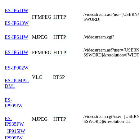
ES-IP611W
/videostream.asf?usr=[USE
,
FFMPEG
HTTP
SWORD]
ES-IP613W
MJPEG
HTTP
ES-IP611W
/videostream.cgi?
/videostream.asf?user=[US
ES-IP611W
FFMPEG
HTTP
SSWORD]&resolution=[WID
ES-IP902W
,
VLC
RTSP
ES-IP-MP2-
DM1
ES-
IP909IW
,
/videostream.cgi?user=[US
ES-
MJPEG
HTTP
SSWORD]&resolution=32
IP935FW
,
IP915IW
,
IP909IW