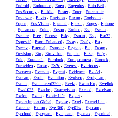
Endroid
,
Endurance
,
Eneo
,
Engenius
,
Enio Bell
,
Ens Security
,
Ensidio
,
Enster
,
Enter
,
Entrematic
,
Enviewer
,
Envio
,
Envision
,
Enxun
,
Eonboom
,
Eopen
,
Eos Vision
,
Epcam2
,
Epexis
,
Epges
,
Ephone
,
Epicamera
,
Epine
,
Epson
,
Ernitec
,
Esc
,
Escam
,
Esecure
,
Esee
,
Esense
,
Esky
,
Esmart
,
Esp
,
Esp32
,
Espressif
,
Esprit Enhanced
,
Essay
,
Essfly
,
Est
,
Estcctv
,
Esternal
,
Esunstar
,
Esypop
,
Etc
,
Etcam
,
Etevision
,
Etn
,
Etrovision
,
Etupiha
,
Eu3c
,
Eufy
,
Eule
,
Eura-tech
,
Eurolook
,
Europ-camera
,
Eurotek
,
Eurovideo
,
Eusso
,
Ev3c
,
Everest
,
Everfocus
,
Eversecu
,
Eversun
,
Evgeni
,
Evidence
,
Evo3d
,
Evocam
,
Evolli
,
Evolution
,
Evolveo
,
Evolylcam
,
Evonet
,
Evonet-c-vd320ir
,
Evviz
,
Ewan Ko
,
Ewelink
,
Ews1025
,
Exache
,
Exacqvision
,
Exceed
,
Excelvan
,
Exelon
,
Exom
,
Exotic Life
,
Expert
,
Export Import Global
,
Expose
,
Extel
,
Extend Lan
,
Extreme
,
Extron
,
Eye 360
,
Eye01w
,
Eyecam
,
Eyecloud
,
Eyeguard
,
Eyeipcam
,
Eyemax
,
Eyenimal
,