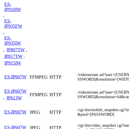
ES-
IP910IW
,
ES-
IP935FW
,
ES-
IP935IW
,
IP807TW
,
IP817TW
,
IP915IW
/videostream.asf?user=[US
ES-IP607W
FFMPEG
HTTP
SSWORD]&resolution=[WID
ES-IP607W
/videostream.asf?user=[US
FFMPEG
HTTP
SSWORD]&resolution=64&rat
,
IP613W
/cgi-bin/mobile_snapshot.cg
ES-IP607W
JPEG
HTTP
&pwd=[PASSWORD]
/cgi-bin/video_snapshot.cgi
ES-IP607W
JPEG
HTTP