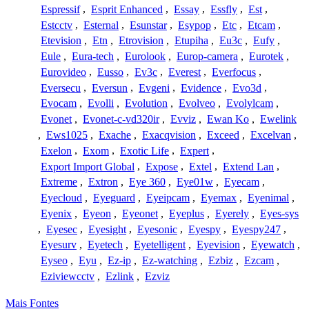
Espressif
,
Esprit Enhanced
,
Essay
,
Essfly
,
Est
,
Estcctv
,
Esternal
,
Esunstar
,
Esypop
,
Etc
,
Etcam
,
Etevision
,
Etn
,
Etrovision
,
Etupiha
,
Eu3c
,
Eufy
,
Eule
,
Eura-tech
,
Eurolook
,
Europ-camera
,
Eurotek
,
Eurovideo
,
Eusso
,
Ev3c
,
Everest
,
Everfocus
,
Eversecu
,
Eversun
,
Evgeni
,
Evidence
,
Evo3d
,
Evocam
,
Evolli
,
Evolution
,
Evolveo
,
Evolylcam
,
Evonet
,
Evonet-c-vd320ir
,
Evviz
,
Ewan Ko
,
Ewelink
,
Ews1025
,
Exache
,
Exacqvision
,
Exceed
,
Excelvan
,
Exelon
,
Exom
,
Exotic Life
,
Expert
,
Export Import Global
,
Expose
,
Extel
,
Extend Lan
,
Extreme
,
Extron
,
Eye 360
,
Eye01w
,
Eyecam
,
Eyecloud
,
Eyeguard
,
Eyeipcam
,
Eyemax
,
Eyenimal
,
Eyenix
,
Eyeon
,
Eyeonet
,
Eyeplus
,
Eyerely
,
Eyes-sys
,
Eyesec
,
Eyesight
,
Eyesonic
,
Eyespy
,
Eyespy247
,
Eyesurv
,
Eyetech
,
Eyetelligent
,
Eyevision
,
Eyewatch
,
Eyseo
,
Eyu
,
Ez-ip
,
Ez-watching
,
Ezbiz
,
Ezcam
,
Eziviewcctv
,
Ezlink
,
Ezviz
Mais Fontes