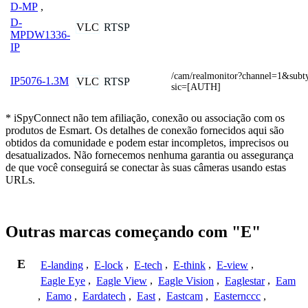
D-MP
,
D-
VLC
RTSP
MPDW1336-
IP
/cam/realmonitor?channel=1&sub
IP5076-1.3M
VLC
RTSP
sic=[AUTH]
* iSpyConnect não tem afiliação, conexão ou associação com os
produtos de Esmart. Os detalhes de conexão fornecidos aqui são
obtidos da comunidade e podem estar incompletos, imprecisos ou
desatualizados. Não fornecemos nenhuma garantia ou assegurança
de que você conseguirá se conectar às suas câmeras usando estas
URLs.
Outras marcas começando com "E"
E
E-landing
,
E-lock
,
E-tech
,
E-think
,
E-view
,
Eagle Eye
,
Eagle View
,
Eagle Vision
,
Eaglestar
,
Eam
,
Eamo
,
Eardatech
,
East
,
Eastcam
,
Easternccc
,