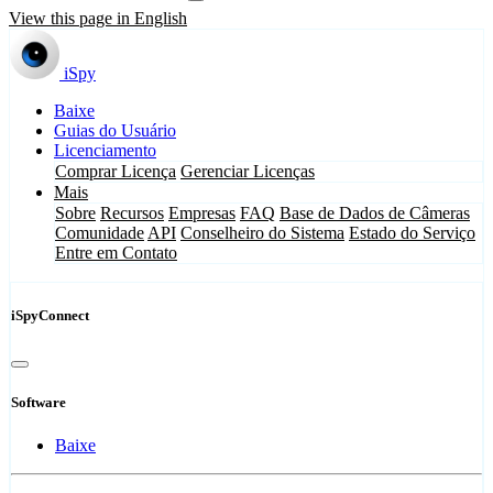
View this page in English
iSpy
Baixe
Guias do Usuário
Licenciamento
Comprar Licença
Gerenciar Licenças
Mais
Sobre
Recursos
Empresas
FAQ
Base de Dados de Câmeras
Comunidade
API
Conselheiro do Sistema
Estado do Serviço
Entre em Contato
iSpyConnect
Software
Baixe