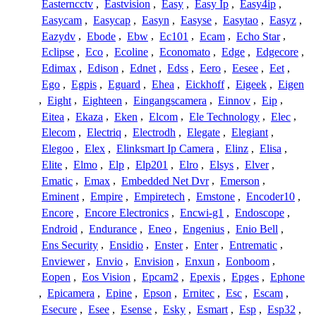
Easterncctv
,
Eastvision
,
Easy
,
Easy Ip
,
Easy4ip
,
Easycam
,
Easycap
,
Easyn
,
Easyse
,
Easytao
,
Easyz
,
Eazydv
,
Ebode
,
Ebw
,
Ec101
,
Ecam
,
Echo Star
,
Eclipse
,
Eco
,
Ecoline
,
Economato
,
Edge
,
Edgecore
,
Edimax
,
Edison
,
Ednet
,
Edss
,
Eero
,
Eesee
,
Eet
,
Ego
,
Egpis
,
Eguard
,
Ehea
,
Eickhoff
,
Eigeek
,
Eigen
,
Eight
,
Eighteen
,
Eingangscamera
,
Einnov
,
Eip
,
Eitea
,
Ekaza
,
Eken
,
Elcom
,
Ele Technology
,
Elec
,
Elecom
,
Electriq
,
Electrodh
,
Elegate
,
Elegiant
,
Elegoo
,
Elex
,
Elinksmart Ip Camera
,
Elinz
,
Elisa
,
Elite
,
Elmo
,
Elp
,
Elp201
,
Elro
,
Elsys
,
Elver
,
Ematic
,
Emax
,
Embedded Net Dvr
,
Emerson
,
Eminent
,
Empire
,
Empiretech
,
Emstone
,
Encoder10
,
Encore
,
Encore Electronics
,
Encwi-g1
,
Endoscope
,
Endroid
,
Endurance
,
Eneo
,
Engenius
,
Enio Bell
,
Ens Security
,
Ensidio
,
Enster
,
Enter
,
Entrematic
,
Enviewer
,
Envio
,
Envision
,
Enxun
,
Eonboom
,
Eopen
,
Eos Vision
,
Epcam2
,
Epexis
,
Epges
,
Ephone
,
Epicamera
,
Epine
,
Epson
,
Ernitec
,
Esc
,
Escam
,
Esecure
,
Esee
,
Esense
,
Esky
,
Esmart
,
Esp
,
Esp32
,