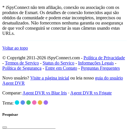
* iSpyConnect não tem afiliação, conexão ou associação com os
produtos de Esmart. Os detalhes de conexão fornecidos aqui são
obtidos da comunidade e podem estar incompletos, imprecisos ou
desatualizados. Não fornecemos nenhuma garantia ou assegurança
de que você conseguirá se conectar às suas câmeras usando estas
URLs.
Voltar ao topo
© Copyright 2011-2026 iSpyConnect.com -
Política de Privacidade
-
Termos de Serviço
-
Status do Serviço
-
Informações Legais
-
Política de Segurança
-
Entre em Contato
-
Perguntas Frequentes
Novo usuário?
Visite a página inicial
ou leia nosso
guia do usuário
Agent DVR
Comparar:
Agent DVR vs Blue Iris
·
Agent DVR vs Frigate
Tema:
Pesquisar