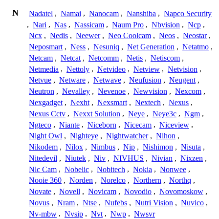
N
Nadatel
,
Namai
,
Nanocam
,
Nanshiba
,
Napco Security
,
Nari
,
Nas
,
Nassicam
,
Naum Pro
,
Nbvision
,
Ncp
,
Ncx
,
Nedis
,
Neewer
,
Neo Coolcam
,
Neos
,
Neostar
,
Neposmart
,
Ness
,
Nesuniq
,
Net Generation
,
Netatmo
,
Netcam
,
Netcat
,
Netcomm
,
Netis
,
Netiscom
,
Netmedia
,
Nettoly
,
Netvideo
,
Netview
,
Netvision
,
Netvue
,
Netware
,
Netwave
,
Neufusion
,
Neugent
,
Neutron
,
Nevalley
,
Nevenoe
,
Newvision
,
Nexcom
,
Nexgadget
,
Nexht
,
Nexsmart
,
Nextech
,
Nexus
,
Nexus Cctv
,
Nexxt Solution
,
Neye
,
Neye3c
,
Ngm
,
Ngteco
,
Niante
,
Niceborn
,
Nicecam
,
Niceview
,
Night Owl
,
Nighteye
,
Nightwatcher
,
Nihon
,
Nikodem
,
Nilox
,
Nimbus
,
Nip
,
Nishimon
,
Nisuta
,
Nitedevil
,
Niutek
,
Niv
,
NIVHUS
,
Nivian
,
Nixzen
,
Nlc Cam
,
Nobelic
,
Nobitech
,
Nokia
,
Nonwee
,
Nooie 360
,
Norden
,
Norelco
,
Northern
,
Northq
,
Novate
,
Novell
,
Novicam
,
Novodio
,
Novomoskow
,
Novus
,
Nram
,
Ntse
,
Nufebs
,
Nutri Vision
,
Nuvico
,
Nv-mbw
,
Nvsip
,
Nvt
,
Nwp
,
Nwsvr