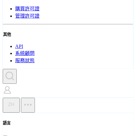
購買許可證
管理許可證
其他
API
系統顧問
服務狀態
ZH
語言