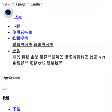
View this page in English
iSpy
下載
使用者指南
軟體授權
購買許可證
管理許可證
更多
關於
特點
企業
常見問題解答
攝影機資料庫
社區
API
系統顧問
服務狀態
聯絡我們
iSpyConnect
軟體
下載