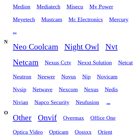
Medion
Mediatech
Misecu
Mv Power
Meyetech
Mustcam
Mc Electronics
Mercury
...
N
Neo Coolcam
Night Owl
Nvt
Netcam
Nexus Cctv
Nexxt Solution
Netcat
Neutron
Neewer
Novus
Nip
Novicam
Nvsip
Netwave
Nexcom
Nexus
Nedis
Nivian
Napco Security
Neufusion
...
O
Other
Onvif
Overmax
Office One
Optica Video
Opticam
Oossxx
Orient