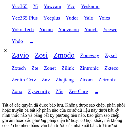
Ycc365
Yi
Yawcam
Ycc
Yeskamo
Ycc365 Plus
Yccplus
Yudor
Yale
Yoics
Yoko Tech
Yicam
Yucvision
Yunch
Yeesee
Yhdo
...
Z
Zavio
Zosi
Zmodo
Zoneway
Zyxel
Zxtech
Zte
Zonet
Zilink
Zintronic
Zkteco
Zenith Cctv
Znv
Zhejiang
Zicom
Zetronix
Zonx
Zysecurity
Z5s
Zee Cure
...
Tất cả các quyền đã được bảo lưu. Không được sao chép, phân phối
hoặc truyền bá bất kỳ phần nào của cơ sở dữ liệu này dưới bất kỳ
hình thức nào và bằng bất kỳ phương tiện nào, bao gồm sao chép,
ghi âm hoặc các phương pháp điện tử hoặc cơ học khác, mà không
có sự cho phép bằng văn bản trước của nhà xuất bản, trừ trường