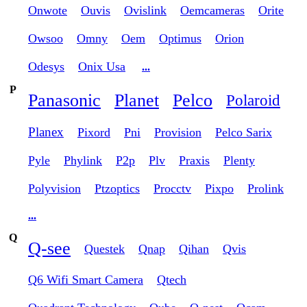
Onwote
Ouvis
Ovislink
Oemcameras
Orite
Owsoo
Omny
Oem
Optimus
Orion
Odesys
Onix Usa
...
P
Panasonic
Planet
Pelco
Polaroid
Planex
Pixord
Pni
Provision
Pelco Sarix
Pyle
Phylink
P2p
Plv
Praxis
Plenty
Polyvision
Ptzoptics
Procctv
Pixpo
Prolink
...
Q
Q-see
Questek
Qnap
Qihan
Qvis
Q6 Wifi Smart Camera
Qtech