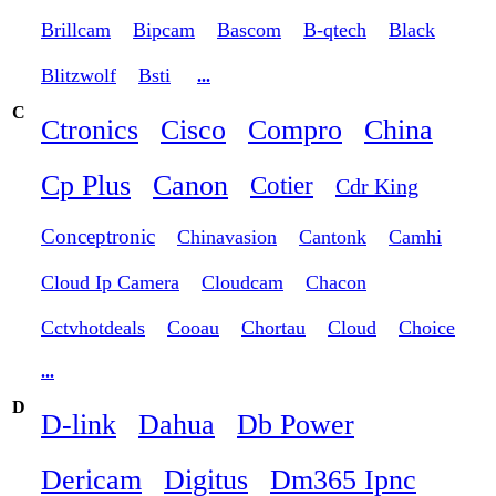
Brillcam
Bipcam
Bascom
B-qtech
Black
Blitzwolf
Bsti
...
C
Ctronics
Cisco
Compro
China
Cp Plus
Canon
Cotier
Cdr King
Conceptronic
Chinavasion
Cantonk
Camhi
Cloud Ip Camera
Cloudcam
Chacon
Cctvhotdeals
Cooau
Chortau
Cloud
Choice
...
D
D-link
Dahua
Db Power
Dericam
Digitus
Dm365 Ipnc