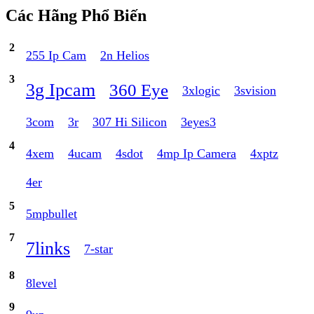
Các Hãng Phổ Biến
2
255 Ip Cam
2n Helios
3
3g Ipcam
360 Eye
3xlogic
3svision
3com
3r
307 Hi Silicon
3eyes3
4
4xem
4ucam
4sdot
4mp Ip Camera
4xptz
4er
5
5mpbullet
7
7links
7-star
8
8level
9