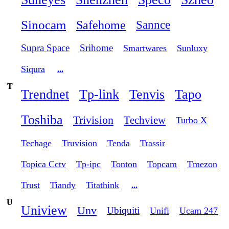
Sinocam
Safehome
Sannce
Supra Space
Srihome
Smartwares
Sunluxy
Siqura
...
T
Trendnet
Tp-link
Tenvis
Tapo
Toshiba
Trivision
Techview
Turbo X
Techage
Truvision
Tenda
Trassir
Topica Cctv
Tp-ipc
Tonton
Topcam
Tmezon
Trust
Tiandy
Titathink
...
U
Uniview
Unv
Ubiquiti
Unifi
Ucam 247