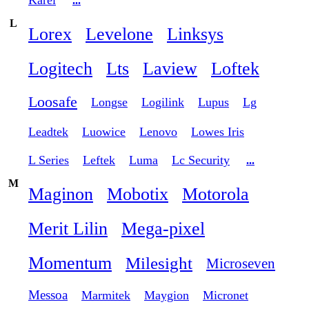
Karel
...
L
Lorex
Levelone
Linksys
Logitech
Lts
Laview
Loftek
Loosafe
Longse
Logilink
Lupus
Lg
Leadtek
Luowice
Lenovo
Lowes Iris
L Series
Leftek
Luma
Lc Security
...
M
Maginon
Mobotix
Motorola
Merit Lilin
Mega-pixel
Momentum
Milesight
Microseven
Messoa
Marmitek
Maygion
Micronet