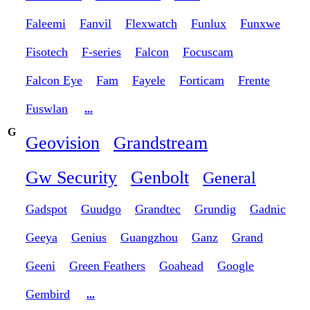
Faleemi
Fanvil
Flexwatch
Funlux
Funxwe
Fisotech
F-series
Falcon
Focuscam
Falcon Eye
Fam
Fayele
Forticam
Frente
Fuswlan
...
G
Geovision
Grandstream
Gw Security
Genbolt
General
Gadspot
Guudgo
Grandtec
Grundig
Gadnic
Geeya
Genius
Guangzhou
Ganz
Grand
Geeni
Green Feathers
Goahead
Google
Gembird
...