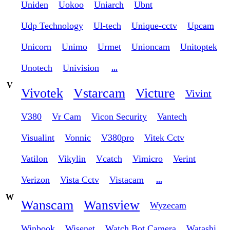
Uniden
Uokoo
Uniarch
Ubnt
Udp Technology
Ul-tech
Unique-cctv
Upcam
Unicorn
Unimo
Urmet
Unioncam
Unitoptek
Unotech
Univision
...
V
Vivotek
Vstarcam
Victure
Vivint
V380
Vr Cam
Vicon Security
Vantech
Visualint
Vonnic
V380pro
Vitek Cctv
Vatilon
Vikylin
Vcatch
Vimicro
Verint
Verizon
Vista Cctv
Vistacam
...
W
Wanscam
Wansview
Wyzecam
Winbook
Wisenet
Watch Bot Camera
Watashi