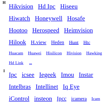
H
Hikvision
Hd Ipc
Hiseeu
Hiwatch
Honeywell
Hosafe
Hootoo
Herospeed
Heimvision
Hilook
H.view
Heden
Hunt
Htc
Huacam
Huawei
Hisilicon
Hivision
Hawking
Hd Link
...
I
Ipc
icsee
Iegeek
Imou
Instar
Intelbras
Intellinet
Iq Eye
iControl
insteon
Ipcc
icamera
Icam