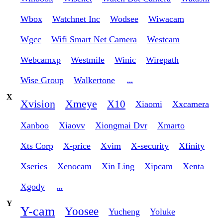
Wbox
Watchnet Inc
Wodsee
Wiwacam
Wgcc
Wifi Smart Net Camera
Westcam
Webcamxp
Westmile
Winic
Wirepath
Wise Group
Walkertone
...
X
Xvision
Xmeye
X10
Xiaomi
Xxcamera
Xanboo
Xiaovv
Xiongmai Dvr
Xmarto
Xts Corp
X-price
Xvim
X-security
Xfinity
Xseries
Xenocam
Xin Ling
Xipcam
Xenta
Xgody
...
Y
Y-cam
Yoosee
Yucheng
Yoluke