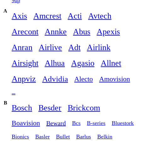
9up
A
Axis
Amcrest
Acti
Avtech
Arecont
Annke
Abus
Apexis
Anran
Airlive
Adt
Airlink
Airsight
Alhua
Agasio
Allnet
Anpviz
Advidia
Alecto
Amovision
...
B
Bosch
Besder
Brickcom
Boavision
Beward
Bcs
B-series
Bluestork
Bionics
Basler
Bullet
Barlus
Belkin