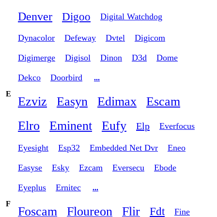
Denver
Digoo
Digital Watchdog
Dynacolor
Defeway
Dvtel
Digicom
Digimerge
Digisol
Dinon
D3d
Dome
Dekco
Doorbird
...
E
Ezviz
Easyn
Edimax
Escam
Elro
Eminent
Eufy
Elp
Everfocus
Eyesight
Esp32
Embedded Net Dvr
Eneo
Easyse
Esky
Ezcam
Eversecu
Ebode
Eyeplus
Ernitec
...
F
Foscam
Floureon
Flir
Fdt
Fine