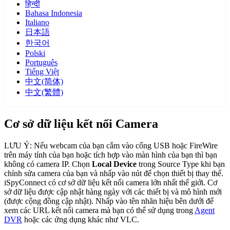
हिन्दी
Bahasa Indonesia
Italiano
日本語
한국어
Polski
Português
Tiếng Việt
中文(简体)
中文(繁體)
Cơ sở dữ liệu kết nối Camera
LƯU Ý: Nếu webcam của bạn cắm vào cổng USB hoặc FireWire
trên máy tính của bạn hoặc tích hợp vào màn hình của bạn thì bạn
không có camera IP. Chọn
Local Device
trong Source Type khi bạn
chỉnh sửa camera của bạn và nhấp vào nút để chọn thiết bị thay thế.
iSpyConnect có cơ sở dữ liệu kết nối camera lớn nhất thế giới. Cơ
sở dữ liệu được cập nhật hàng ngày với các thiết bị và mô hình mới
(được cộng đồng cập nhật). Nhấp vào tên nhãn hiệu bên dưới để
xem các URL kết nối camera mà bạn có thể sử dụng trong
Agent
DVR
hoặc các ứng dụng khác như VLC.