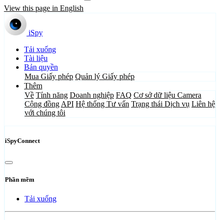
View this page in English
iSpy
Tải xuống
Tài liệu
Bản quyền
Mua Giấy phép
Quản lý Giấy phép
Thêm
Về
Tính năng
Doanh nghiệp
FAQ
Cơ sở dữ liệu Camera
Cộng đồng
API
Hệ thống Tư vấn
Trạng thái Dịch vụ
Liên hệ
với chúng tôi
iSpyConnect
Phần mềm
Tải xuống