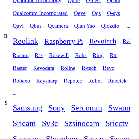
Quadrant Technology
Qube
Q-nest
Qcam
Qualcomm Incorporated
Qeye
Qgs
Q-sys
Qavi
Qbus
Qcamera
Qian Yao
Qiozdio
...
R
Reolink
Raspberry Pi
Revotech
Rvi
Rocam
Rtx
Rosewill
Rohs
Ring
Rtt
Raster
Revodata
Roline
R-tech
Revo
Robaxo
Raysharp
Repotec
Rollei
Rubetek
...
S
Samsung
Sony
Sercomm
Swann
Sricam
Sv3c
Szsinocam
Sricctv
Suneyes
Shenzhen
Speco
Szneo