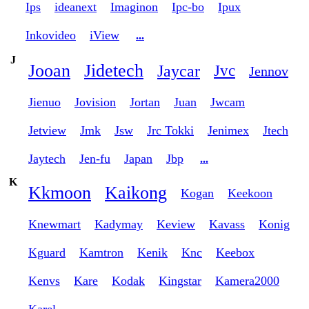
Ips
ideanext
Imaginon
Ipc-bo
Ipux
Inkovideo
iView
...
J
Jooan
Jidetech
Jaycar
Jvc
Jennov
Jienuo
Jovision
Jortan
Juan
Jwcam
Jetview
Jmk
Jsw
Jrc Tokki
Jenimex
Jtech
Jaytech
Jen-fu
Japan
Jbp
...
K
Kkmoon
Kaikong
Kogan
Keekoon
Knewmart
Kadymay
Keview
Kavass
Konig
Kguard
Kamtron
Kenik
Knc
Keebox
Kenvs
Kare
Kodak
Kingstar
Kamera2000