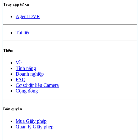
Truy cập từ xa
Agent DVR
Tài liệu
Thêm
Về
Tính năng
Doanh nghiệp
FAQ
Cơ sở dữ liệu Camera
Cộng đồng
Bản quyền
Mua Giấy phép
Quản lý Giấy phép