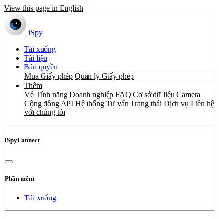
View this page in English
iSpy
Tải xuống
Tài liệu
Bản quyền
Mua Giấy phép
Quản lý Giấy phép
Thêm
Về
Tính năng
Doanh nghiệp
FAQ
Cơ sở dữ liệu Camera
Cộng đồng
API
Hệ thống Tư vấn
Trạng thái Dịch vụ
Liên hệ
với chúng tôi
iSpyConnect
Phần mềm
Tải xuống