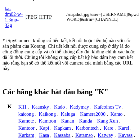
ka-
dm02-w-
/snapshot.jpg?user=[USERNAME]&pw
JPEG
HTTP
WORD]&strm=[CHANNEL]
1.3mp-
32g
* iSpyConnect không có liên kết, kết nối hoặc liên hệ nào với các
sản phẩm của Korang. Chi tiết kết nối được cung cấp ở đây là do
cộng đồng cung cấp và có thể không đầy đủ, không chính xác hoặc
đã lỗi thời. Chúng tôi không cung cấp bất kỳ bảo đảm hay cam kết
nào rằng bạn sẽ có thể kết nối với camera của mình bằng các URL
này.
Các hãng khác bắt đầu bằng "K"
K
K11
,
Kaansky
,
Kado
,
Kadymay
,
Kafeoinos Tv
,
kaicong
,
Kaikong
,
Kaluga
,
Kamera2000
,
Kamo
,
Kamote
,
Kamtron
,
Kanan
,
Kanda
,
Kang Xun
,
Kantoor
,
Kapi
,
Kapkam
,
Karbontech
,
Kare
,
Karel
,
Karkam
,
Kasa
,
Kassaba
,
Katamso
,
Katway
,
Kavass
,