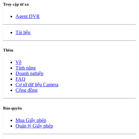
Truy cập từ xa
Agent DVR
Tài liệu
Thêm
Về
Tính năng
Doanh nghiệp
FAQ
Cơ sở dữ liệu Camera
Cộng đồng
Bản quyền
Mua Giấy phép
Quản lý Giấy phép