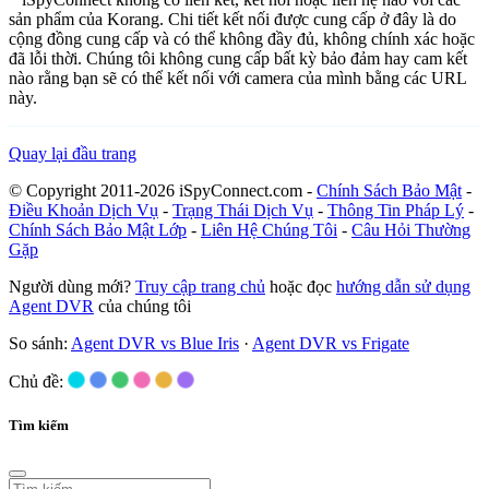
sản phẩm của Korang. Chi tiết kết nối được cung cấp ở đây là do
cộng đồng cung cấp và có thể không đầy đủ, không chính xác hoặc
đã lỗi thời. Chúng tôi không cung cấp bất kỳ bảo đảm hay cam kết
nào rằng bạn sẽ có thể kết nối với camera của mình bằng các URL
này.
Quay lại đầu trang
© Copyright 2011-2026 iSpyConnect.com -
Chính Sách Bảo Mật
-
Điều Khoản Dịch Vụ
-
Trạng Thái Dịch Vụ
-
Thông Tin Pháp Lý
-
Chính Sách Bảo Mật Lớp
-
Liên Hệ Chúng Tôi
-
Câu Hỏi Thường
Gặp
Người dùng mới?
Truy cập trang chủ
hoặc đọc
hướng dẫn sử dụng
Agent DVR
của chúng tôi
So sánh:
Agent DVR vs Blue Iris
·
Agent DVR vs Frigate
Chủ đề:
Tìm kiếm