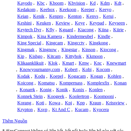
Kayodo
,
Kbc
,
Kboom
,
Kbvision
,
Kd
,
Kdm
,
Kdt
,
Kedakom
,
Keebox
,
Keekoon
,
Keeper
,
Keeyo
,
Keian
,
Kenik
,
Kenpro
,
Kenton
,
Kenvs
,
Kerui
,
Keshini
,
Keuken
,
Keview
,
Keye
,
Keypad
,
Keyseen
,
Keytech Dvr
,
Kfly
,
Kguard
,
Kiacong
,
Kiina
,
Kiirie
,
Kimpok
,
Kina Kamera
,
Kindermeubel
,
Kindle
,
King Special
,
Kingcam
,
Kingcctv
,
Kingkong
,
Kingmak
,
Kingnow
,
Kingstar
,
Kinson
,
Kiocong
,
Kip
,
Kishgo
,
Kitcam
,
Kittyhok
,
Kkmoon
,
Klikaanklikuit
,
Klok
,
Kmart
,
Kmw
,
Knc
,
Knewmart
,
Knowyournanny.com
,
Kobert
,
Kobi
,
Kocom
,
Kodak
,
Kodu
,
Koepel
,
Kogacam
,
Kogan
,
Kohlen
,
Koicong
,
Komatsu
,
Kompernass
,
Komplexfix
,
Konan
,
Konarrk
,
Konig
,
Konik
,
Konix
,
Konlen
,
Konnek Stein
,
Koogeek
,
Koolertron
,
Koomooni
,
Korang
,
Koti
,
Kowa
,
Kpi
,
Kpp
,
Kraun
,
Krissview
,
Krypton
,
Ksvp
,
Kt And C
,
Kucam
,
Kyocera
Thêm Nguồn
* iSpyConnect không có liên kết, kết nối hoặc liên hệ nào với các