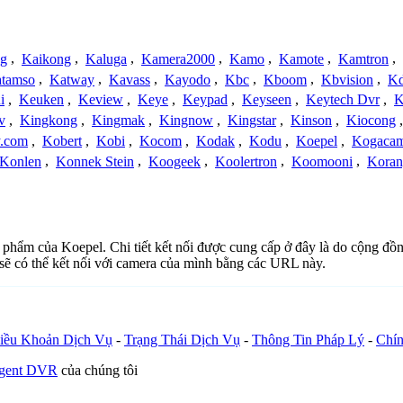
ng
,
Kaikong
,
Kaluga
,
Kamera2000
,
Kamo
,
Kamote
,
Kamtron
,
tamso
,
Katway
,
Kavass
,
Kayodo
,
Kbc
,
Kboom
,
Kbvision
,
K
i
,
Keuken
,
Keview
,
Keye
,
Keypad
,
Keyseen
,
Keytech Dvr
,
K
v
,
Kingkong
,
Kingmak
,
Kingnow
,
Kingstar
,
Kinson
,
Kiocong
.com
,
Kobert
,
Kobi
,
Kocom
,
Kodak
,
Kodu
,
Koepel
,
Kogaca
Konlen
,
Konnek Stein
,
Koogeek
,
Koolertron
,
Koomooni
,
Koran
n phẩm của Koepel. Chi tiết kết nối được cung cấp ở đây là do cộng đồ
sẽ có thể kết nối với camera của mình bằng các URL này.
iều Khoản Dịch Vụ
-
Trạng Thái Dịch Vụ
-
Thông Tin Pháp Lý
-
Chín
Agent DVR
của chúng tôi