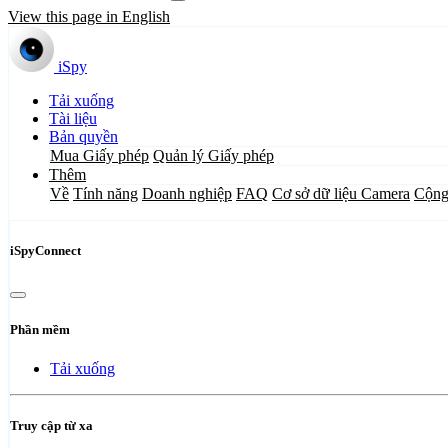
View this page in English
iSpy
Tải xuống
Tài liệu
Bản quyền
Mua Giấy phép
Quản lý Giấy phép
Thêm
Về
Tính năng
Doanh nghiệp
FAQ
Cơ sở dữ liệu Camera
Cộng
iSpyConnect
Phần mềm
Tải xuống
Truy cập từ xa