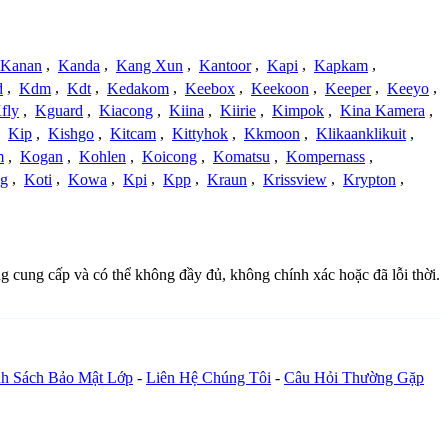
Kanan
,
Kanda
,
Kang Xun
,
Kantoor
,
Kapi
,
Kapkam
,
d
,
Kdm
,
Kdt
,
Kedakom
,
Keebox
,
Keekoon
,
Keeper
,
Keeyo
,
fly
,
Kguard
,
Kiacong
,
Kiina
,
Kiirie
,
Kimpok
,
Kina Kamera
,
,
Kip
,
Kishgo
,
Kitcam
,
Kittyhok
,
Kkmoon
,
Klikaanklikuit
,
m
,
Kogan
,
Kohlen
,
Koicong
,
Komatsu
,
Kompernass
,
g
,
Koti
,
Kowa
,
Kpi
,
Kpp
,
Kraun
,
Krissview
,
Krypton
,
ng cung cấp và có thể không đầy đủ, không chính xác hoặc đã lỗi thời.
h Sách Bảo Mật Lớp
-
Liên Hệ Chúng Tôi
-
Câu Hỏi Thường Gặp