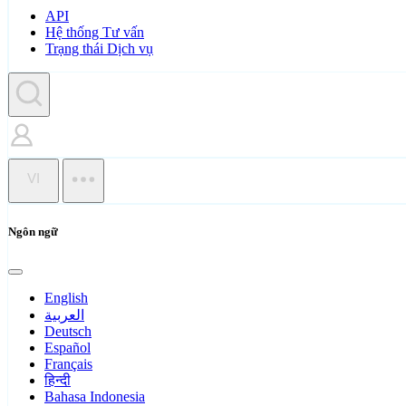
API
Hệ thống Tư vấn
Trạng thái Dịch vụ
VI
Ngôn ngữ
English
العربية
Deutsch
Español
Français
हिन्दी
Bahasa Indonesia