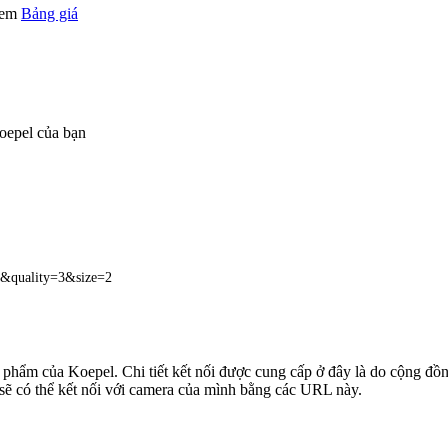
 xem
Bảng giá
oepel của bạn
&quality=3&size=2
n phẩm của Koepel. Chi tiết kết nối được cung cấp ở đây là do cộng đồ
sẽ có thể kết nối với camera của mình bằng các URL này.