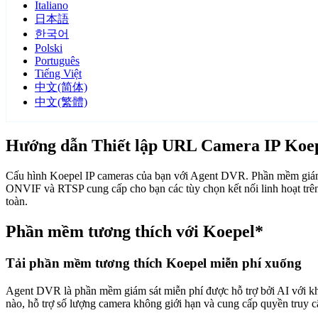
Italiano
日本語
한국어
Polski
Português
Tiếng Việt
中文(简体)
中文(繁體)
Hướng dẫn Thiết lập URL Camera IP Koe
Cấu hình Koepel IP cameras của bạn với Agent DVR. Phần mềm giám s
ONVIF và RTSP cung cấp cho bạn các tùy chọn kết nối linh hoạt trê
toàn.
Phần mềm tương thích với Koepel*
Tải phần mềm tương thích Koepel miễn phí xuống
Agent DVR là phần mềm giám sát miễn phí được hỗ trợ bởi AI với khả n
nào, hỗ trợ số lượng camera không giới hạn và cung cấp quyền truy 