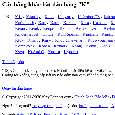
Các hãng khác bắt đầu bằng "K"
K
K11
,
Kaansky
,
Kado
,
Kadymay
,
Kafeoinos Tv
,
kaico
Karbontech
,
Kare
,
Karel
,
Karkam
,
Kasa
,
Kassaba
,
Ka
Keian
,
Kenik
,
Kenpro
,
Kenton
,
Kenvs
,
Kerui
,
Keshin
Kindermeubel
,
Kindle
,
King Special
,
Kingcam
,
Kingcct
Klok
,
Kmart
,
Kmw
,
Knc
,
Knewmart
,
Knowyournanny
Komplexfix
,
Konan
,
Konarrk
,
Konig
,
Konik
,
Konix
,
Ksvp
,
Kt And C
,
Kucam
,
Kyocera
Thêm Nguồn
* iSpyConnect không có liên kết, kết nối hoặc liên hệ nào với các sả
Chúng tôi không cung cấp bất kỳ bảo đảm hay cam kết nào rằng bạn 
Quay lại đầu trang
© Copyright 2011-2026 iSpyConnect.com -
Chính Sách Bảo Mật
-
Đ
Người dùng mới?
Truy cập trang chủ
hoặc đọc
hướng dẫn sử dụng 
So sánh:
Agent DVR vs Blue Iris
·
Agent DVR vs Frigate