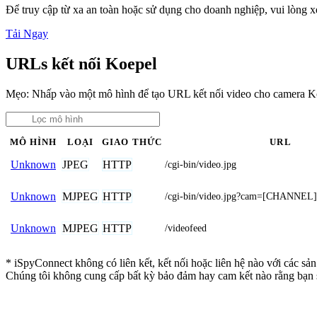
Để truy cập từ xa an toàn hoặc sử dụng cho doanh nghiệp, vui lòng
Tải Ngay
URLs kết nối Koepel
Mẹo: Nhấp vào một mô hình để tạo URL kết nối video cho camera K
MÔ HÌNH
LOẠI
GIAO THỨC
URL
JPEG
HTTP
Unknown
/cgi-bin/video.jpg
MJPEG
HTTP
Unknown
/cgi-bin/video.jpg?cam=[CHANNEL]
MJPEG
HTTP
Unknown
/videofeed
* iSpyConnect không có liên kết, kết nối hoặc liên hệ nào với các sả
Chúng tôi không cung cấp bất kỳ bảo đảm hay cam kết nào rằng bạn 