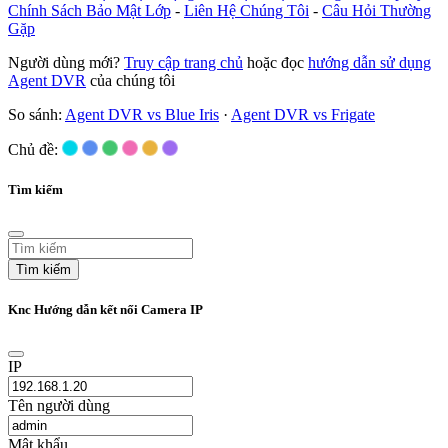
Chính Sách Bảo Mật Lớp
-
Liên Hệ Chúng Tôi
-
Câu Hỏi Thường
Gặp
Người dùng mới?
Truy cập trang chủ
hoặc đọc
hướng dẫn sử dụng
Agent DVR
của chúng tôi
So sánh:
Agent DVR vs Blue Iris
·
Agent DVR vs Frigate
Chủ đề:
Tìm kiếm
Tìm kiếm
Knc Hướng dẫn kết nối Camera IP
IP
Tên người dùng
Mật khẩu