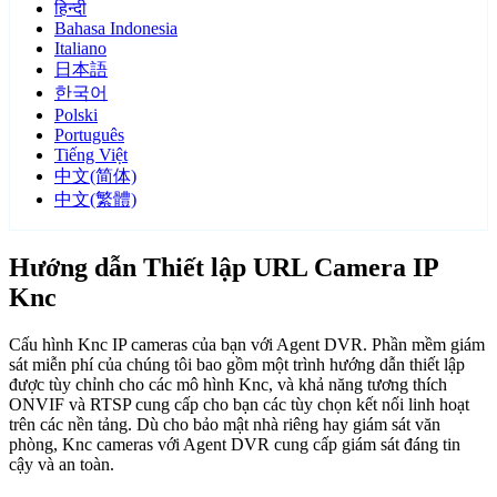
हिन्दी
Bahasa Indonesia
Italiano
日本語
한국어
Polski
Português
Tiếng Việt
中文(简体)
中文(繁體)
Hướng dẫn Thiết lập URL Camera IP
Knc
Cấu hình Knc IP cameras của bạn với Agent DVR. Phần mềm giám
sát miễn phí của chúng tôi bao gồm một trình hướng dẫn thiết lập
được tùy chỉnh cho các mô hình Knc, và khả năng tương thích
ONVIF và RTSP cung cấp cho bạn các tùy chọn kết nối linh hoạt
trên các nền tảng. Dù cho bảo mật nhà riêng hay giám sát văn
phòng, Knc cameras với Agent DVR cung cấp giám sát đáng tin
cậy và an toàn.