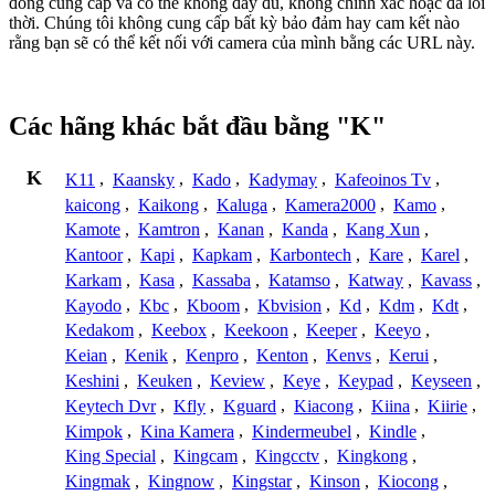
đồng cung cấp và có thể không đầy đủ, không chính xác hoặc đã lỗi
thời. Chúng tôi không cung cấp bất kỳ bảo đảm hay cam kết nào
rằng bạn sẽ có thể kết nối với camera của mình bằng các URL này.
Các hãng khác bắt đầu bằng "K"
K
K11
,
Kaansky
,
Kado
,
Kadymay
,
Kafeoinos Tv
,
kaicong
,
Kaikong
,
Kaluga
,
Kamera2000
,
Kamo
,
Kamote
,
Kamtron
,
Kanan
,
Kanda
,
Kang Xun
,
Kantoor
,
Kapi
,
Kapkam
,
Karbontech
,
Kare
,
Karel
,
Karkam
,
Kasa
,
Kassaba
,
Katamso
,
Katway
,
Kavass
,
Kayodo
,
Kbc
,
Kboom
,
Kbvision
,
Kd
,
Kdm
,
Kdt
,
Kedakom
,
Keebox
,
Keekoon
,
Keeper
,
Keeyo
,
Keian
,
Kenik
,
Kenpro
,
Kenton
,
Kenvs
,
Kerui
,
Keshini
,
Keuken
,
Keview
,
Keye
,
Keypad
,
Keyseen
,
Keytech Dvr
,
Kfly
,
Kguard
,
Kiacong
,
Kiina
,
Kiirie
,
Kimpok
,
Kina Kamera
,
Kindermeubel
,
Kindle
,
King Special
,
Kingcam
,
Kingcctv
,
Kingkong
,
Kingmak
,
Kingnow
,
Kingstar
,
Kinson
,
Kiocong
,