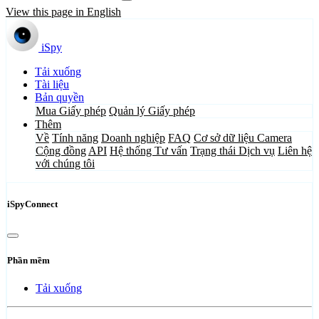
View this page in English
iSpy
Tải xuống
Tài liệu
Bản quyền
Mua Giấy phép
Quản lý Giấy phép
Thêm
Về
Tính năng
Doanh nghiệp
FAQ
Cơ sở dữ liệu Camera
Cộng đồng
API
Hệ thống Tư vấn
Trạng thái Dịch vụ
Liên hệ
với chúng tôi
iSpyConnect
Phần mềm
Tải xuống