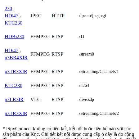
230
,
JPEG
HTTP
HDi47
,
/ipcam/jpeg.cgi
KTC230
FFMPEG
RTSP
HDBi230
/11
HDi47
,
FFMPEG
RTSP
/stream0
p3BR4XIR
FFMPEG
RTSP
p3TR3XIR
/Streaming/Channels/1
FFMPEG
RTSP
KTC230
/h264
VLC
RTSP
p3LR3IR
/live.sdp
FFMPEG
RTSP
p3TR3XIR
/Streaming/Channels/2
* iSpyConnect không có liên kết, kết nối hoặc liên hệ nào với các
sản phẩm của Knc. Chi tiết kết nối được cung cấp ở đây là do cộng