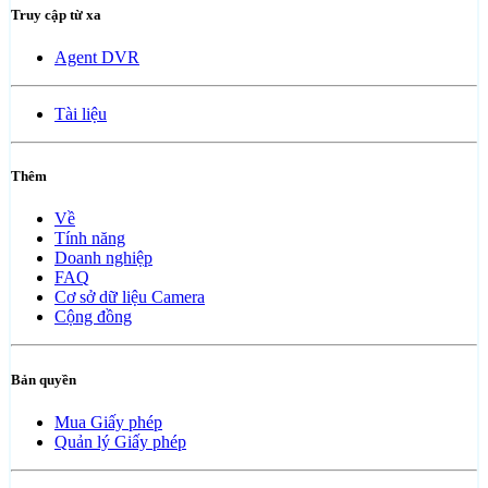
Truy cập từ xa
Agent DVR
Tài liệu
Thêm
Về
Tính năng
Doanh nghiệp
FAQ
Cơ sở dữ liệu Camera
Cộng đồng
Bản quyền
Mua Giấy phép
Quản lý Giấy phép