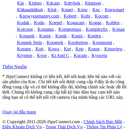
Kip
,
Kishgo
,
Kitcam
,
Kittyhok
,
Kkmoon
,
Klikaanklikuit
,
Klok
,
Kmart
,
Kmw
,
Knc
,
Knewmart
,
Knowyournanny.com
,
Kobert
,
Kobi
,
Kocom
,
Kodak
,
Kodu
,
Koepel
,
Kogacam
,
Kogan
,
Kohlen
,
Koicong
,
Komatsu
,
Kompernass
,
Komplexfix
,
Konan
,
Konarrk
,
Konig
,
Konik
,
Konix
,
Konlen
,
Konnek Stein
,
Koogeek
,
Koolertron
,
Koomooni
,
Korang
,
Koti
,
Kowa
,
Kpi
,
Kpp
,
Kraun
,
Krissview
,
Krypton
,
Ksvp
,
Kt And C
,
Kucam
,
Kyocera
Thêm Nguồn
* iSpyConnect không có liên kết, kết nối hoặc liên hệ nào với các
sản phẩm của Knc. Chi tiết kết nối được cung cấp ở đây là do cộng
đồng cung cấp và có thể không đầy đủ, không chính xác hoặc đã lỗi
thời. Chúng tôi không cung cấp bất kỳ bảo đảm hay cam kết nào
rằng bạn sẽ có thể kết nối với camera của mình bằng các URL này.
Quay lại đầu trang
© Copyright 2011-2026 iSpyConnect.com -
Chính Sách Bảo Mật
-
Điều Khoản Dịch Vụ
-
Trạng Thái Dịch Vụ
-
Thông Tin Pháp Lý
-