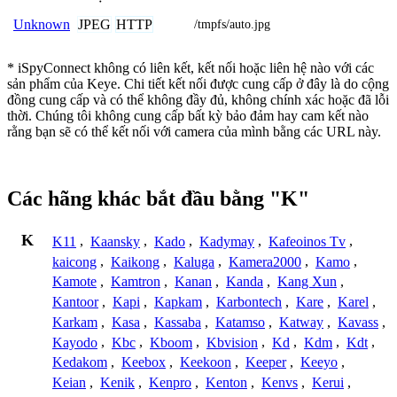
JPEG
HTTP
Unknown
/tmpfs/auto.jpg
* iSpyConnect không có liên kết, kết nối hoặc liên hệ nào với các
sản phẩm của Keye. Chi tiết kết nối được cung cấp ở đây là do cộng
đồng cung cấp và có thể không đầy đủ, không chính xác hoặc đã lỗi
thời. Chúng tôi không cung cấp bất kỳ bảo đảm hay cam kết nào
rằng bạn sẽ có thể kết nối với camera của mình bằng các URL này.
Các hãng khác bắt đầu bằng "K"
K
K11
,
Kaansky
,
Kado
,
Kadymay
,
Kafeoinos Tv
,
kaicong
,
Kaikong
,
Kaluga
,
Kamera2000
,
Kamo
,
Kamote
,
Kamtron
,
Kanan
,
Kanda
,
Kang Xun
,
Kantoor
,
Kapi
,
Kapkam
,
Karbontech
,
Kare
,
Karel
,
Karkam
,
Kasa
,
Kassaba
,
Katamso
,
Katway
,
Kavass
,
Kayodo
,
Kbc
,
Kboom
,
Kbvision
,
Kd
,
Kdm
,
Kdt
,
Kedakom
,
Keebox
,
Keekoon
,
Keeper
,
Keeyo
,
Keian
,
Kenik
,
Kenpro
,
Kenton
,
Kenvs
,
Kerui
,