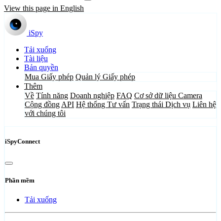
View this page in English
iSpy
Tải xuống
Tài liệu
Bản quyền
Mua Giấy phép
Quản lý Giấy phép
Thêm
Về
Tính năng
Doanh nghiệp
FAQ
Cơ sở dữ liệu Camera
Cộng đồng
API
Hệ thống Tư vấn
Trạng thái Dịch vụ
Liên hệ
với chúng tôi
iSpyConnect
Phần mềm
Tải xuống