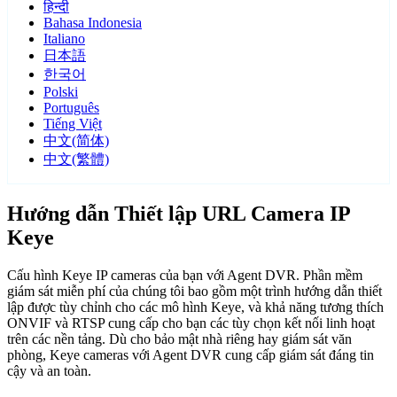
हिन्दी
Bahasa Indonesia
Italiano
日本語
한국어
Polski
Português
Tiếng Việt
中文(简体)
中文(繁體)
Hướng dẫn Thiết lập URL Camera IP
Keye
Cấu hình Keye IP cameras của bạn với Agent DVR. Phần mềm
giám sát miễn phí của chúng tôi bao gồm một trình hướng dẫn thiết
lập được tùy chỉnh cho các mô hình Keye, và khả năng tương thích
ONVIF và RTSP cung cấp cho bạn các tùy chọn kết nối linh hoạt
trên các nền tảng. Dù cho bảo mật nhà riêng hay giám sát văn
phòng, Keye cameras với Agent DVR cung cấp giám sát đáng tin
cậy và an toàn.