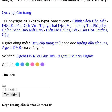
Quay lại đầu trang
© Copyright 2011-2026 iSpyConnect.com -
Chính Sách Bảo Mật
-
Điều Khoản Dịch Vụ
-
Trạng Thái Dịch Vụ
-
Thông Tin Pháp Lý
-
Chính Sách Bảo Mật Lớp
-
Liên Hệ Chúng Tôi
-
Câu Hỏi Thường
Gặp
Người dùng mới?
Truy cập trang chủ
hoặc đọc
hướng dẫn sử dụng
Agent DVR
của chúng tôi
So sánh:
Agent DVR vs Blue Iris
·
Agent DVR vs Frigate
Chủ đề:
Tìm kiếm
Tìm kiếm
Keye Hướng dẫn kết nối Camera IP