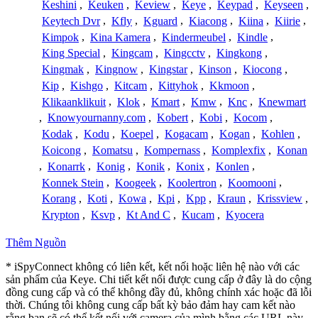
Keshini
,
Keuken
,
Keview
,
Keye
,
Keypad
,
Keyseen
,
Keytech Dvr
,
Kfly
,
Kguard
,
Kiacong
,
Kiina
,
Kiirie
,
Kimpok
,
Kina Kamera
,
Kindermeubel
,
Kindle
,
King Special
,
Kingcam
,
Kingcctv
,
Kingkong
,
Kingmak
,
Kingnow
,
Kingstar
,
Kinson
,
Kiocong
,
Kip
,
Kishgo
,
Kitcam
,
Kittyhok
,
Kkmoon
,
Klikaanklikuit
,
Klok
,
Kmart
,
Kmw
,
Knc
,
Knewmart
,
Knowyournanny.com
,
Kobert
,
Kobi
,
Kocom
,
Kodak
,
Kodu
,
Koepel
,
Kogacam
,
Kogan
,
Kohlen
,
Koicong
,
Komatsu
,
Kompernass
,
Komplexfix
,
Konan
,
Konarrk
,
Konig
,
Konik
,
Konix
,
Konlen
,
Konnek Stein
,
Koogeek
,
Koolertron
,
Koomooni
,
Korang
,
Koti
,
Kowa
,
Kpi
,
Kpp
,
Kraun
,
Krissview
,
Krypton
,
Ksvp
,
Kt And C
,
Kucam
,
Kyocera
Thêm Nguồn
* iSpyConnect không có liên kết, kết nối hoặc liên hệ nào với các
sản phẩm của Keye. Chi tiết kết nối được cung cấp ở đây là do cộng
đồng cung cấp và có thể không đầy đủ, không chính xác hoặc đã lỗi
thời. Chúng tôi không cung cấp bất kỳ bảo đảm hay cam kết nào
rằng bạn sẽ có thể kết nối với camera của mình bằng các URL này.