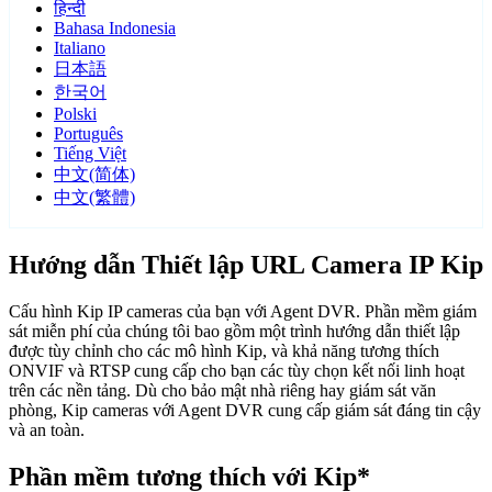
हिन्दी
Bahasa Indonesia
Italiano
日本語
한국어
Polski
Português
Tiếng Việt
中文(简体)
中文(繁體)
Hướng dẫn Thiết lập URL Camera IP Kip
Cấu hình Kip IP cameras của bạn với Agent DVR. Phần mềm giám
sát miễn phí của chúng tôi bao gồm một trình hướng dẫn thiết lập
được tùy chỉnh cho các mô hình Kip, và khả năng tương thích
ONVIF và RTSP cung cấp cho bạn các tùy chọn kết nối linh hoạt
trên các nền tảng. Dù cho bảo mật nhà riêng hay giám sát văn
phòng, Kip cameras với Agent DVR cung cấp giám sát đáng tin cậy
và an toàn.
Phần mềm tương thích với Kip*