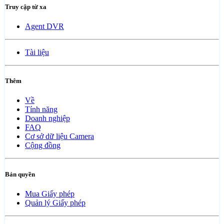
Truy cập từ xa
Agent DVR
Tài liệu
Thêm
Về
Tính năng
Doanh nghiệp
FAQ
Cơ sở dữ liệu Camera
Cộng đồng
Bản quyền
Mua Giấy phép
Quản lý Giấy phép