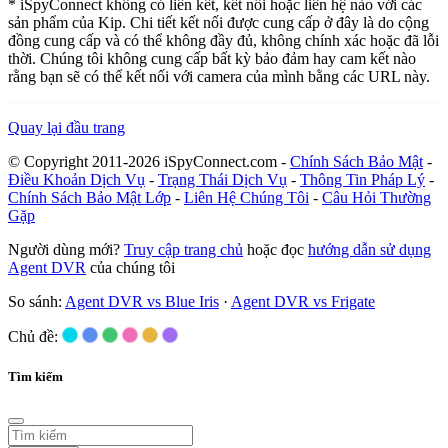
* iSpyConnect không có liên kết, kết nối hoặc liên hệ nào với các
sản phẩm của Kip. Chi tiết kết nối được cung cấp ở đây là do cộng
đồng cung cấp và có thể không đầy đủ, không chính xác hoặc đã lỗi
thời. Chúng tôi không cung cấp bất kỳ bảo đảm hay cam kết nào
rằng bạn sẽ có thể kết nối với camera của mình bằng các URL này.
Quay lại đầu trang
© Copyright 2011-2026 iSpyConnect.com -
Chính Sách Bảo Mật
-
Điều Khoản Dịch Vụ
-
Trạng Thái Dịch Vụ
-
Thông Tin Pháp Lý
-
Chính Sách Bảo Mật Lớp
-
Liên Hệ Chúng Tôi
-
Câu Hỏi Thường
Gặp
Người dùng mới?
Truy cập trang chủ
hoặc đọc
hướng dẫn sử dụng
Agent DVR
của chúng tôi
So sánh:
Agent DVR vs Blue Iris
·
Agent DVR vs Frigate
Chủ đề:
Tìm kiếm