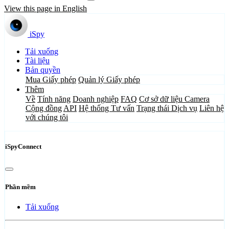
View this page in English
iSpy
Tải xuống
Tài liệu
Bản quyền
Mua Giấy phép
Quản lý Giấy phép
Thêm
Về
Tính năng
Doanh nghiệp
FAQ
Cơ sở dữ liệu Camera
Cộng đồng
API
Hệ thống Tư vấn
Trạng thái Dịch vụ
Liên hệ
với chúng tôi
iSpyConnect
Phần mềm
Tải xuống