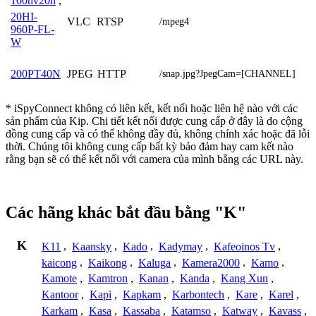
100hv20h
,
20HI-
VLC
RTSP
/mpeg4
960P-FL-
W
JPEG
HTTP
200PT40N
/snap.jpg?JpegCam=[CHANNEL]
* iSpyConnect không có liên kết, kết nối hoặc liên hệ nào với các
sản phẩm của Kip. Chi tiết kết nối được cung cấp ở đây là do cộng
đồng cung cấp và có thể không đầy đủ, không chính xác hoặc đã lỗi
thời. Chúng tôi không cung cấp bất kỳ bảo đảm hay cam kết nào
rằng bạn sẽ có thể kết nối với camera của mình bằng các URL này.
Các hãng khác bắt đầu bằng "K"
K
K11
,
Kaansky
,
Kado
,
Kadymay
,
Kafeoinos Tv
,
kaicong
,
Kaikong
,
Kaluga
,
Kamera2000
,
Kamo
,
Kamote
,
Kamtron
,
Kanan
,
Kanda
,
Kang Xun
,
Kantoor
,
Kapi
,
Kapkam
,
Karbontech
,
Kare
,
Karel
,
Karkam
,
Kasa
,
Kassaba
,
Katamso
,
Katway
,
Kavass
,