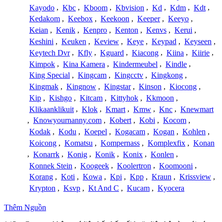
Kayodo
,
Kbc
,
Kboom
,
Kbvision
,
Kd
,
Kdm
,
Kdt
,
Kedakom
,
Keebox
,
Keekoon
,
Keeper
,
Keeyo
,
Keian
,
Kenik
,
Kenpro
,
Kenton
,
Kenvs
,
Kerui
,
Keshini
,
Keuken
,
Keview
,
Keye
,
Keypad
,
Keyseen
,
Keytech Dvr
,
Kfly
,
Kguard
,
Kiacong
,
Kiina
,
Kiirie
,
Kimpok
,
Kina Kamera
,
Kindermeubel
,
Kindle
,
King Special
,
Kingcam
,
Kingcctv
,
Kingkong
,
Kingmak
,
Kingnow
,
Kingstar
,
Kinson
,
Kiocong
,
Kip
,
Kishgo
,
Kitcam
,
Kittyhok
,
Kkmoon
,
Klikaanklikuit
,
Klok
,
Kmart
,
Kmw
,
Knc
,
Knewmart
,
Knowyournanny.com
,
Kobert
,
Kobi
,
Kocom
,
Kodak
,
Kodu
,
Koepel
,
Kogacam
,
Kogan
,
Kohlen
,
Koicong
,
Komatsu
,
Kompernass
,
Komplexfix
,
Konan
,
Konarrk
,
Konig
,
Konik
,
Konix
,
Konlen
,
Konnek Stein
,
Koogeek
,
Koolertron
,
Koomooni
,
Korang
,
Koti
,
Kowa
,
Kpi
,
Kpp
,
Kraun
,
Krissview
,
Krypton
,
Ksvp
,
Kt And C
,
Kucam
,
Kyocera
Thêm Nguồn