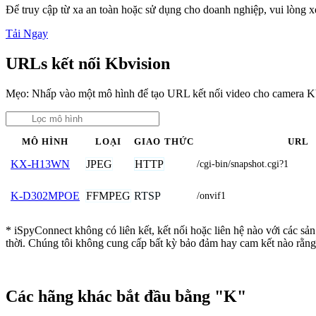
Để truy cập từ xa an toàn hoặc sử dụng cho doanh nghiệp, vui lòng
Tải Ngay
URLs kết nối Kbvision
Mẹo: Nhấp vào một mô hình để tạo URL kết nối video cho camera K
MÔ HÌNH
LOẠI
GIAO THỨC
URL
JPEG
HTTP
KX-H13WN
/cgi-bin/snapshot.cgi?1
FFMPEG
RTSP
K-D302MPOE
/onvif1
* iSpyConnect không có liên kết, kết nối hoặc liên hệ nào với các s
thời. Chúng tôi không cung cấp bất kỳ bảo đảm hay cam kết nào rằng
Các hãng khác bắt đầu bằng "K"