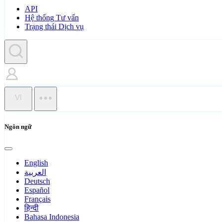
API
Hệ thống Tư vấn
Trạng thái Dịch vụ
VI
Ngôn ngữ
English
العربية
Deutsch
Español
Français
हिन्दी
Bahasa Indonesia