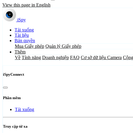
View this page in English
iSpy
Tải xuống
Tài liệu
Bản quyền
Mua Giấy phép
Quản lý Giấy phép
Thêm
Về
Tính năng
Doanh nghiệp
FAQ
Cơ sở dữ liệu Camera
Cộng
iSpyConnect
Phần mềm
Tải xuống
Truy cập từ xa