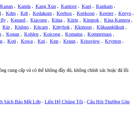
Kanan
,
Kanda
,
Kang Xun
,
Kantoor
,
Kapi
,
Kapkam
,
d
,
Kdm
,
Kdt
,
Kedakom
,
Keebox
,
Keekoon
,
Keeper
,
Keeyo
,
fly
,
Kguard
,
Kiacong
,
Kiina
,
Kiirie
,
Kimpok
,
Kina Kamera
,
,
Kip
,
Kishgo
,
Kitcam
,
Kittyhok
,
Kkmoon
,
Klikaanklikuit
,
m
,
Kogan
,
Kohlen
,
Koicong
,
Komatsu
,
Kompernass
,
g
,
Koti
,
Kowa
,
Kpi
,
Kpp
,
Kraun
,
Krissview
,
Krypton
,
đồng cung cấp và có thể không đầy đủ, không chính xác hoặc đã lỗi
h Sách Bảo Mật Lớp
-
Liên Hệ Chúng Tôi
-
Câu Hỏi Thường Gặp