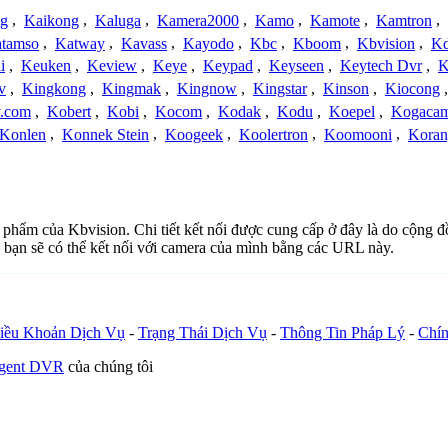
ng
,
Kaikong
,
Kaluga
,
Kamera2000
,
Kamo
,
Kamote
,
Kamtron
,
tamso
,
Katway
,
Kavass
,
Kayodo
,
Kbc
,
Kboom
,
Kbvision
,
K
i
,
Keuken
,
Keview
,
Keye
,
Keypad
,
Keyseen
,
Keytech Dvr
,
K
v
,
Kingkong
,
Kingmak
,
Kingnow
,
Kingstar
,
Kinson
,
Kiocong
.com
,
Kobert
,
Kobi
,
Kocom
,
Kodak
,
Kodu
,
Koepel
,
Kogaca
Konlen
,
Konnek Stein
,
Koogeek
,
Koolertron
,
Koomooni
,
Koran
ản phẩm của Kbvision. Chi tiết kết nối được cung cấp ở đây là do cộng 
 bạn sẽ có thể kết nối với camera của mình bằng các URL này.
iều Khoản Dịch Vụ
-
Trạng Thái Dịch Vụ
-
Thông Tin Pháp Lý
-
Chín
Agent DVR
của chúng tôi