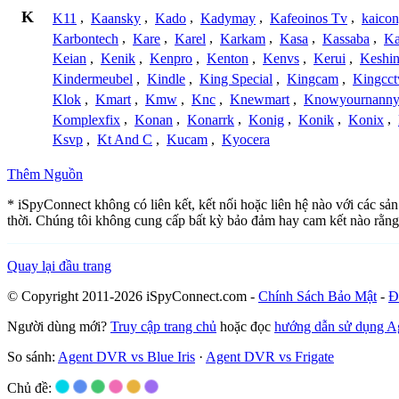
K
K11
,
Kaansky
,
Kado
,
Kadymay
,
Kafeoinos Tv
,
kaico
Karbontech
,
Kare
,
Karel
,
Karkam
,
Kasa
,
Kassaba
,
Ka
Keian
,
Kenik
,
Kenpro
,
Kenton
,
Kenvs
,
Kerui
,
Keshin
Kindermeubel
,
Kindle
,
King Special
,
Kingcam
,
Kingcct
Klok
,
Kmart
,
Kmw
,
Knc
,
Knewmart
,
Knowyournanny
Komplexfix
,
Konan
,
Konarrk
,
Konig
,
Konik
,
Konix
,
Ksvp
,
Kt And C
,
Kucam
,
Kyocera
Thêm Nguồn
* iSpyConnect không có liên kết, kết nối hoặc liên hệ nào với các s
thời. Chúng tôi không cung cấp bất kỳ bảo đảm hay cam kết nào rằng
Quay lại đầu trang
© Copyright 2011-2026 iSpyConnect.com -
Chính Sách Bảo Mật
-
Đ
Người dùng mới?
Truy cập trang chủ
hoặc đọc
hướng dẫn sử dụng 
So sánh:
Agent DVR vs Blue Iris
·
Agent DVR vs Frigate
Chủ đề: