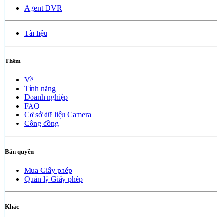
Agent DVR
Tài liệu
Thêm
Về
Tính năng
Doanh nghiệp
FAQ
Cơ sở dữ liệu Camera
Cộng đồng
Bản quyền
Mua Giấy phép
Quản lý Giấy phép
Khác