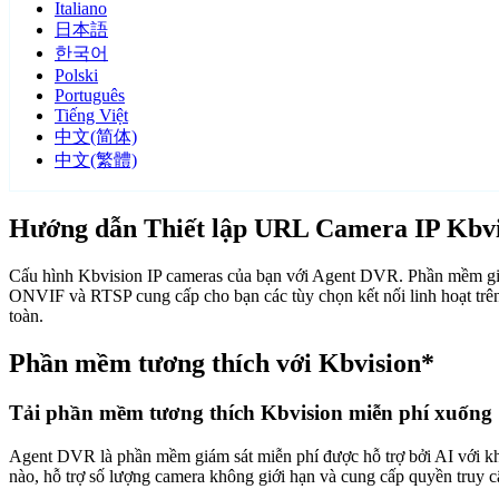
Italiano
日本語
한국어
Polski
Português
Tiếng Việt
中文(简体)
中文(繁體)
Hướng dẫn Thiết lập URL Camera IP Kbvi
Cấu hình Kbvision IP cameras của bạn với Agent DVR. Phần mềm giám
ONVIF và RTSP cung cấp cho bạn các tùy chọn kết nối linh hoạt trê
toàn.
Phần mềm tương thích với Kbvision*
Tải phần mềm tương thích Kbvision miễn phí xuống
Agent DVR là phần mềm giám sát miễn phí được hỗ trợ bởi AI với khả n
nào, hỗ trợ số lượng camera không giới hạn và cung cấp quyền truy 