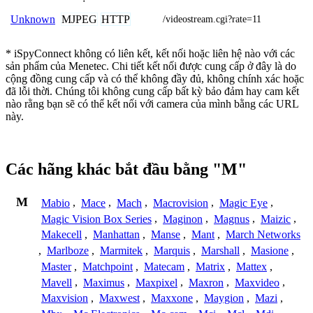
MJPEG
HTTP
Unknown
/videostream.cgi?rate=11
* iSpyConnect không có liên kết, kết nối hoặc liên hệ nào với các
sản phẩm của Menetec. Chi tiết kết nối được cung cấp ở đây là do
cộng đồng cung cấp và có thể không đầy đủ, không chính xác hoặc
đã lỗi thời. Chúng tôi không cung cấp bất kỳ bảo đảm hay cam kết
nào rằng bạn sẽ có thể kết nối với camera của mình bằng các URL
này.
Các hãng khác bắt đầu bằng "M"
M
Mabio
,
Mace
,
Mach
,
Macrovision
,
Magic Eye
,
Magic Vision Box Series
,
Maginon
,
Magnus
,
Maizic
,
Makecell
,
Manhattan
,
Manse
,
Mant
,
March Networks
,
Marlboze
,
Marmitek
,
Marquis
,
Marshall
,
Masione
,
Master
,
Matchpoint
,
Matecam
,
Matrix
,
Mattex
,
Mavell
,
Maximus
,
Maxpixel
,
Maxron
,
Maxvideo
,
Maxvision
,
Maxwest
,
Maxxone
,
Maygion
,
Mazi
,