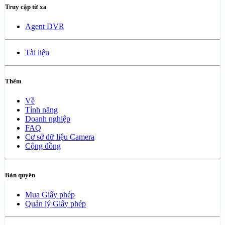
Truy cập từ xa
Agent DVR
Tài liệu
Thêm
Về
Tính năng
Doanh nghiệp
FAQ
Cơ sở dữ liệu Camera
Cộng đồng
Bản quyền
Mua Giấy phép
Quản lý Giấy phép