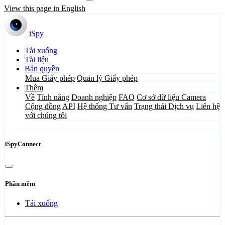
View this page in English
iSpy
Tải xuống
Tài liệu
Bản quyền
Mua Giấy phép
Quản lý Giấy phép
Thêm
Về
Tính năng
Doanh nghiệp
FAQ
Cơ sở dữ liệu Camera
Cộng đồng
API
Hệ thống Tư vấn
Trạng thái Dịch vụ
Liên hệ
với chúng tôi
iSpyConnect
Phần mềm
Tải xuống