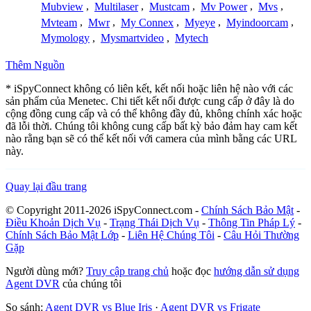
Mubview
,
Multilaser
,
Mustcam
,
Mv Power
,
Mvs
,
Mvteam
,
Mwr
,
My Connex
,
Myeye
,
Myindoorcam
,
Mymology
,
Mysmartvideo
,
Mytech
Thêm Nguồn
* iSpyConnect không có liên kết, kết nối hoặc liên hệ nào với các
sản phẩm của Menetec. Chi tiết kết nối được cung cấp ở đây là do
cộng đồng cung cấp và có thể không đầy đủ, không chính xác hoặc
đã lỗi thời. Chúng tôi không cung cấp bất kỳ bảo đảm hay cam kết
nào rằng bạn sẽ có thể kết nối với camera của mình bằng các URL
này.
Quay lại đầu trang
© Copyright 2011-2026 iSpyConnect.com -
Chính Sách Bảo Mật
-
Điều Khoản Dịch Vụ
-
Trạng Thái Dịch Vụ
-
Thông Tin Pháp Lý
-
Chính Sách Bảo Mật Lớp
-
Liên Hệ Chúng Tôi
-
Câu Hỏi Thường
Gặp
Người dùng mới?
Truy cập trang chủ
hoặc đọc
hướng dẫn sử dụng
Agent DVR
của chúng tôi
So sánh:
Agent DVR vs Blue Iris
·
Agent DVR vs Frigate