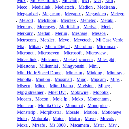
Mbx
,
Mc Electronics
,
Mc-cam
,
Mci
,
Mcl
,
Mdi
,
Meco
,
Medialink
,
Mediatech
,
Medion
,
Medisana
,
Mega-pixel
,
Megacam
,
Megapix
,
Megavideo
,
Meiego
,
Meisort
,
Melchioni
,
Memtex
,
Menetec
,
Meraki
,
Mercury
,
Mercusys
,
Merit Lilin
,
Meriva
,
Merk
,
Merkury
,
Merlan
,
Merlin
,
Meshare
,
Messoa
,
Metrocom
,
Metzler
,
Meye
,
Meyetech
,
Mi Casa Verde
,
Mia
,
Mibao
,
Micro Digital
,
Microlino
,
Micromax
,
Micronet
,
Microseven
,
Microsoft
,
Microview
,
Midas-link
,
Midconer
,
Mieke Ipcamera
,
Milesight
,
Milestone
,
Millennial
,
Mingyoushi
,
Mini
,
Mini Hd Ir Speed Dome
,
Minicam
,
Minking
,
Minnray
,
Minolta
,
Mintion
,
Miosmart
,
Mipc
,
Mipcam
,
Mips
,
Misecu
,
Mitec
,
Mitra Utama
,
Mivision
,
Mjpeg
,
Mjpg-streamer
,
Mnet Dvr
,
Mobiwire
,
Mobotix
,
Mocam
,
Mocon
,
Moja Ip
,
Moko
,
Momentum
,
Monacor
,
Monita Cctv
,
Monomat
,
Monoprice
,
Monsterip
,
Morphxstar
,
Mosafe
,
Motion
,
Motioneye
,
Moto
,
Motorola
,
Motos
,
Motru
,
Movo
,
Movols
,
Moxa
,
Mrsafe
,
Ms 3000
,
Mscamera
,
Mstar
,
Msv
,