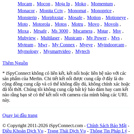
Mocam
,
Mocon
,
Moja Ip
,
Moko
,
Momentum
,
Monacor
,
Monita Cctv
,
Monomat
,
Monoprice
,
Monsterip
,
Morphxstar
,
Mosafe
,
Motion
,
Motioneye
,
Moto
,
Motorola
,
Motos
,
Motru
,
Movo
,
Movols
,
Moxa
,
Mrsafe
,
Ms 3000
,
Mscamera
,
Mstar
,
Msv
,
Mubview
,
Multilaser
,
Mustcam
,
Mv Power
,
Mvs
,
Mvteam
,
Mwr
,
My Connex
,
Myeye
,
Myindoorcam
,
Mymology
,
Mysmartvideo
,
Mytech
Thêm Nguồn
* iSpyConnect không có liên kết, kết nối hoặc liên hệ nào với các
sản phẩm của Merlin. Chi tiết kết nối được cung cấp ở đây là do
cộng đồng cung cấp và có thể không đầy đủ, không chính xác hoặc
đã lỗi thời. Chúng tôi không cung cấp bất kỳ bảo đảm hay cam kết
nào rằng bạn sẽ có thể kết nối với camera của mình bằng các URL
này.
Quay lại đầu trang
© Copyright 2011-2026 iSpyConnect.com -
Chính Sách Bảo Mật
-
Điều Khoản Dịch Vụ
-
Trạng Thái Dịch Vụ
-
Thông Tin Pháp Lý
-