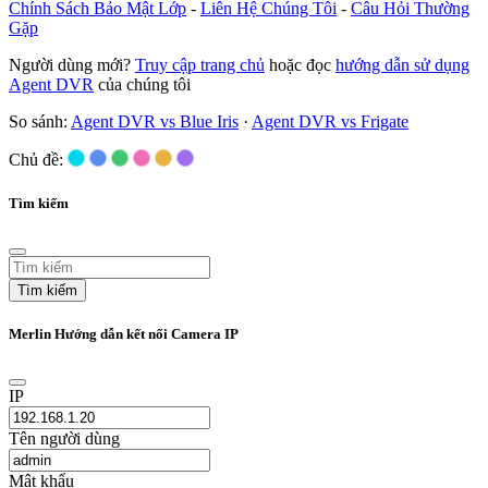
Chính Sách Bảo Mật Lớp
-
Liên Hệ Chúng Tôi
-
Câu Hỏi Thường
Gặp
Người dùng mới?
Truy cập trang chủ
hoặc đọc
hướng dẫn sử dụng
Agent DVR
của chúng tôi
So sánh:
Agent DVR vs Blue Iris
·
Agent DVR vs Frigate
Chủ đề:
Tìm kiếm
Tìm kiếm
Merlin Hướng dẫn kết nối Camera IP
IP
Tên người dùng
Mật khẩu