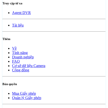
Truy cập từ xa
Agent DVR
Tài liệu
Thêm
Về
Tính năng
Doanh nghiệp
FAQ
Cơ sở dữ liệu Camera
Cộng đồng
Bản quyền
Mua Giấy phép
Quản lý Giấy phép