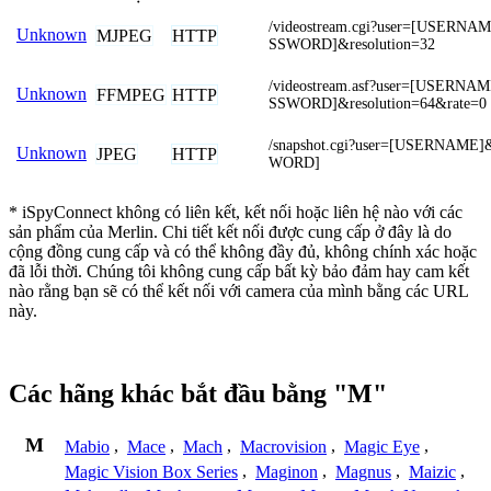
/videostream.cgi?user=[USERN
Unknown
MJPEG
HTTP
SSWORD]&resolution=32
/videostream.asf?user=[USERN
Unknown
FFMPEG
HTTP
SSWORD]&resolution=64&rate=0
/snapshot.cgi?user=[USERNAME
Unknown
JPEG
HTTP
WORD]
* iSpyConnect không có liên kết, kết nối hoặc liên hệ nào với các
sản phẩm của Merlin. Chi tiết kết nối được cung cấp ở đây là do
cộng đồng cung cấp và có thể không đầy đủ, không chính xác hoặc
đã lỗi thời. Chúng tôi không cung cấp bất kỳ bảo đảm hay cam kết
nào rằng bạn sẽ có thể kết nối với camera của mình bằng các URL
này.
Các hãng khác bắt đầu bằng "M"
M
Mabio
,
Mace
,
Mach
,
Macrovision
,
Magic Eye
,
Magic Vision Box Series
,
Maginon
,
Magnus
,
Maizic
,