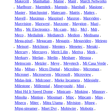
Makecell
,
Manhattan
,
Manse
,
Mant
,
March Networks
,
Marlboze
,
Marmitek
,
Marquis
,
Marshall
,
Masione
,
Master
,
Matchpoint
,
Matecam
,
Matrix
,
Mattex
,
Mavell
,
Maximus
,
Maxpixel
,
Maxron
,
Maxvideo
,
Maxvision
,
Maxwest
,
Maxxone
,
Maygion
,
Mazi
,
Mbx
,
Mc Electronics
,
Mc-cam
,
Mci
,
Mcl
,
Mdi
,
Meco
,
Medialink
,
Mediatech
,
Medion
,
Medisana
,
Mega-pixel
,
Megacam
,
Megapix
,
Megavideo
,
Meiego
,
Meisort
,
Melchioni
,
Memtex
,
Menetec
,
Meraki
,
Mercury
,
Mercusys
,
Merit Lilin
,
Meriva
,
Merk
,
Merkury
,
Merlan
,
Merlin
,
Meshare
,
Messoa
,
Metrocom
,
Metzler
,
Meye
,
Meyetech
,
Mi Casa Verde
,
Mia
,
Mibao
,
Micro Digital
,
Microlino
,
Micromax
,
Micronet
,
Microseven
,
Microsoft
,
Microview
,
Midas-link
,
Midconer
,
Mieke Ipcamera
,
Milesight
,
Milestone
,
Millennial
,
Mingyoushi
,
Mini
,
Mini Hd Ir Speed Dome
,
Minicam
,
Minking
,
Minnray
,
Minolta
,
Mintion
,
Miosmart
,
Mipc
,
Mipcam
,
Mips
,
Misecu
,
Mitec
,
Mitra Utama
,
Mivision
,
Mjpeg
,
Mjpg-streamer
,
Mnet Dvr
,
Mobiwire
,
Mobotix
,