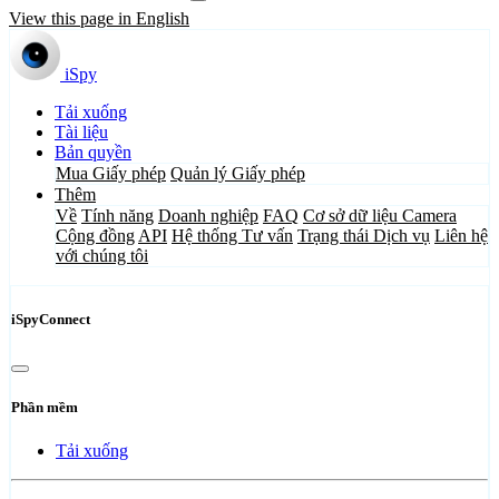
View this page in English
iSpy
Tải xuống
Tài liệu
Bản quyền
Mua Giấy phép
Quản lý Giấy phép
Thêm
Về
Tính năng
Doanh nghiệp
FAQ
Cơ sở dữ liệu Camera
Cộng đồng
API
Hệ thống Tư vấn
Trạng thái Dịch vụ
Liên hệ
với chúng tôi
iSpyConnect
Phần mềm
Tải xuống