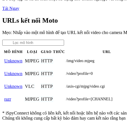
Tải Ngay
URLs kết nối Moto
Mẹo: Nhấp vào một mô hình để tạo URL kết nối video cho camera M
MÔ HÌNH
LOẠI
GIAO THỨC
URL
MJPEG
HTTP
Unknown
/img/video.mjpeg
MJPEG
HTTP
Unknown
/video?profile=0
VLC
HTTP
Unknown
/axis-cgi/mjpg/video.cgi
MJPEG
HTTP
razr
/video?profile=[CHANNEL]
* iSpyConnect không có liên kết, kết nối hoặc liên hệ nào với các sả
Chúng tôi không cung cấp bất kỳ bảo đảm hay cam kết nào rằng bạn 