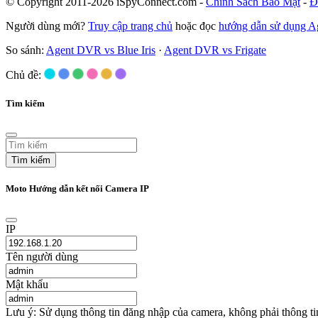
© Copyright 2011-2026 iSpyConnect.com -
Chính Sách Bảo Mật
-
Đ
Người dùng mới?
Truy cập trang chủ
hoặc đọc
hướng dẫn sử dụng 
So sánh:
Agent DVR vs Blue Iris
·
Agent DVR vs Frigate
Chủ đề:
Tìm kiếm
Tìm kiếm
Moto Hướng dẫn kết nối Camera IP
IP
Tên người dùng
Mật khẩu
Lưu ý: Sử dụng thông tin đăng nhập của camera, không phải thông t