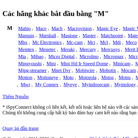
Các hãng khác bắt đầu bằng "M"
M
Mabio
,
Mace
,
Mach
,
Macrovision
,
Magic Eye
,
Magic V
Marquis
,
Marshall
,
Masione
,
Master
,
Matchpoint
,
Mat
Mbx
,
Mc Electronics
,
Mc-cam
,
Mci
,
Mcl
,
Mdi
,
Meco
Memtex
,
Menetec
,
Meraki
,
Mercury
,
Mercusys
,
Merit 
Mia
,
Mibao
,
Micro Digital
,
Microlino
,
Micromax
,
Micr
Mingyoushi
,
Mini
,
Mini Hd Ir Speed Dome
,
Minicam
,
M
Mjpg-streamer
,
Mnet Dvr
,
Mobiwire
,
Mobotix
,
Mocam
Motion
,
Motioneye
,
Moto
,
Motorola
,
Motos
,
Motru
,
,
Mwr
,
My Connex
,
Myeye
,
Myindoorcam
,
Mymology
Thêm Nguồn
* iSpyConnect không có liên kết, kết nối hoặc liên hệ nào với các sả
Chúng tôi không cung cấp bất kỳ bảo đảm hay cam kết nào rằng bạn 
Quay lại đầu trang