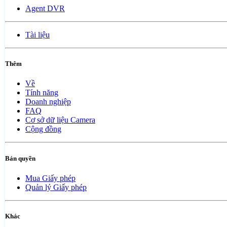
Agent DVR
Tài liệu
Thêm
Về
Tính năng
Doanh nghiệp
FAQ
Cơ sở dữ liệu Camera
Cộng đồng
Bản quyền
Mua Giấy phép
Quản lý Giấy phép
Khác