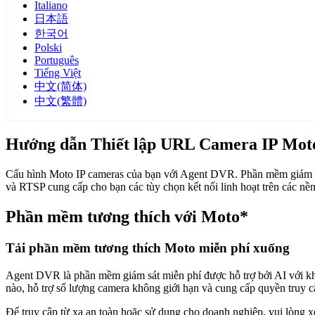
Italiano
日本語
한국어
Polski
Português
Tiếng Việt
中文(简体)
中文(繁體)
Hướng dẫn Thiết lập URL Camera IP Mot
Cấu hình Moto IP cameras của bạn với Agent DVR. Phần mềm giám sá
và RTSP cung cấp cho bạn các tùy chọn kết nối linh hoạt trên các n
Phần mềm tương thích với Moto*
Tải phần mềm tương thích Moto miễn phí xuống
Agent DVR là phần mềm giám sát miễn phí được hỗ trợ bởi AI với khả n
nào, hỗ trợ số lượng camera không giới hạn và cung cấp quyền truy 
Để truy cập từ xa an toàn hoặc sử dụng cho doanh nghiệp, vui lòng