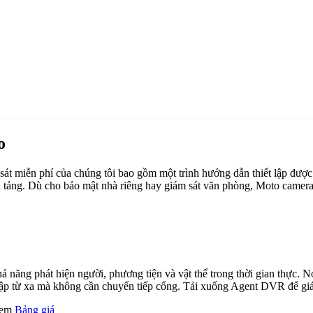
o
t miễn phí của chúng tôi bao gồm một trình hướng dẫn thiết lập đượ
ền tảng. Dù cho bảo mật nhà riêng hay giám sát văn phòng, Moto camer
ăng phát hiện người, phương tiện và vật thể trong thời gian thực. Nó 
cập từ xa mà không cần chuyển tiếp cổng. Tải xuống Agent DVR để giám
 xem
Bảng giá