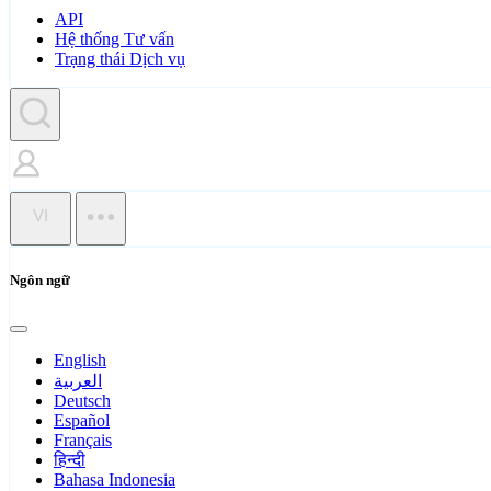
API
Hệ thống Tư vấn
Trạng thái Dịch vụ
VI
Ngôn ngữ
English
العربية
Deutsch
Español
Français
हिन्दी
Bahasa Indonesia