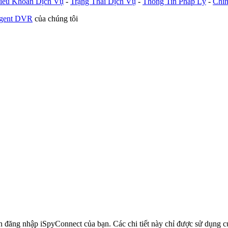
iều Khoản Dịch Vụ
-
Trạng Thái Dịch Vụ
-
Thông Tin Pháp Lý
-
Chín
Agent DVR
của chúng tôi
in đăng nhập iSpyConnect của bạn. Các chi tiết này chỉ được sử dụng