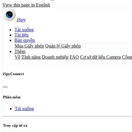
View this page in English
iSpy
Tải xuống
Tài liệu
Bản quyền
Mua Giấy phép
Quản lý Giấy phép
Thêm
Về
Tính năng
Doanh nghiệp
FAQ
Cơ sở dữ liệu Camera
Cộng
iSpyConnect
Phần mềm
Tải xuống
Truy cập từ xa