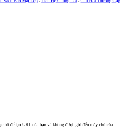
h Sách Bảo Mật Lớp
-
Liên Hệ Chúng Tôi
-
Câu Hỏi Thường Gặp
 cục bộ để tạo URL của bạn và không được gửi đến máy chủ của