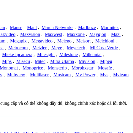
tan
,
Manse
,
Mant
,
March Networks
,
Marlboze
,
Marmitek
,
axvideo
,
Maxvision
,
Maxwest
,
Maxxone
,
Maygion
,
Mazi
,
cam
,
Megapix
,
Megavideo
,
Meiego
,
Meisort
,
Melchioni
,
oa
,
Metrocom
,
Metzler
,
Meye
,
Meyetech
,
Mi Casa Verde
,
,
Mieke Ipcamera
,
Milesight
,
Milestone
,
Millennial
,
,
Mips
,
Misecu
,
Mitec
,
Mitra Utama
,
Mivision
,
Mjpeg
,
Monomat
,
Monoprice
,
Monsterip
,
Morphxstar
,
Mosafe
,
v
,
Mubview
,
Multilaser
,
Mustcam
,
Mv Power
,
Mvs
,
Mvteam
 cung cấp và có thể không đầy đủ, không chính xác hoặc đã lỗi thời.