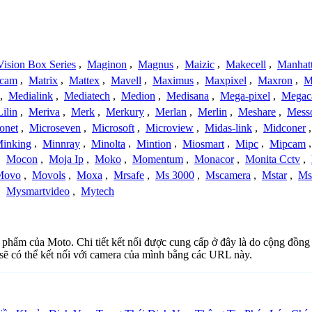
ision Box Series
,
Maginon
,
Magnus
,
Maizic
,
Makecell
,
Manhat
ecam
,
Matrix
,
Mattex
,
Mavell
,
Maximus
,
Maxpixel
,
Maxron
,
M
,
Medialink
,
Mediatech
,
Medion
,
Medisana
,
Mega-pixel
,
Mega
Lilin
,
Meriva
,
Merk
,
Merkury
,
Merlan
,
Merlin
,
Meshare
,
Mess
onet
,
Microseven
,
Microsoft
,
Microview
,
Midas-link
,
Midconer
inking
,
Minnray
,
Minolta
,
Mintion
,
Miosmart
,
Mipc
,
Mipcam
,
Mocon
,
Moja Ip
,
Moko
,
Momentum
,
Monacor
,
Monita Cctv
,
Movo
,
Movols
,
Moxa
,
Mrsafe
,
Ms 3000
,
Mscamera
,
Mstar
,
Ms
,
Mysmartvideo
,
Mytech
n phẩm của Moto. Chi tiết kết nối được cung cấp ở đây là do cộng đồng
sẽ có thể kết nối với camera của mình bằng các URL này.