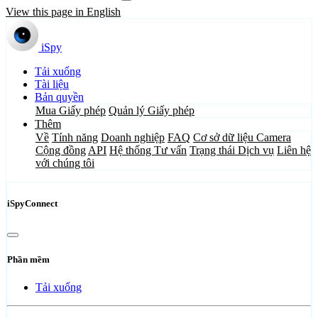
View this page in English
iSpy
Tải xuống
Tài liệu
Bản quyền
Mua Giấy phép
Quản lý Giấy phép
Thêm
Về
Tính năng
Doanh nghiệp
FAQ
Cơ sở dữ liệu Camera
Cộng đồng
API
Hệ thống Tư vấn
Trạng thái Dịch vụ
Liên hệ
với chúng tôi
iSpyConnect
Phần mềm
Tải xuống