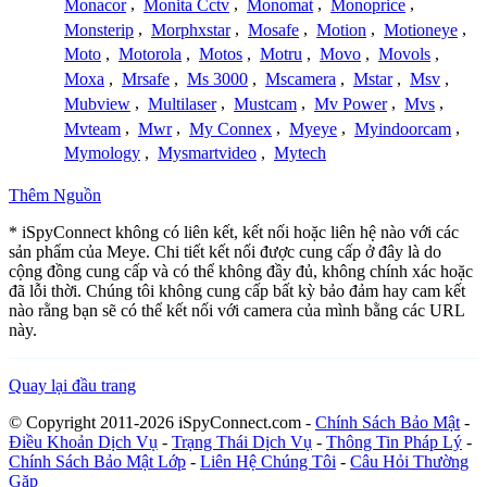
Monacor
,
Monita Cctv
,
Monomat
,
Monoprice
,
Monsterip
,
Morphxstar
,
Mosafe
,
Motion
,
Motioneye
,
Moto
,
Motorola
,
Motos
,
Motru
,
Movo
,
Movols
,
Moxa
,
Mrsafe
,
Ms 3000
,
Mscamera
,
Mstar
,
Msv
,
Mubview
,
Multilaser
,
Mustcam
,
Mv Power
,
Mvs
,
Mvteam
,
Mwr
,
My Connex
,
Myeye
,
Myindoorcam
,
Mymology
,
Mysmartvideo
,
Mytech
Thêm Nguồn
* iSpyConnect không có liên kết, kết nối hoặc liên hệ nào với các
sản phẩm của Meye. Chi tiết kết nối được cung cấp ở đây là do
cộng đồng cung cấp và có thể không đầy đủ, không chính xác hoặc
đã lỗi thời. Chúng tôi không cung cấp bất kỳ bảo đảm hay cam kết
nào rằng bạn sẽ có thể kết nối với camera của mình bằng các URL
này.
Quay lại đầu trang
© Copyright 2011-2026 iSpyConnect.com -
Chính Sách Bảo Mật
-
Điều Khoản Dịch Vụ
-
Trạng Thái Dịch Vụ
-
Thông Tin Pháp Lý
-
Chính Sách Bảo Mật Lớp
-
Liên Hệ Chúng Tôi
-
Câu Hỏi Thường
Gặp