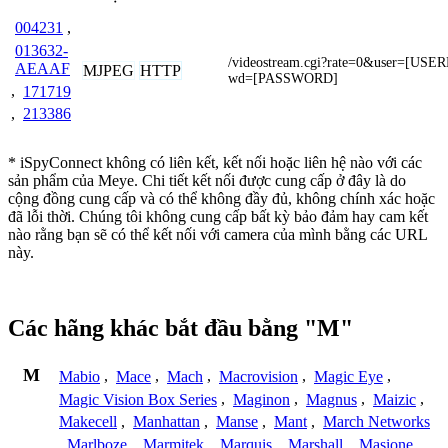
004231
,
013632-
/videostream.cgi?rate=0&user=[U
AEAAF
MJPEG
HTTP
wd=[PASSWORD]
,
171719
,
213386
* iSpyConnect không có liên kết, kết nối hoặc liên hệ nào với các
sản phẩm của Meye. Chi tiết kết nối được cung cấp ở đây là do
cộng đồng cung cấp và có thể không đầy đủ, không chính xác hoặc
đã lỗi thời. Chúng tôi không cung cấp bất kỳ bảo đảm hay cam kết
nào rằng bạn sẽ có thể kết nối với camera của mình bằng các URL
này.
Các hãng khác bắt đầu bằng "M"
M
Mabio
,
Mace
,
Mach
,
Macrovision
,
Magic Eye
,
Magic Vision Box Series
,
Maginon
,
Magnus
,
Maizic
,
Makecell
,
Manhattan
,
Manse
,
Mant
,
March Networks
,
Marlboze
,
Marmitek
,
Marquis
,
Marshall
,
Masione
,