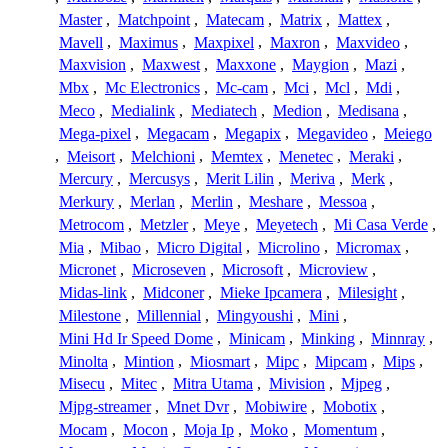
Master
,
Matchpoint
,
Matecam
,
Matrix
,
Mattex
,
Mavell
,
Maximus
,
Maxpixel
,
Maxron
,
Maxvideo
,
Maxvision
,
Maxwest
,
Maxxone
,
Maygion
,
Mazi
,
Mbx
,
Mc Electronics
,
Mc-cam
,
Mci
,
Mcl
,
Mdi
,
Meco
,
Medialink
,
Mediatech
,
Medion
,
Medisana
,
Mega-pixel
,
Megacam
,
Megapix
,
Megavideo
,
Meiego
,
Meisort
,
Melchioni
,
Memtex
,
Menetec
,
Meraki
,
Mercury
,
Mercusys
,
Merit Lilin
,
Meriva
,
Merk
,
Merkury
,
Merlan
,
Merlin
,
Meshare
,
Messoa
,
Metrocom
,
Metzler
,
Meye
,
Meyetech
,
Mi Casa Verde
,
Mia
,
Mibao
,
Micro Digital
,
Microlino
,
Micromax
,
Micronet
,
Microseven
,
Microsoft
,
Microview
,
Midas-link
,
Midconer
,
Mieke Ipcamera
,
Milesight
,
Milestone
,
Millennial
,
Mingyoushi
,
Mini
,
Mini Hd Ir Speed Dome
,
Minicam
,
Minking
,
Minnray
,
Minolta
,
Mintion
,
Miosmart
,
Mipc
,
Mipcam
,
Mips
,
Misecu
,
Mitec
,
Mitra Utama
,
Mivision
,
Mjpeg
,
Mjpg-streamer
,
Mnet Dvr
,
Mobiwire
,
Mobotix
,
Mocam
,
Mocon
,
Moja Ip
,
Moko
,
Momentum
,