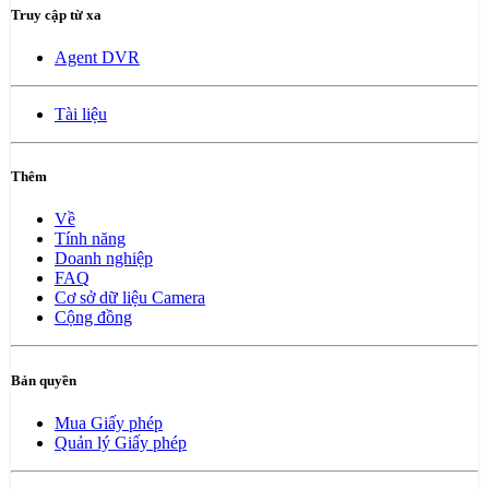
Truy cập từ xa
Agent DVR
Tài liệu
Thêm
Về
Tính năng
Doanh nghiệp
FAQ
Cơ sở dữ liệu Camera
Cộng đồng
Bản quyền
Mua Giấy phép
Quản lý Giấy phép