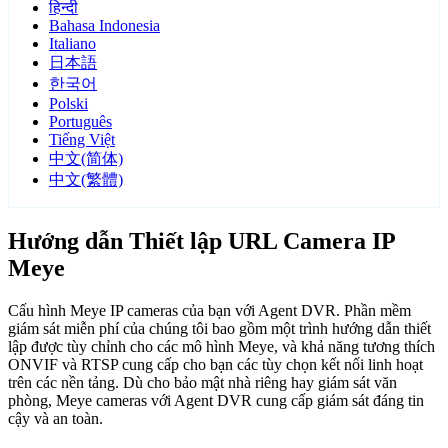
हिन्दी
Bahasa Indonesia
Italiano
日本語
한국어
Polski
Português
Tiếng Việt
中文(简体)
中文(繁體)
Hướng dẫn Thiết lập URL Camera IP
Meye
Cấu hình Meye IP cameras của bạn với Agent DVR. Phần mềm
giám sát miễn phí của chúng tôi bao gồm một trình hướng dẫn thiết
lập được tùy chỉnh cho các mô hình Meye, và khả năng tương thích
ONVIF và RTSP cung cấp cho bạn các tùy chọn kết nối linh hoạt
trên các nền tảng. Dù cho bảo mật nhà riêng hay giám sát văn
phòng, Meye cameras với Agent DVR cung cấp giám sát đáng tin
cậy và an toàn.