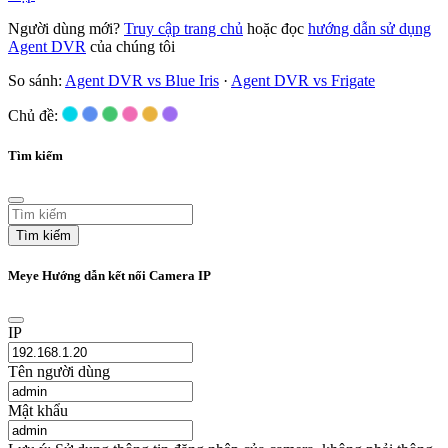
Người dùng mới?
Truy cập trang chủ
hoặc đọc
hướng dẫn sử dụng
Agent DVR
của chúng tôi
So sánh:
Agent DVR vs Blue Iris
·
Agent DVR vs Frigate
Chủ đề:
Tìm kiếm
Tìm kiếm
Meye Hướng dẫn kết nối Camera IP
IP
Tên người dùng
Mật khẩu