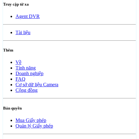
Truy cập từ xa
Agent DVR
Tài liệu
Thêm
Về
Tính năng
Doanh nghiệp
FAQ
Cơ sở dữ liệu Camera
Cộng đồng
Bản quyền
Mua Giấy phép
Quản lý Giấy phép