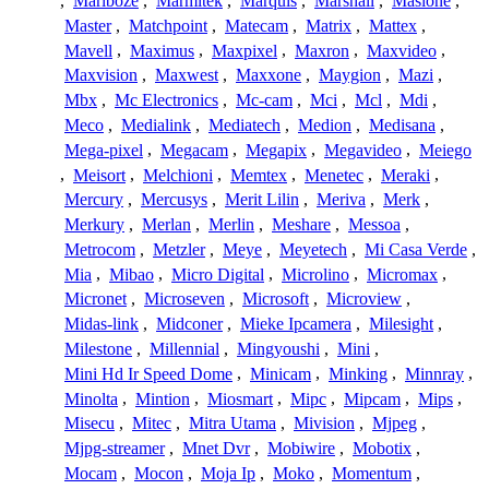
,
Marlboze
,
Marmitek
,
Marquis
,
Marshall
,
Masione
,
Master
,
Matchpoint
,
Matecam
,
Matrix
,
Mattex
,
Mavell
,
Maximus
,
Maxpixel
,
Maxron
,
Maxvideo
,
Maxvision
,
Maxwest
,
Maxxone
,
Maygion
,
Mazi
,
Mbx
,
Mc Electronics
,
Mc-cam
,
Mci
,
Mcl
,
Mdi
,
Meco
,
Medialink
,
Mediatech
,
Medion
,
Medisana
,
Mega-pixel
,
Megacam
,
Megapix
,
Megavideo
,
Meiego
,
Meisort
,
Melchioni
,
Memtex
,
Menetec
,
Meraki
,
Mercury
,
Mercusys
,
Merit Lilin
,
Meriva
,
Merk
,
Merkury
,
Merlan
,
Merlin
,
Meshare
,
Messoa
,
Metrocom
,
Metzler
,
Meye
,
Meyetech
,
Mi Casa Verde
,
Mia
,
Mibao
,
Micro Digital
,
Microlino
,
Micromax
,
Micronet
,
Microseven
,
Microsoft
,
Microview
,
Midas-link
,
Midconer
,
Mieke Ipcamera
,
Milesight
,
Milestone
,
Millennial
,
Mingyoushi
,
Mini
,
Mini Hd Ir Speed Dome
,
Minicam
,
Minking
,
Minnray
,
Minolta
,
Mintion
,
Miosmart
,
Mipc
,
Mipcam
,
Mips
,
Misecu
,
Mitec
,
Mitra Utama
,
Mivision
,
Mjpeg
,
Mjpg-streamer
,
Mnet Dvr
,
Mobiwire
,
Mobotix
,
Mocam
,
Mocon
,
Moja Ip
,
Moko
,
Momentum
,