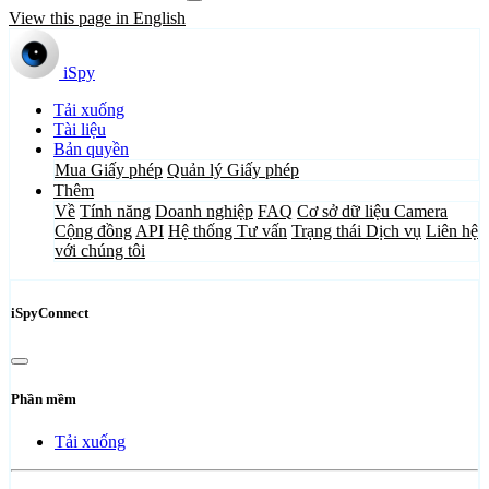
View this page in English
iSpy
Tải xuống
Tài liệu
Bản quyền
Mua Giấy phép
Quản lý Giấy phép
Thêm
Về
Tính năng
Doanh nghiệp
FAQ
Cơ sở dữ liệu Camera
Cộng đồng
API
Hệ thống Tư vấn
Trạng thái Dịch vụ
Liên hệ
với chúng tôi
iSpyConnect
Phần mềm
Tải xuống