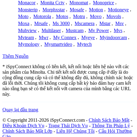
Monacor
,
Monita Cctv
,
Monomat
,
Monoprice
,
Monsterip
,
Morphxstar
,
Mosafe
,
Motion
,
Motioneye
,
Moto
,
Motorola
,
Motos
,
Motru
,
Movo
,
Movols
,
Moxa
,
Mrsafe
,
Ms 3000
,
Mscamera
,
Mstar
,
Msv
,
Mubview
,
Multilaser
,
Mustcam
,
Mv Power
,
Mvs
,
Mvteam
,
Mwr
,
My Connex
,
Myeye
,
Myindoorcam
,
Mymology
,
Mysmartvideo
,
Mytech
Thêm Nguồn
* iSpyConnect không có liên kết, kết nối hoặc liên hệ nào với các
sản phẩm của Minolta. Chi tiết kết nối được cung cấp ở đây là do
cộng đồng cung cấp và có thể không đầy đủ, không chính xác hoặc
đã lỗi thời. Chúng tôi không cung cấp bất kỳ bảo đảm hay cam kết
nào rằng bạn sẽ có thể kết nối với camera của mình bằng các URL
này.
Quay lại đầu trang
© Copyright 2011-2026 iSpyConnect.com -
Chính Sách Bảo Mật
-
Điều Khoản Dịch Vụ
-
Trạng Thái Dịch Vụ
-
Thông Tin Pháp Lý
-
Chính Sách Bảo Mật Lớp
-
Liên Hệ Chúng Tôi
-
Câu Hỏi Thường
Gặp