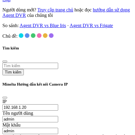
Người dùng mới?
Truy cập trang chủ
hoặc đọc
hướng dẫn sử dụng
Agent DVR
của chúng tôi
So sánh:
Agent DVR vs Blue Iris
·
Agent DVR vs Frigate
Chủ đề:
Tìm kiếm
Tìm kiếm
Minolta Hướng dẫn kết nối Camera IP
IP
Tên người dùng
Mật khẩu