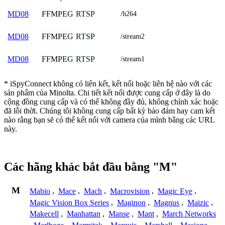
FFMPEG
RTSP
MD08
/h264
FFMPEG
RTSP
MD08
/stream2
FFMPEG
RTSP
MD08
/stream1
* iSpyConnect không có liên kết, kết nối hoặc liên hệ nào với các
sản phẩm của Minolta. Chi tiết kết nối được cung cấp ở đây là do
cộng đồng cung cấp và có thể không đầy đủ, không chính xác hoặc
đã lỗi thời. Chúng tôi không cung cấp bất kỳ bảo đảm hay cam kết
nào rằng bạn sẽ có thể kết nối với camera của mình bằng các URL
này.
Các hãng khác bắt đầu bằng "M"
M
Mabio
,
Mace
,
Mach
,
Macrovision
,
Magic Eye
,
Magic Vision Box Series
,
Maginon
,
Magnus
,
Maizic
,
Makecell
,
Manhattan
,
Manse
,
Mant
,
March Networks