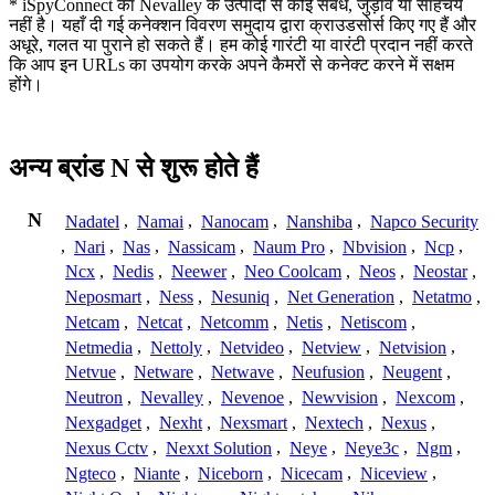
* iSpyConnect का Nevalley के उत्पादों से कोई संबंध, जुड़ाव या साहचर्य
नहीं है। यहाँ दी गई कनेक्शन विवरण समुदाय द्वारा क्राउडसोर्स किए गए हैं और
अधूरे, गलत या पुराने हो सकते हैं। हम कोई गारंटी या वारंटी प्रदान नहीं करते
कि आप इन URLs का उपयोग करके अपने कैमरों से कनेक्ट करने में सक्षम
होंगे।
अन्य ब्रांड N से शुरू होते हैं
N
Nadatel
,
Namai
,
Nanocam
,
Nanshiba
,
Napco Security
,
Nari
,
Nas
,
Nassicam
,
Naum Pro
,
Nbvision
,
Ncp
,
Ncx
,
Nedis
,
Neewer
,
Neo Coolcam
,
Neos
,
Neostar
,
Neposmart
,
Ness
,
Nesuniq
,
Net Generation
,
Netatmo
,
Netcam
,
Netcat
,
Netcomm
,
Netis
,
Netiscom
,
Netmedia
,
Nettoly
,
Netvideo
,
Netview
,
Netvision
,
Netvue
,
Netware
,
Netwave
,
Neufusion
,
Neugent
,
Neutron
,
Nevalley
,
Nevenoe
,
Newvision
,
Nexcom
,
Nexgadget
,
Nexht
,
Nexsmart
,
Nextech
,
Nexus
,
Nexus Cctv
,
Nexxt Solution
,
Neye
,
Neye3c
,
Ngm
,
Ngteco
,
Niante
,
Niceborn
,
Nicecam
,
Niceview
,