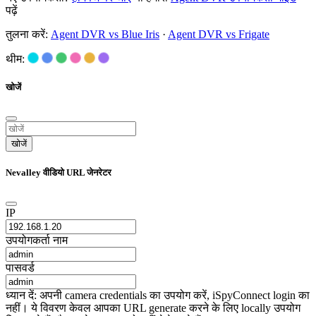
पढ़ें
तुलना करें:
Agent DVR vs Blue Iris
·
Agent DVR vs Frigate
थीम:
खोजें
खोजें
Nevalley वीडियो URL जेनरेटर
IP
उपयोगकर्ता नाम
पासवर्ड
ध्यान दें: अपनी camera credentials का उपयोग करें, iSpyConnect login का
नहीं। ये विवरण केवल आपका URL generate करने के लिए locally उपयोग