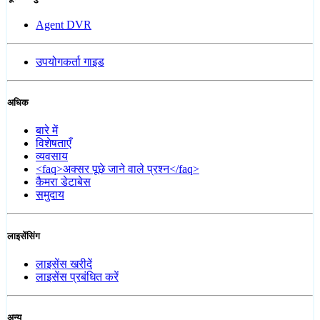
Agent DVR
उपयोगकर्ता गाइड
अधिक
बारे में
विशेषताएँ
व्यवसाय
<faq>अक्सर पूछे जाने वाले प्रश्न</faq>
कैमरा डेटाबेस
समुदाय
लाइसेंसिंग
लाइसेंस खरीदें
लाइसेंस प्रबंधित करें
अन्य