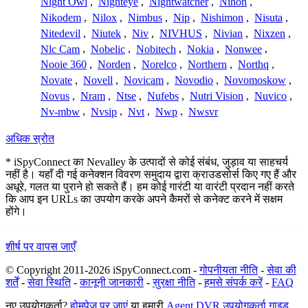
Night Owl
,
Nighteye
,
Nightwatcher
,
Nihon
,
Nikodem
,
Nilox
,
Nimbus
,
Nip
,
Nishimon
,
Nisuta
,
Nitedevil
,
Niutek
,
Niv
,
NIVHUS
,
Nivian
,
Nixzen
,
Nlc Cam
,
Nobelic
,
Nobitech
,
Nokia
,
Nonwee
,
Nooie 360
,
Norden
,
Norelco
,
Northern
,
Northq
,
Novate
,
Novell
,
Novicam
,
Novodio
,
Novomoskow
,
Novus
,
Nram
,
Ntse
,
Nufebs
,
Nutri Vision
,
Nuvico
,
Nv-mbw
,
Nvsip
,
Nvt
,
Nwp
,
Nwsvr
अधिक स्रोत
* iSpyConnect का Nevalley के उत्पादों से कोई संबंध, जुड़ाव या साहचर्य
नहीं है। यहाँ दी गई कनेक्शन विवरण समुदाय द्वारा क्राउडसोर्स किए गए हैं और
अधूरे, गलत या पुराने हो सकते हैं। हम कोई गारंटी या वारंटी प्रदान नहीं करते
कि आप इन URLs का उपयोग करके अपने कैमरों से कनेक्ट करने में सक्षम
होंगे।
शीर्ष पर वापस जाएँ
© Copyright 2011-2026 iSpyConnect.com -
गोपनीयता नीति
-
सेवा की
शर्तें
-
सेवा स्थिति
-
कानूनी जानकारी
-
सुरक्षा नीति
-
हमसे संपर्क करें
-
FAQ
नए उपयोगकर्ता?
होमपेज पर जाएं
या हमारी
Agent DVR उपयोगकर्ता गाइड