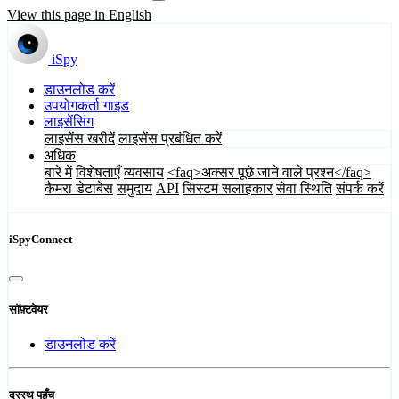
View this page in English
iSpy
डाउनलोड करें
उपयोगकर्ता गाइड
लाइसेंसिंग
लाइसेंस खरीदें
लाइसेंस प्रबंधित करें
अधिक
बारे में
विशेषताएँ
व्यवसाय
<faq>अक्सर पूछे जाने वाले प्रश्न</faq>
कैमरा डेटाबेस
समुदाय
API
सिस्टम सलाहकार
सेवा स्थिति
संपर्क करें
iSpyConnect
सॉफ़्टवेयर
डाउनलोड करें
दूरस्थ पहुँच