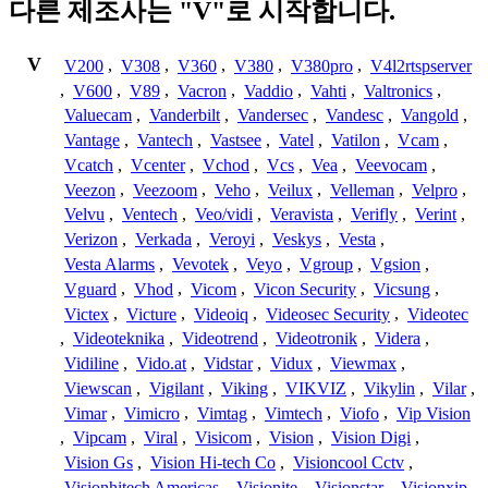
다른 제조사는 "V"로 시작합니다.
V
V200
,
V308
,
V360
,
V380
,
V380pro
,
V4l2rtspserver
,
V600
,
V89
,
Vacron
,
Vaddio
,
Vahti
,
Valtronics
,
Valuecam
,
Vanderbilt
,
Vandersec
,
Vandesc
,
Vangold
,
Vantage
,
Vantech
,
Vastsee
,
Vatel
,
Vatilon
,
Vcam
,
Vcatch
,
Vcenter
,
Vchod
,
Vcs
,
Vea
,
Veevocam
,
Veezon
,
Veezoom
,
Veho
,
Veilux
,
Velleman
,
Velpro
,
Velvu
,
Ventech
,
Veo/vidi
,
Veravista
,
Verifly
,
Verint
,
Verizon
,
Verkada
,
Veroyi
,
Veskys
,
Vesta
,
Vesta Alarms
,
Vevotek
,
Veyo
,
Vgroup
,
Vgsion
,
Vguard
,
Vhod
,
Vicom
,
Vicon Security
,
Vicsung
,
Victex
,
Victure
,
Videoiq
,
Videosec Security
,
Videotec
,
Videoteknika
,
Videotrend
,
Videotronik
,
Videra
,
Vidiline
,
Vido.at
,
Vidstar
,
Vidux
,
Viewmax
,
Viewscan
,
Vigilant
,
Viking
,
VIKVIZ
,
Vikylin
,
Vilar
,
Vimar
,
Vimicro
,
Vimtag
,
Vimtech
,
Viofo
,
Vip Vision
,
Vipcam
,
Viral
,
Visicom
,
Vision
,
Vision Digi
,
Vision Gs
,
Vision Hi-tech Co
,
Visioncool Cctv
,
Visionhitech Americas
,
Visionite
,
Visionstar
,
Visionxip
,