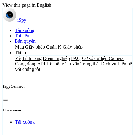
View this page in English
iSpy
Tải xuống
Tài liệu
Bản quyền
Mua Giấy phép
Quản lý Giấy phép
Thêm
Về
Tính năng
Doanh nghiệp
FAQ
Cơ sở dữ liệu Camera
Cộng đồng
API
Hệ thống Tư vấn
Trạng thái Dịch vụ
Liên hệ
với chúng tôi
iSpyConnect
Phần mềm
Tải xuống