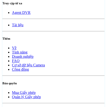
Truy cập từ xa
Agent DVR
Tài liệu
Thêm
Về
Tính năng
Doanh nghiệp
FAQ
Cơ sở dữ liệu Camera
Cộng đồng
Bản quyền
Mua Giấy phép
Quản lý Giấy phép