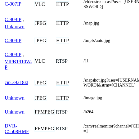
/videostream.asf?user=[US
C-907IP
VLC
HTTP
SSWORD]
C-909IP
,
JPEG
HTTP
/snap.jpg
Unknown
JPEG
HTTP
C-909IP
/tmpfs/auto.jpg
C-909IP
,
VLC
RTSP
/11
VIPB1910W-
P
/snapshot.jpg?user=[USERN
cip-39218kl
JPEG
HTTP
WORD]&strm=[CHANNEL]
JPEG
HTTP
Unknown
/image.jpg
FFMPEG
RTSP
Unknown
/h264
DVR-
/cam/realmonitor?channel=[
FFMPEG
RTSP
=1
C5508HMF