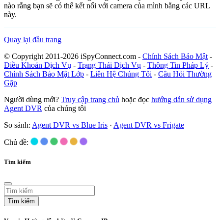
nào rằng bạn sẽ có thể kết nối với camera của mình bằng các URL
này.
Quay lại đầu trang
© Copyright 2011-2026 iSpyConnect.com -
Chính Sách Bảo Mật
-
Điều Khoản Dịch Vụ
-
Trạng Thái Dịch Vụ
-
Thông Tin Pháp Lý
-
Chính Sách Bảo Mật Lớp
-
Liên Hệ Chúng Tôi
-
Câu Hỏi Thường
Gặp
Người dùng mới?
Truy cập trang chủ
hoặc đọc
hướng dẫn sử dụng
Agent DVR
của chúng tôi
So sánh:
Agent DVR vs Blue Iris
·
Agent DVR vs Frigate
Chủ đề:
Tìm kiếm
Tìm kiếm