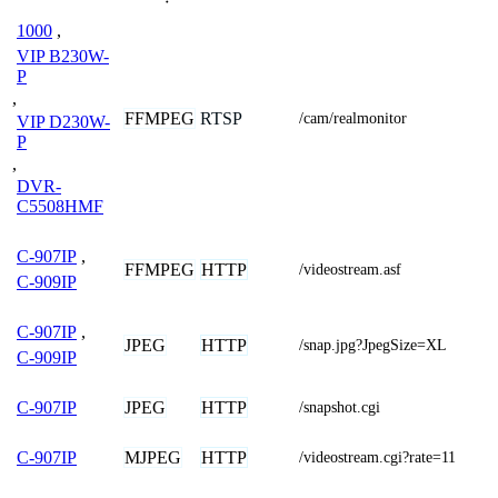
1000
,
VIP B230W-
P
,
FFMPEG
RTSP
/cam/realmonitor
VIP D230W-
P
,
DVR-
C5508HMF
C-907IP
,
FFMPEG
HTTP
/videostream.asf
C-909IP
C-907IP
,
JPEG
HTTP
/snap.jpg?JpegSize=XL
C-909IP
JPEG
HTTP
C-907IP
/snapshot.cgi
MJPEG
HTTP
C-907IP
/videostream.cgi?rate=11