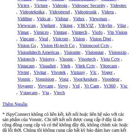
Victex
,
Victure
,
Videoiq
,
Videosec Security
,
Videotec
,
Videoteknika
,
Videotrend
,
Videotronik
,
Videra
,
Vidiline
,
Vido.at
,
Vidstar
,
Vidux
,
Viewmax
,
Viewscan
,
Vigilant
,
Viking
,
VIKVIZ
,
Vikylin
,
Vilar
,
Vimar
,
Vimicro
,
Vimtag
,
Vimtech
,
Viofo
,
Vip Vision
,
Vipcam
,
Viral
,
Visicom
,
Vision
,
Vision Digi
,
Vision Gs
,
Vision Hi-tech Co
,
Visioncool Cctv
,
Visionhitech Americas
,
Visionite
,
Visionstar
,
Visionxip
,
Visiotech
,
Visiotys
,
Visonic
,
Visortech
,
Vista Cctv
,
Vistacam
,
Visualint
,
Vitek
,
Vitek Cctv
,
Vitorcam
,
Vivint
,
Vivitar
,
Vivotek
,
Viziuuy
,
Vlc
,
Voger
,
Vonnic
,
Vonnision
,
Vonz
,
Voor/keuken
,
Voordeur
,
Voyager
,
Voycam
,
Voyo
,
Vpl
,
Vr Cam
,
Vr360
,
Vsc
,
Vstarcam
,
Vta
,
Vtech
Thêm Nguồn
* iSpyConnect không có liên kết, kết nối hoặc liên hệ nào với các
sản phẩm của Vonnic. Chi tiết kết nối được cung cấp ở đây là do
cộng đồng cung cấp và có thể không đầy đủ, không chính xác hoặc
đã lỗi thời. Chúng tôi không cung cấp bất kỳ bảo đảm hay cam kết