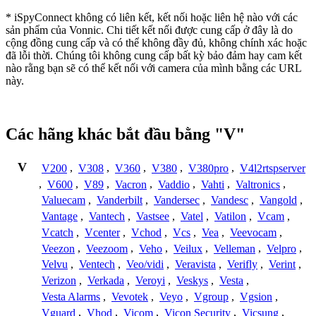
* iSpyConnect không có liên kết, kết nối hoặc liên hệ nào với các
sản phẩm của Vonnic. Chi tiết kết nối được cung cấp ở đây là do
cộng đồng cung cấp và có thể không đầy đủ, không chính xác hoặc
đã lỗi thời. Chúng tôi không cung cấp bất kỳ bảo đảm hay cam kết
nào rằng bạn sẽ có thể kết nối với camera của mình bằng các URL
này.
Các hãng khác bắt đầu bằng "V"
V
V200
,
V308
,
V360
,
V380
,
V380pro
,
V4l2rtspserver
,
V600
,
V89
,
Vacron
,
Vaddio
,
Vahti
,
Valtronics
,
Valuecam
,
Vanderbilt
,
Vandersec
,
Vandesc
,
Vangold
,
Vantage
,
Vantech
,
Vastsee
,
Vatel
,
Vatilon
,
Vcam
,
Vcatch
,
Vcenter
,
Vchod
,
Vcs
,
Vea
,
Veevocam
,
Veezon
,
Veezoom
,
Veho
,
Veilux
,
Velleman
,
Velpro
,
Velvu
,
Ventech
,
Veo/vidi
,
Veravista
,
Verifly
,
Verint
,
Verizon
,
Verkada
,
Veroyi
,
Veskys
,
Vesta
,
Vesta Alarms
,
Vevotek
,
Veyo
,
Vgroup
,
Vgsion
,
Vguard
,
Vhod
,
Vicom
,
Vicon Security
,
Vicsung
,