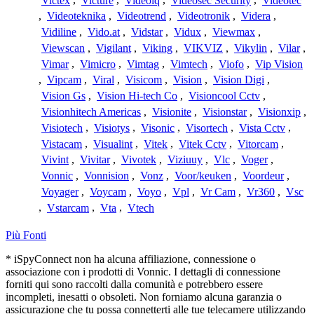
Victex
,
Victure
,
Videoiq
,
Videosec Security
,
Videotec
,
Videoteknika
,
Videotrend
,
Videotronik
,
Videra
,
Vidiline
,
Vido.at
,
Vidstar
,
Vidux
,
Viewmax
,
Viewscan
,
Vigilant
,
Viking
,
VIKVIZ
,
Vikylin
,
Vilar
,
Vimar
,
Vimicro
,
Vimtag
,
Vimtech
,
Viofo
,
Vip Vision
,
Vipcam
,
Viral
,
Visicom
,
Vision
,
Vision Digi
,
Vision Gs
,
Vision Hi-tech Co
,
Visioncool Cctv
,
Visionhitech Americas
,
Visionite
,
Visionstar
,
Visionxip
,
Visiotech
,
Visiotys
,
Visonic
,
Visortech
,
Vista Cctv
,
Vistacam
,
Visualint
,
Vitek
,
Vitek Cctv
,
Vitorcam
,
Vivint
,
Vivitar
,
Vivotek
,
Viziuuy
,
Vlc
,
Voger
,
Vonnic
,
Vonnision
,
Vonz
,
Voor/keuken
,
Voordeur
,
Voyager
,
Voycam
,
Voyo
,
Vpl
,
Vr Cam
,
Vr360
,
Vsc
,
Vstarcam
,
Vta
,
Vtech
Più Fonti
* iSpyConnect non ha alcuna affiliazione, connessione o
associazione con i prodotti di Vonnic. I dettagli di connessione
forniti qui sono raccolti dalla comunità e potrebbero essere
incompleti, inesatti o obsoleti. Non forniamo alcuna garanzia o
assicurazione che tu possa connetterti alle tue telecamere utilizzando