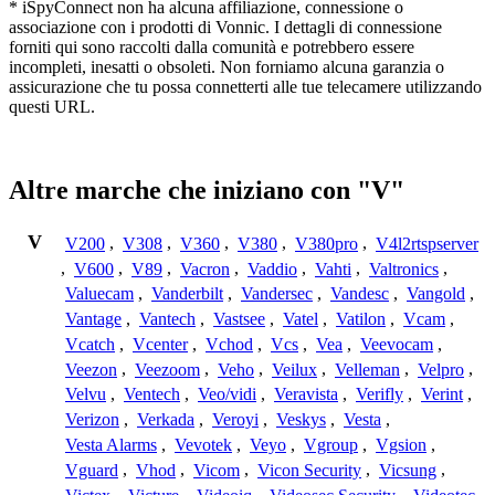
* iSpyConnect non ha alcuna affiliazione, connessione o
associazione con i prodotti di Vonnic. I dettagli di connessione
forniti qui sono raccolti dalla comunità e potrebbero essere
incompleti, inesatti o obsoleti. Non forniamo alcuna garanzia o
assicurazione che tu possa connetterti alle tue telecamere utilizzando
questi URL.
Altre marche che iniziano con "V"
V
V200
,
V308
,
V360
,
V380
,
V380pro
,
V4l2rtspserver
,
V600
,
V89
,
Vacron
,
Vaddio
,
Vahti
,
Valtronics
,
Valuecam
,
Vanderbilt
,
Vandersec
,
Vandesc
,
Vangold
,
Vantage
,
Vantech
,
Vastsee
,
Vatel
,
Vatilon
,
Vcam
,
Vcatch
,
Vcenter
,
Vchod
,
Vcs
,
Vea
,
Veevocam
,
Veezon
,
Veezoom
,
Veho
,
Veilux
,
Velleman
,
Velpro
,
Velvu
,
Ventech
,
Veo/vidi
,
Veravista
,
Verifly
,
Verint
,
Verizon
,
Verkada
,
Veroyi
,
Veskys
,
Vesta
,
Vesta Alarms
,
Vevotek
,
Veyo
,
Vgroup
,
Vgsion
,
Vguard
,
Vhod
,
Vicom
,
Vicon Security
,
Vicsung
,