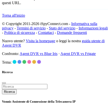
questi URL.
Torna all'inizio
© Copyright 2011-2026 iSpyConnect.com -
Informativa sulla
privacy
-
Termini di servizio
-
Stato del servizio
-
Informazioni legali
-
Politica di sicurezza
-
Contattaci
-
Domande frequenti
Nuovo utente?
Visita la homepage
o leggi la nostra
guida utente di
Agent DVR
Confronto:
Agent DVR vs Blue Iris
·
Agent DVR vs Frigate
Tema:
Ricerca
Ricerca
Vonnic Assistente di Connessione della Telecamera IP