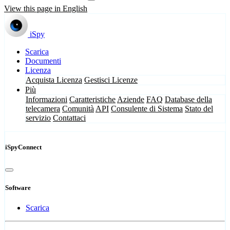
View this page in English
iSpy
Scarica
Documenti
Licenza
Acquista Licenza
Gestisci Licenze
Più
Informazioni
Caratteristiche
Aziende
FAQ
Database della
telecamera
Comunità
API
Consulente di Sistema
Stato del
servizio
Contattaci
iSpyConnect
Software
Scarica