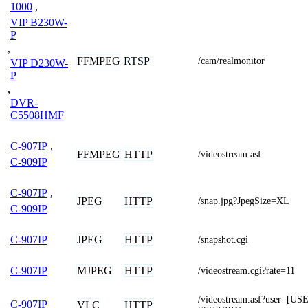
1000
,
VIP B230W-
P
,
FFMPEG
RTSP
/cam/realmonitor
VIP D230W-
P
,
DVR-
C5508HMF
C-907IP
,
FFMPEG
HTTP
/videostream.asf
C-909IP
C-907IP
,
JPEG
HTTP
/snap.jpg?JpegSize=XL
C-909IP
JPEG
HTTP
C-907IP
/snapshot.cgi
MJPEG
HTTP
C-907IP
/videostream.cgi?rate=11
/videostream.asf?user=
C-907IP
VLC
HTTP