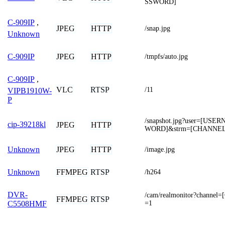
SSWORD]
C-909IP
,
JPEG
HTTP
/snap.jpg
Unknown
JPEG
HTTP
C-909IP
/tmpfs/auto.jpg
C-909IP
,
VLC
RTSP
/11
VIPB1910W-
P
/snapshot.jpg?user=[US
cip-39218kl
JPEG
HTTP
WORD]&strm=[CHANNEL
JPEG
HTTP
Unknown
/image.jpg
FFMPEG
RTSP
Unknown
/h264
DVR-
/cam/realmonitor?channe
FFMPEG
RTSP
=1
C5508HMF