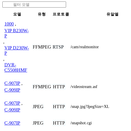
모델
유형
프로토콜
유알엘
1000
,
VIP B230W-
P
,
FFMPEG
RTSP
/cam/realmonitor
VIP D230W-
P
,
DVR-
C5508HMF
C-907IP
,
FFMPEG
HTTP
/videostream.asf
C-909IP
C-907IP
,
JPEG
HTTP
/snap.jpg?JpegSize=XL
C-909IP
JPEG
HTTP
C-907IP
/snapshot.cgi