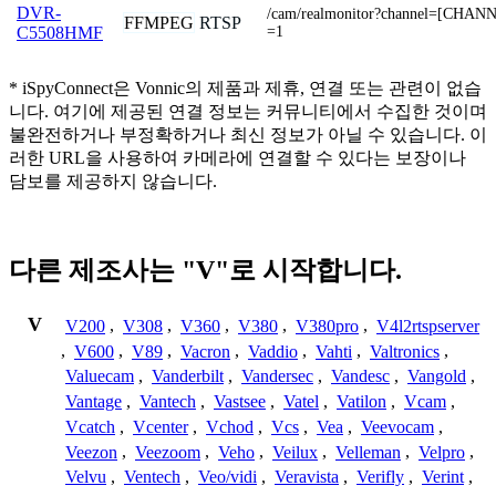
DVR-
/cam/realmonitor?channel=[CHAN
FFMPEG
RTSP
=1
C5508HMF
* iSpyConnect은 Vonnic의 제품과 제휴, 연결 또는 관련이 없습
니다. 여기에 제공된 연결 정보는 커뮤니티에서 수집한 것이며
불완전하거나 부정확하거나 최신 정보가 아닐 수 있습니다. 이
러한 URL을 사용하여 카메라에 연결할 수 있다는 보장이나
담보를 제공하지 않습니다.
다른 제조사는 "V"로 시작합니다.
V
V200
,
V308
,
V360
,
V380
,
V380pro
,
V4l2rtspserver
,
V600
,
V89
,
Vacron
,
Vaddio
,
Vahti
,
Valtronics
,
Valuecam
,
Vanderbilt
,
Vandersec
,
Vandesc
,
Vangold
,
Vantage
,
Vantech
,
Vastsee
,
Vatel
,
Vatilon
,
Vcam
,
Vcatch
,
Vcenter
,
Vchod
,
Vcs
,
Vea
,
Veevocam
,
Veezon
,
Veezoom
,
Veho
,
Veilux
,
Velleman
,
Velpro
,
Velvu
,
Ventech
,
Veo/vidi
,
Veravista
,
Verifly
,
Verint
,