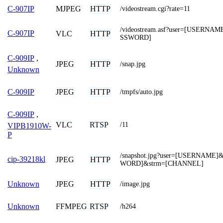
MJPEG
HTTP
C-907IP
/videostream.cgi?rate=11
/videostream.asf?user=[USERNA
C-907IP
VLC
HTTP
SSWORD]
C-909IP
,
JPEG
HTTP
/snap.jpg
Unknown
JPEG
HTTP
C-909IP
/tmpfs/auto.jpg
C-909IP
,
VLC
RTSP
/11
VIPB1910W-
P
/snapshot.jpg?user=[USERNAME
cip-39218kl
JPEG
HTTP
WORD]&strm=[CHANNEL]
JPEG
HTTP
Unknown
/image.jpg
FFMPEG
RTSP
Unknown
/h264