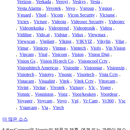
Verizon
,
Verkada
,
Veroyi
,
Veskys
,
Vesta
,
Vesta Alarms
,
Vevotek
,
Veyo
,
Vgroup
,
Vgsion
,
Vguard
,
Vhod
,
Vicom
,
Vicon Security
,
Vicsung
,
Victex
,
Victure
,
Videoiq
,
Videosec Security
,
Videotec
,
Videoteknika
,
Videotrend
,
Videotronik
,
Videra
,
Vidiline
,
Vido.at
,
Vidstar
,
Vidux
,
Viewmax
,
Viewscan
,
Vigilant
,
Viking
,
VIKVIZ
,
Vikylin
,
Vilar
,
Vimar
,
Vimicro
,
Vimtag
,
Vimtech
,
Viofo
,
Vip Vision
,
Vipcam
,
Viral
,
Visicom
,
Vision
,
Vision Digi
,
Vision Gs
,
Vision Hi-tech Co
,
Visioncool Cctv
,
Visionhitech Americas
,
Visionite
,
Visionstar
,
Visionxip
,
Visiotech
,
Visiotys
,
Visonic
,
Visortech
,
Vista Cctv
,
Vistacam
,
Visualint
,
Vitek
,
Vitek Cctv
,
Vitorcam
,
Vivint
,
Vivitar
,
Vivotek
,
Viziuuy
,
Vlc
,
Voger
,
Vonnic
,
Vonnision
,
Vonz
,
Voor/keuken
,
Voordeur
,
Voyager
,
Voycam
,
Voyo
,
Vpl
,
Vr Cam
,
Vr360
,
Vsc
,
Vstarcam
,
Vta
,
Vtech
더 많은 소스
* iSpyConnect은 Vonnic의 제품과 제휴, 연결 또는 관련이 없습