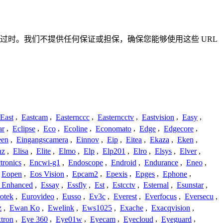
确或已过时。我们不提供任何保证或担保，确保您能够使用这些 URL
East
,
Eastcam
,
Easternccc
,
Easterncctv
,
Eastvision
,
Easy
,
ar
,
Eclipse
,
Eco
,
Ecoline
,
Economato
,
Edge
,
Edgecore
,
een
,
Eingangscamera
,
Einnov
,
Eip
,
Eitea
,
Ekaza
,
Eken
,
nz
,
Elisa
,
Elite
,
Elmo
,
Elp
,
Elp201
,
Elro
,
Elsys
,
Elver
,
tronics
,
Encwi-g1
,
Endoscope
,
Endroid
,
Endurance
,
Eneo
,
Eopen
,
Eos Vision
,
Epcam2
,
Epexis
,
Epges
,
Ephone
,
t Enhanced
,
Essay
,
Essfly
,
Est
,
Estcctv
,
Esternal
,
Esunstar
,
otek
,
Eurovideo
,
Eusso
,
Ev3c
,
Everest
,
Everfocus
,
Eversecu
,
z
,
Ewan Ko
,
Ewelink
,
Ews1025
,
Exache
,
Exacqvision
,
tron
,
Eye 360
,
Eye01w
,
Eyecam
,
Eyecloud
,
Eyeguard
,