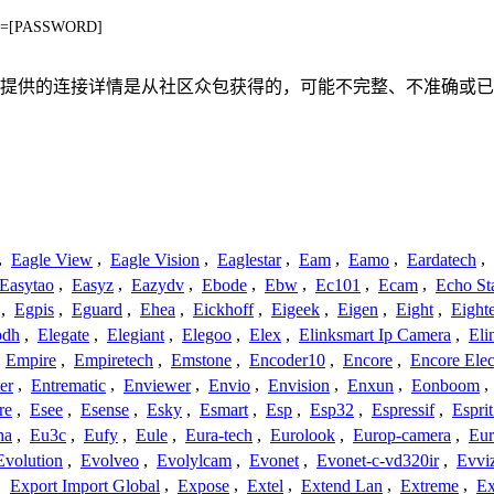
&p=[PASSWORD]
联系或关系。此处提供的连接详情是从社区众包获得的，可能不完整、不准
,
Eagle View
,
Eagle Vision
,
Eaglestar
,
Eam
,
Eamo
,
Eardatech
,
Easytao
,
Easyz
,
Eazydv
,
Ebode
,
Ebw
,
Ec101
,
Ecam
,
Echo St
,
Egpis
,
Eguard
,
Ehea
,
Eickhoff
,
Eigeek
,
Eigen
,
Eight
,
Eight
odh
,
Elegate
,
Elegiant
,
Elegoo
,
Elex
,
Elinksmart Ip Camera
,
Eli
,
Empire
,
Empiretech
,
Emstone
,
Encoder10
,
Encore
,
Encore Elec
er
,
Entrematic
,
Enviewer
,
Envio
,
Envision
,
Enxun
,
Eonboom
,
re
,
Esee
,
Esense
,
Esky
,
Esmart
,
Esp
,
Esp32
,
Espressif
,
Espri
ha
,
Eu3c
,
Eufy
,
Eule
,
Eura-tech
,
Eurolook
,
Europ-camera
,
Eur
Evolution
,
Evolveo
,
Evolylcam
,
Evonet
,
Evonet-c-vd320ir
,
Evvi
,
Export Import Global
,
Expose
,
Extel
,
Extend Lan
,
Extreme
,
Ex