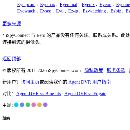
Eyeipcam
,
Eyemax
,
Eyenimal
,
Eyenix
,
Eyeon
,
Eyeone
Eyewatch
,
Eyseo
,
Eyu
,
Ez-ip
,
Ez-watching
,
Ezbiz
,
E
更多来源
* iSpyConnect 与 Eero 的产品没有任何关联、
连接到您的摄像头。
返回顶部
© 版权所有 2011-2026 iSpyConnect.com -
隐私政策
-
服务条款
-
新用户？
访问主页
或阅读我们的
Agent DVR 用户指南
对比：
Agent DVR vs Blue Iris
·
Agent DVR vs Frigate
主题:
搜索