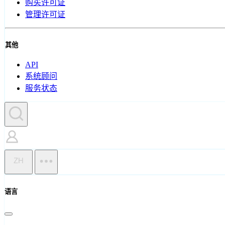
购买许可证
管理许可证
其他
API
系统顾问
服务状态
ZH
语言