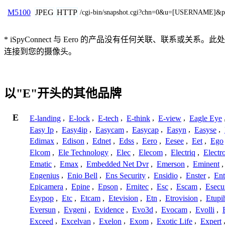
JPEG
HTTP
M5100
/cgi-bin/snapshot.cgi?chn=0&u=[USERNAME]
* iSpyConnect 与 Eero 的产品没有任何关联、
连接到您的摄像头。
以"E"开头的其他品牌
E
E-landing
,
E-lock
,
E-tech
,
E-think
,
E-view
,
Eagle Eye
Easy Ip
,
Easy4ip
,
Easycam
,
Easycap
,
Easyn
,
Easyse
,
Edimax
,
Edison
,
Ednet
,
Edss
,
Eero
,
Eesee
,
Eet
,
Ego
Elcom
,
Ele Technology
,
Elec
,
Elecom
,
Electriq
,
Electr
Ematic
,
Emax
,
Embedded Net Dvr
,
Emerson
,
Eminent
Engenius
,
Enio Bell
,
Ens Security
,
Ensidio
,
Enster
,
Ent
Epicamera
,
Epine
,
Epson
,
Ernitec
,
Esc
,
Escam
,
Esecu
Esypop
,
Etc
,
Etcam
,
Etevision
,
Etn
,
Etrovision
,
Etupi
Eversun
,
Evgeni
,
Evidence
,
Evo3d
,
Evocam
,
Evolli
,
Exceed
,
Excelvan
,
Exelon
,
Exom
,
Exotic Life
,
Expert