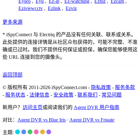
Eyseo
,
Eyu
,
Ez-ip
,
Ez-watching
,
Ezbiz
,
Ezcam
,
Eziviewcctv
,
Ezlink
,
Ezviz
更多来源
* iSpyConnect 与 Electriq 的产品没有任何关联、联系或关系。
此处提供的连接详情是从社区众包获得的，可能不完整、不准
确或已过时。我们不提供任何保证或担保，确保您能够使用这
些 URL 连接到您的摄像头。
返回顶部
© 版权所有 2011-2026 iSpyConnect.com -
隐私政策
-
服务条款
-
服务状态
-
法律信息
-
安全政策
-
联系我们
-
常见问题
新用户？
访问主页
或阅读我们的
Agent DVR 用户指南
对比：
Agent DVR vs Blue Iris
·
Agent DVR vs Frigate
主题: