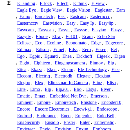
E
E-landing
,
E-lock
,
E-tech
,
E-think
,
E-view
,
Eagle Eye
,
Eagle View
,
Eagle Vision
,
Eaglestar
,
Eam
,
Eamo
,
Eardatech
,
East
,
Eastcam
,
Easternccc
,
Easterncctv
,
Eastvision
,
Easy
,
Easy Ip
,
Easy4ip
,
Easycam
,
Easycap
,
Easyn
,
Easyse
,
Easytao
,
Easyz
,
Eazydv
,
Ebode
,
Ebw
,
Ec101
,
Ecam
,
Echo Star
,
Eclipse
,
Eco
,
Ecoline
,
Economato
,
Edge
,
Edgecore
,
Edimax
,
Edison
,
Ednet
,
Edss
,
Eero
,
Eesee
,
Eet
,
Ego
,
Egpis
,
Eguard
,
Ehea
,
Eickhoff
,
Eigeek
,
Eigen
,
Eight
,
Eighteen
,
Eingangscamera
,
Einnov
,
Eip
,
Eitea
,
Ekaza
,
Eken
,
Elcom
,
Ele Technology
,
Elec
,
Elecom
,
Electriq
,
Electrodh
,
Elegate
,
Elegiant
,
Elegoo
,
Elex
,
Elinksmart Ip Camera
,
Elinz
,
Elisa
,
Elite
,
Elmo
,
Elp
,
Elp201
,
Elro
,
Elsys
,
Elver
,
Ematic
,
Emax
,
Embedded Net Dvr
,
Emerson
,
Eminent
,
Empire
,
Empiretech
,
Emstone
,
Encoder10
,
Encore
,
Encore Electronics
,
Encwi-g1
,
Endoscope
,
Endroid
,
Endurance
,
Eneo
,
Engenius
,
Enio Bell
,
Ens Security
,
Ensidio
,
Enster
,
Enter
,
Entrematic
,
Enviewer
,
Envio
,
Envision
,
Enxun
,
Eonboom
,