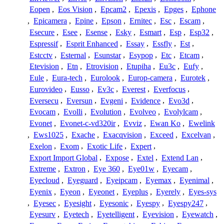
Eopen
,
Eos Vision
,
Epcam2
,
Epexis
,
Epges
,
Ephone
,
Epicamera
,
Epine
,
Epson
,
Ernitec
,
Esc
,
Escam
,
Esecure
,
Esee
,
Esense
,
Esky
,
Esmart
,
Esp
,
Esp32
,
Espressif
,
Esprit Enhanced
,
Essay
,
Essfly
,
Est
,
Estcctv
,
Esternal
,
Esunstar
,
Esypop
,
Etc
,
Etcam
,
Etevision
,
Etn
,
Etrovision
,
Etupiha
,
Eu3c
,
Eufy
,
Eule
,
Eura-tech
,
Eurolook
,
Europ-camera
,
Eurotek
,
Eurovideo
,
Eusso
,
Ev3c
,
Everest
,
Everfocus
,
Eversecu
,
Eversun
,
Evgeni
,
Evidence
,
Evo3d
,
Evocam
,
Evolli
,
Evolution
,
Evolveo
,
Evolylcam
,
Evonet
,
Evonet-c-vd320ir
,
Evviz
,
Ewan Ko
,
Ewelink
,
Ews1025
,
Exache
,
Exacqvision
,
Exceed
,
Excelvan
,
Exelon
,
Exom
,
Exotic Life
,
Expert
,
Export Import Global
,
Expose
,
Extel
,
Extend Lan
,
Extreme
,
Extron
,
Eye 360
,
Eye01w
,
Eyecam
,
Eyecloud
,
Eyeguard
,
Eyeipcam
,
Eyemax
,
Eyenimal
,
Eyenix
,
Eyeon
,
Eyeonet
,
Eyeplus
,
Eyerely
,
Eyes-sys
,
Eyesec
,
Eyesight
,
Eyesonic
,
Eyespy
,
Eyespy247
,
Eyesurv
,
Eyetech
,
Eyetelligent
,
Eyevision
,
Eyewatch
,