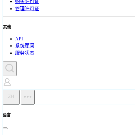
购买许可证
管理许可证
其他
API
系统顾问
服务状态
ZH
语言