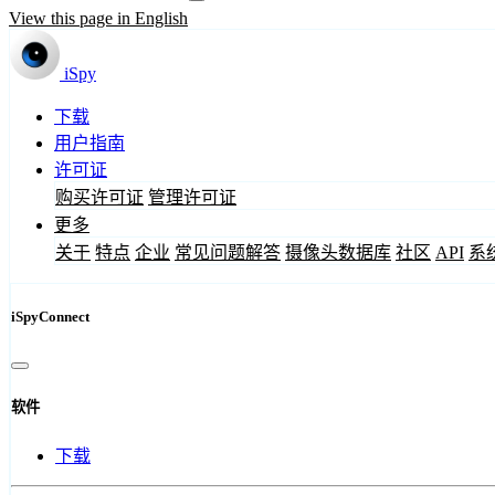
View this page in English
iSpy
下载
用户指南
许可证
购买许可证
管理许可证
更多
关于
特点
企业
常见问题解答
摄像头数据库
社区
API
系
iSpyConnect
软件
下载