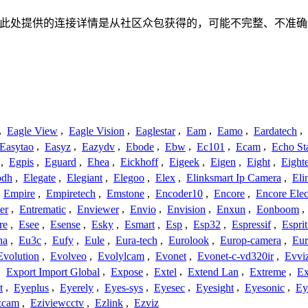
关联、联系或关系。此处提供的连接详情是从社区众包获得的，可能不完
,
Eagle View
,
Eagle Vision
,
Eaglestar
,
Eam
,
Eamo
,
Eardatech
,
Easytao
,
Easyz
,
Eazydv
,
Ebode
,
Ebw
,
Ec101
,
Ecam
,
Echo St
,
Egpis
,
Eguard
,
Ehea
,
Eickhoff
,
Eigeek
,
Eigen
,
Eight
,
Eight
odh
,
Elegate
,
Elegiant
,
Elegoo
,
Elex
,
Elinksmart Ip Camera
,
Eli
,
Empire
,
Empiretech
,
Emstone
,
Encoder10
,
Encore
,
Encore Elec
er
,
Entrematic
,
Enviewer
,
Envio
,
Envision
,
Enxun
,
Eonboom
,
re
,
Esee
,
Esense
,
Esky
,
Esmart
,
Esp
,
Esp32
,
Espressif
,
Espri
ha
,
Eu3c
,
Eufy
,
Eule
,
Eura-tech
,
Eurolook
,
Europ-camera
,
Eur
Evolution
,
Evolveo
,
Evolylcam
,
Evonet
,
Evonet-c-vd320ir
,
Evvi
,
Export Import Global
,
Expose
,
Extel
,
Extend Lan
,
Extreme
,
Ex
t
,
Eyeplus
,
Eyerely
,
Eyes-sys
,
Eyesec
,
Eyesight
,
Eyesonic
,
Ey
zcam
,
Eziviewcctv
,
Ezlink
,
Ezviz