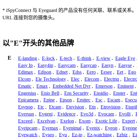
* iSpyConnect 与 Eyeguard 的产品没有任何
URL 连接到您的摄像头。
以"E"开头的其他品牌
E
E-landing
,
E-lock
,
E-tech
,
E-think
,
E-view
,
Eagle Eye
Easy Ip
,
Easy4ip
,
Easycam
,
Easycap
,
Easyn
,
Easyse
,
Edimax
,
Edison
,
Ednet
,
Edss
,
Eero
,
Eesee
,
Eet
,
Ego
Elcom
,
Ele Technology
,
Elec
,
Elecom
,
Electriq
,
Electr
Ematic
,
Emax
,
Embedded Net Dvr
,
Emerson
,
Eminent
Engenius
,
Enio Bell
,
Ens Security
,
Ensidio
,
Enster
,
Ent
Epicamera
,
Epine
,
Epson
,
Ernitec
,
Esc
,
Escam
,
Esecu
Esypop
,
Etc
,
Etcam
,
Etevision
,
Etn
,
Etrovision
,
Etupi
Eversun
,
Evgeni
,
Evidence
,
Evo3d
,
Evocam
,
Evolli
,
Exceed
,
Excelvan
,
Exelon
,
Exom
,
Exotic Life
,
Expert
Eyeipcam
,
Eyemax
,
Eyenimal
,
Eyenix
,
Eyeon
,
Eyeone
Eyewatch
,
Eyseo
,
Eyu
,
Ez-ip
,
Ez-watching
,
Ezbiz
,
E