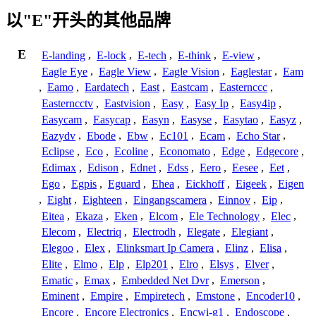
以"E"开头的其他品牌
E
E-landing
,
E-lock
,
E-tech
,
E-think
,
E-view
,
Eagle Eye
,
Eagle View
,
Eagle Vision
,
Eaglestar
,
Eam
,
Eamo
,
Eardatech
,
East
,
Eastcam
,
Easternccc
,
Easterncctv
,
Eastvision
,
Easy
,
Easy Ip
,
Easy4ip
,
Easycam
,
Easycap
,
Easyn
,
Easyse
,
Easytao
,
Easyz
,
Eazydv
,
Ebode
,
Ebw
,
Ec101
,
Ecam
,
Echo Star
,
Eclipse
,
Eco
,
Ecoline
,
Economato
,
Edge
,
Edgecore
,
Edimax
,
Edison
,
Ednet
,
Edss
,
Eero
,
Eesee
,
Eet
,
Ego
,
Egpis
,
Eguard
,
Ehea
,
Eickhoff
,
Eigeek
,
Eigen
,
Eight
,
Eighteen
,
Eingangscamera
,
Einnov
,
Eip
,
Eitea
,
Ekaza
,
Eken
,
Elcom
,
Ele Technology
,
Elec
,
Elecom
,
Electriq
,
Electrodh
,
Elegate
,
Elegiant
,
Elegoo
,
Elex
,
Elinksmart Ip Camera
,
Elinz
,
Elisa
,
Elite
,
Elmo
,
Elp
,
Elp201
,
Elro
,
Elsys
,
Elver
,
Ematic
,
Emax
,
Embedded Net Dvr
,
Emerson
,
Eminent
,
Empire
,
Empiretech
,
Emstone
,
Encoder10
,
Encore
,
Encore Electronics
,
Encwi-g1
,
Endoscope
,