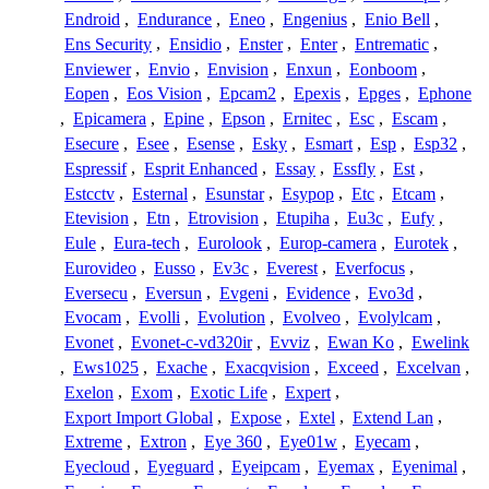
Endroid
,
Endurance
,
Eneo
,
Engenius
,
Enio Bell
,
Ens Security
,
Ensidio
,
Enster
,
Enter
,
Entrematic
,
Enviewer
,
Envio
,
Envision
,
Enxun
,
Eonboom
,
Eopen
,
Eos Vision
,
Epcam2
,
Epexis
,
Epges
,
Ephone
,
Epicamera
,
Epine
,
Epson
,
Ernitec
,
Esc
,
Escam
,
Esecure
,
Esee
,
Esense
,
Esky
,
Esmart
,
Esp
,
Esp32
,
Espressif
,
Esprit Enhanced
,
Essay
,
Essfly
,
Est
,
Estcctv
,
Esternal
,
Esunstar
,
Esypop
,
Etc
,
Etcam
,
Etevision
,
Etn
,
Etrovision
,
Etupiha
,
Eu3c
,
Eufy
,
Eule
,
Eura-tech
,
Eurolook
,
Europ-camera
,
Eurotek
,
Eurovideo
,
Eusso
,
Ev3c
,
Everest
,
Everfocus
,
Eversecu
,
Eversun
,
Evgeni
,
Evidence
,
Evo3d
,
Evocam
,
Evolli
,
Evolution
,
Evolveo
,
Evolylcam
,
Evonet
,
Evonet-c-vd320ir
,
Evviz
,
Ewan Ko
,
Ewelink
,
Ews1025
,
Exache
,
Exacqvision
,
Exceed
,
Excelvan
,
Exelon
,
Exom
,
Exotic Life
,
Expert
,
Export Import Global
,
Expose
,
Extel
,
Extend Lan
,
Extreme
,
Extron
,
Eye 360
,
Eye01w
,
Eyecam
,
Eyecloud
,
Eyeguard
,
Eyeipcam
,
Eyemax
,
Eyenimal
,