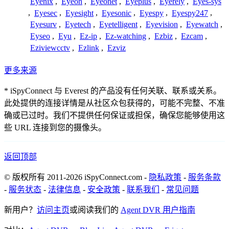
Eyenix
,
Eyeon
,
Eyeonet
,
Eyeplus
,
Eyerely
,
Eyes-sys
,
Eyesec
,
Eyesight
,
Eyesonic
,
Eyespy
,
Eyespy247
,
Eyesurv
,
Eyetech
,
Eyetelligent
,
Eyevision
,
Eyewatch
,
Eyseo
,
Eyu
,
Ez-ip
,
Ez-watching
,
Ezbiz
,
Ezcam
,
Eziviewcctv
,
Ezlink
,
Ezviz
更多来源
* iSpyConnect 与 Everest 的产品没有任何关联、联系或关系。
此处提供的连接详情是从社区众包获得的，可能不完整、不准
确或已过时。我们不提供任何保证或担保，确保您能够使用这
些 URL 连接到您的摄像头。
返回顶部
© 版权所有 2011-2026 iSpyConnect.com -
隐私政策
-
服务条款
-
服务状态
-
法律信息
-
安全政策
-
联系我们
-
常见问题
新用户？
访问主页
或阅读我们的
Agent DVR 用户指南